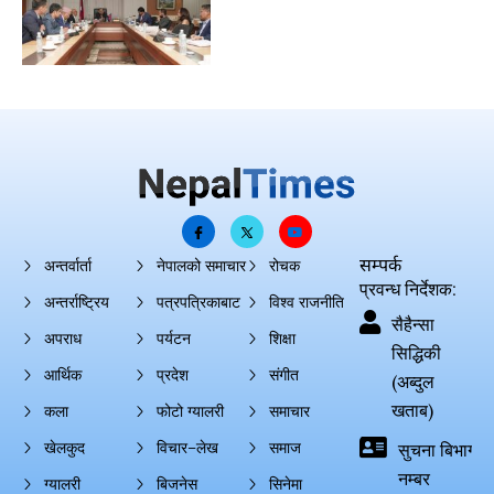
सम्पर्क
अन्तर्वार्ता
नेपालको समाचार
रोचक
प्रवन्ध निर्देशक:
अन्तर्राष्ट्रिय
पत्रपत्रिकाबाट
विश्व राजनीति
सैहैन्सा
अपराध
पर्यटन
शिक्षा
सिद्धिकी
आर्थिक
प्रदेश
संगीत
(अब्दुल
खताब)
कला
फोटो ग्यालरी
समाचार
खेलकुद
विचार–लेख
समाज
सुचना बिभाग दर्
नम्बर
ग्यालरी
बिजनेस
सिनेमा