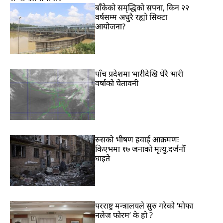
बाँकेको समृद्धिको सपना, किन २२
वर्षसम्म अधुरै रह्यो सिक्टा
आयोजना?
पाँच प्रदेशमा भारीदेखि धेरै भारी
वर्षाको चेतावनी
रुसको भीषण हवाई आक्रमणः
किएभमा १७ जनाको मृत्यु,दर्जनौँ
घाइते
परराष्ट्र मन्त्रालयले सुरु गरेको ‘मोफा
नलेज फोरम’ के हो ?