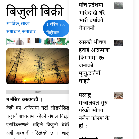
पाँच प्रदेशमा
बिजुली बिक्री
भारीदेखि धेरै
भारी वर्षाको
आर्थिक
,
ताजा
६ मंसिर ८०,
चेतावनी
समाचार
,
समाचार
बिहीबार
रुसको भीषण
हवाई आक्रमणः
किएभमा १७
जनाको
मृत्यु,दर्जनौँ
घाइते
परराष्ट्र
७ मंसिर, काठमाडौं ।
मन्त्रालयले सुरु
केही वर्ष अघिसम्म घटौं लोडसेडिङ
गरेको ‘मोफा
गर्नुपर्ने बाध्यतामा रहेको नेपाल विद्युत्
नलेज फोरम’ के
प्राधिकरणले अहिले बिजुली बेचेरै
हो ?
अर्बाै आम्दानी गरिरहेको छ । चालु