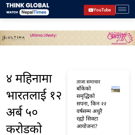
Skip
YouTube
to
content
४ महिनामा
ताजा समाचार
बाँकेको
भारतलाई १२
समृद्धिको
सपना, किन २२
अर्ब ५०
वर्षसम्म अधुरै
रह्यो सिक्टा
करोडको
आयोजना?