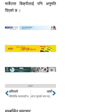
मार्केटमा बिक्रीलाई पनि अनुमति
दिएको छ ।
अघिल्लो
अर्को
Prev
Next
भोलिदेखि काठमाडौं बन्द गर्ने प्रसाईँको चेतावनी
आज सुनको भाउ घट्दा चाँदीको बढ्यो
सम्बन्धित समाचार