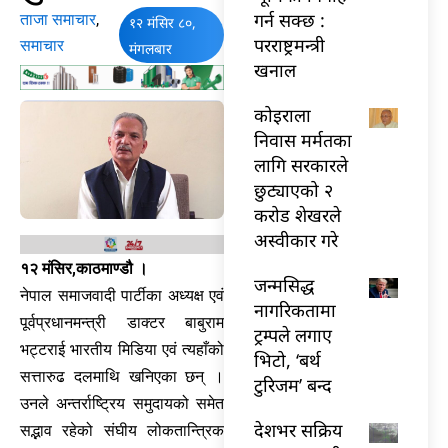
गर्न सक्छ :
ताजा समाचार
,
१२ मंसिर ८०,
परराष्ट्रमन्त्री
समाचार
मंगलबार
खनाल
कोइराला
निवास मर्मतका
लागि सरकारले
छुट्याएको २
करोड शेखरले
अस्वीकार गरे
१२ मंसिर,काठमाण्डौ ।
जन्मसिद्ध
नेपाल समाजवादी पार्टीका अध्यक्ष एवं
नागरिकतामा
पूर्वप्रधानमन्त्री डाक्टर बाबुराम
ट्रम्पले लगाए
भट्टराई भारतीय मिडिया एवं त्यहाँको
भिटो, ‘बर्थ
सत्तारुढ दलमाथि खनिएका छन् ।
टुरिजम’ बन्द
उनले अन्तर्राष्ट्रिय समुदायको समेत
देशभर सक्रिय
सद्भाव रहेको संघीय लोकतान्त्रिक