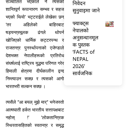
सञ्चालित भएकाले नै त्यसको
निवेदन
शान्तिपूर्ण रूपान्तरण सम्भव र सहज
सुनुवाइमा जाने
भएको थियो’ भट्टराईले लेखेका छन्
फ्याक्ट्स
’तर अहिलेको बाहिरबाट
नेपालको
षड्यन्त्रमूलक ढंगले थोपर्न
अनुसन्धानमूल
खोजिएको धार्मिक कट्टरपन्थ र
क पुस्तक
राजतन्त्र पुनर्स्थापनाको एजेण्डाले
‘FACTS of
देशभक्त नेपालीहरूको प्रतिरोध
NEPAL
संघर्षलाई राष्ट्रिय युद्धमा परिणत गरेर
2026’
हिमाली क्षेत्रमा दीर्घकालीन द्वन्द
सार्वजनिक
निम्त्याउन सक्छ र त्यसको आगो
भारतभरी सल्कन सक्छ ।
त्यसैले “आ बयल् मुझे मार्“ भनेजस्तो
आत्मघाती हर्कत भारतीय सत्तापक्षबाट
नहोस् !’ ’लोकतान्त्रिक
स्थिरतासहितको स्वतन्त्र र समृद्ध