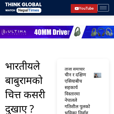
Skip
YouTube
to
content
भारतीयले
ताजा समाचार
चीन र दक्षिण
बाबुरामको
एसियाबीच
सहकार्य
चित्त कसरी
विस्तारमा
नेपालले
दुखाए ?
गतिशील पुलको
भूमिका निर्वाह