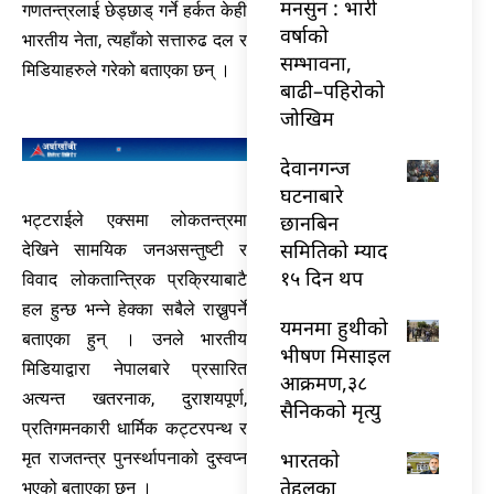
मनसुन : भारी
गणतन्त्रलाई छेड्छाड् गर्ने हर्कत केही
वर्षाको
भारतीय नेता, त्यहाँको सत्तारुढ दल र
सम्भावना,
मिडियाहरुले गरेको बताएका छन् ।
बाढी–पहिरोको
जोखिम
देवानगन्ज
घटनाबारे
छानबिन
भट्टराईले एक्समा लोकतन्त्रमा
समितिको म्याद
देखिने सामयिक जनअसन्तुष्टी र
१५ दिन थप
विवाद लोकतान्त्रिक प्रक्रियाबाटै
हल हुन्छ भन्ने हेक्का सबैले राख्नुपर्ने
यमनमा हुथीको
बताएका हुन् । उनले भारतीय
भीषण मिसाइल
मिडियाद्वारा नेपालबारे प्रसारित
आक्रमण,३८
अत्यन्त खतरनाक, दुराशयपूर्ण,
सैनिकको मृत्यु
प्रतिगमनकारी धार्मिक कट्टरपन्थ र
भारतकाे
मृत राजतन्त्र पुनर्स्थापनाको दुस्वप्न
तेहलका
भएको बताएका छन् ।