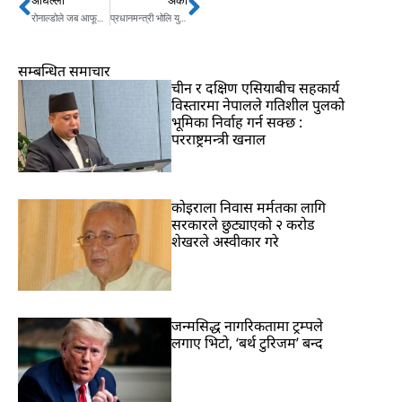
अघिल्लो
अर्को
Prev
Next
रोनाल्डोले जब आफूले पाएको पेनाल्टी फिर्ता गरे….
प्रधानमन्त्री भोलि युएई जाने, कस्तो छ तालिका ?
सम्बन्धित समाचार
चीन र दक्षिण एसियाबीच सहकार्य
विस्तारमा नेपालले गतिशील पुलको
भूमिका निर्वाह गर्न सक्छ :
परराष्ट्रमन्त्री खनाल
कोइराला निवास मर्मतका लागि
सरकारले छुट्याएको २ करोड
शेखरले अस्वीकार गरे
जन्मसिद्ध नागरिकतामा ट्रम्पले
लगाए भिटो, ‘बर्थ टुरिजम’ बन्द