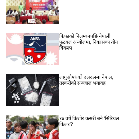
फिफाको निलम्बनपछि नेपाली
फुटबल अन्योलमा, निकासका तीन
विकल्प
लागुऔषधको दलदलमा नेपाल,
तस्करीको सञ्जाल भयावह
१४ वर्षे किशोर कसरी बने ‘सिरियल
किलर’?