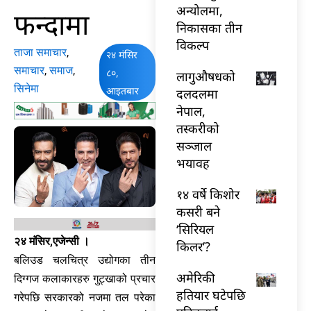
अन्योलमा,
फन्दामा
निकासका तीन
विकल्प
ताजा समाचार
,
२४ मंसिर
समाचार
,
समाज
,
८०,
लागुऔषधको
सिनेमा
आइतबार
दलदलमा
नेपाल,
तस्करीको
सञ्जाल
भयावह
१४ वर्षे किशोर
कसरी बने
‘सिरियल
२४ मंसिर,एजेन्सी ।
किलर’?
बलिउड चलचित्र उद्योगका तीन
अमेरिकी
दिग्गज कलाकारहरु गुट्खाको प्रचार
हतियार घटेपछि
गरेपछि सरकारको नजमा तल परेका