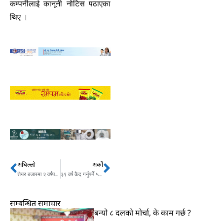
कम्पनीलाई कानूनी नोटिस पठाएका
थिए ।
अघिल्लो
अर्को
Prev
Next
शेयर बजारमा २ वर्षपछि १११ अंकले ऐतिहासिक बृद्धि
३९ वर्ष कैद गर्नुपर्ने ५ यातायातका पूर्वकर्मचारी ३ दिनमै छुटे
सम्बन्धित समाचार
बन्यो ८ दलको मोर्चा, के काम गर्छ ?