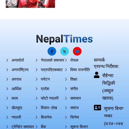
सम्पर्क
अन्तर्वार्ता
नेपालको समाचार
रोचक
प्रवन्ध निर्देशक:
अन्तर्राष्ट्रिय
पत्रपत्रिकाबाट
विश्व राजनीति
सैहैन्सा
अपराध
पर्यटन
शिक्षा
सिद्धिकी
आर्थिक
प्रदेश
संगीत
(अब्दुल
खताब)
कला
फोटो ग्यालरी
समाचार
खेलकुद
विचार–लेख
समाज
सुचना बिभाग दर्
नम्बर
ग्यालरी
बिजनेस
सिनेमा
(७२७-०७४-०
ट्रेन्डिंग समाचार
बैंक
सूचना विभाग