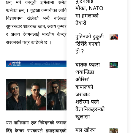
पुटिनलाई
छन् भने कानूनी झमेलामा समेत
मौका, NATO
फसेका छन् । गुट्खा कम्पनीका लागि
मा हमलाको
विज्ञापनमा खेलेको भन्दै बलिउड
तैयारी
सुपरस्टार शाहरुख खान, अक्षय कुमार
र अजय देवगनलाई भारतीय केन्द्र
पुटिनको ढुकुटी
सरकारले पत्र काटेको छ ।
रित्तिँदै गएको
हो ?
घातक फङ्गस
‘क्यान्डिडा
औरिस’
कपालको
जराबाट
शरीरमा पस्ने
वैज्ञानिकहरूको
खुलासा
यस मामिलामा एक निवेदनको जवाफ
मल खोज्न
दिँदै केन्द्र सरकारले इलाहाबादको