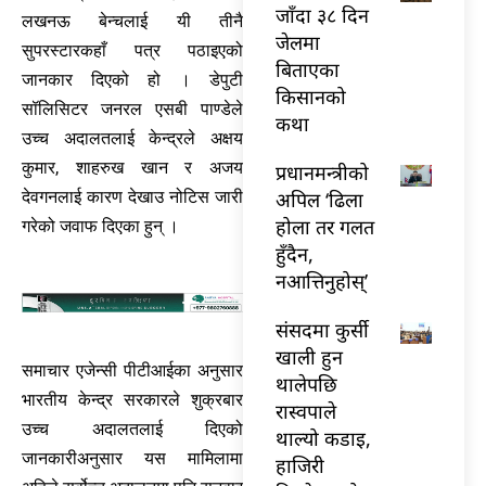
जाँदा ३८ दिन
लखनऊ बेन्चलाई यी तीनै
जेलमा
सुपरस्टारकहाँ पत्र पठाइएको
बिताएका
जानकार दिएको हो । डेपुटी
किसानको
सॉलिसिटर जनरल एसबी पाण्डेले
कथा
उच्च अदालतलाई केन्द्रले अक्षय
कुमार, शाहरुख खान र अजय
प्रधानमन्त्रीको
देवगनलाई कारण देखाउ नोटिस जारी
अपिल ‘ढिला
होला तर गलत
गरेको जवाफ दिएका हुन् ।
हुँदैन,
नआत्तिनुहोस्’
संसदमा कुर्सी
खाली हुन
समाचार एजेन्सी पीटीआईका अनुसार
थालेपछि
भारतीय केन्द्र सरकारले शुक्रबार
रास्वपाले
उच्च अदालतलाई दिएको
थाल्यो कडाइ,
जानकारीअनुसार यस मामिलामा
हाजिरी