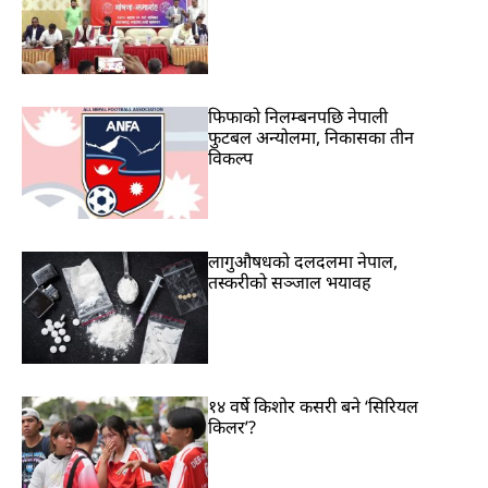
फिफाको निलम्बनपछि नेपाली
फुटबल अन्योलमा, निकासका तीन
विकल्प
लागुऔषधको दलदलमा नेपाल,
तस्करीको सञ्जाल भयावह
१४ वर्षे किशोर कसरी बने ‘सिरियल
किलर’?