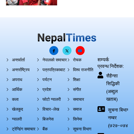
सम्पर्क
अन्तर्वार्ता
नेपालको समाचार
रोचक
प्रवन्ध निर्देशक:
अन्तर्राष्ट्रिय
पत्रपत्रिकाबाट
विश्व राजनीति
सैहैन्सा
अपराध
पर्यटन
शिक्षा
सिद्धिकी
आर्थिक
प्रदेश
संगीत
(अब्दुल
खताब)
कला
फोटो ग्यालरी
समाचार
खेलकुद
विचार–लेख
समाज
सुचना बिभाग दर्
नम्बर
ग्यालरी
बिजनेस
सिनेमा
(७२७-०७४-०
ट्रेन्डिंग समाचार
बैंक
सूचना विभाग