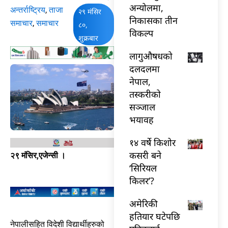
अन्योलमा,
अन्तर्राष्ट्रिय
,
ताजा
२९ मंसिर
निकासका तीन
समाचार
,
समाचार
८०,
विकल्प
शुक्रबार
लागुऔषधको
दलदलमा
नेपाल,
तस्करीको
सञ्जाल
भयावह
१४ वर्षे किशोर
कसरी बने
२९ मंसिर,एजेन्सी ।
‘सिरियल
किलर’?
अमेरिकी
हतियार घटेपछि
नेपालीसहित विदेशी विद्यार्थीहरुको