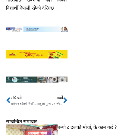
विद्यार्थी नेपाली रहेको देखिन्छ ।
अघिल्लो
अर्को
Prev
Next
बालेन र हर्कको नियमित भेट, नयाँ शक्ति बनाउने ?
उखुको मूल्य २५ रुपैयाँ बढ्यो, किसान भन्छन् लागत नै उठ्दैन
सम्बन्धित समाचार
बन्यो ८ दलको मोर्चा, के काम गर्छ ?