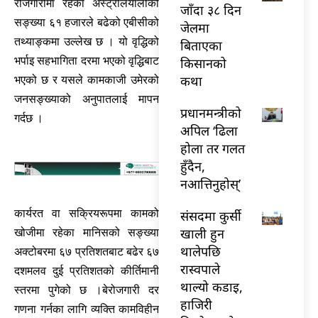
रोजगारीमा रहेका अस्ट्रेलियालीको
जाँदा ३८ दिन
सङ्ख्या ६१ हजारले बढेको एबीसीको
जेलमा
तथ्याङ्कमा उल्लेख छ । यो वृद्धिको
बिताएका
भर्पाइ सहभागिता दरमा भएको वृद्धिबाट
किसानको
कथा
भएको छ र यसले कामकाजी उमेरको
जनसङ्ख्याको अनुपातलाई मापन
प्रधानमन्त्रीको
गर्दछ ।
अपिल ‘ढिला
होला तर गलत
हुँदैन,
नआत्तिनुहोस्’
कार्यरत वा सक्रियरूपमा कामको
संसदमा कुर्सी
खाली हुन
खोजीमा रहेका मानिसको सङ्ख्या
थालेपछि
अक्टोबरमा ६७ प्रतिशतबाट बढेर ६७
रास्वपाले
दशमलव दुई प्रतिशतको कीर्तिमानी
थाल्यो कडाइ,
स्तरमा पुगेको छ ।बेरोजगारी दर
हाजिरी
गणना गर्नका लागि व्यक्ति कामविहीन