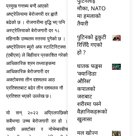
पुटिनलाई
प्रमुख गन्तब्य बन्दै आएको
मौका, NATO
अष्ट्रेलियामा बेरोजगरी दर ह्वातै
मा हमलाको
बढेको छ । रोजगारीमा वृद्धि भए पनि
तैयारी
अस्ट्रेलियाको बेरोजगारी दर १८
पुटिनको ढुकुटी
महिनाकै उच्चतम स्तरमा पुगेको छ ।
रित्तिँदै गएको
अष्ट्रेलियन ब्युरो अफ स्टाटिस्टिक्स
हो ?
(एबीएस) ले बिहीवार प्रकाशित गरेको
आधिकारिक श्रम तथ्याङ्कमा
घातक फङ्गस
आधिकारिक बेरोजगारी दर
‘क्यान्डिडा
अक्टोबरमा तीन दशमलव आठ
औरिस’
कपालको
प्रतिशतबाट बढेर तीन दशमलव नौ
जराबाट
प्रतिशत भएको उल्लेख छ।
शरीरमा पस्ने
वैज्ञानिकहरूको
यो सन् २०२२ अप्रिलपछिको
खुलासा
सबैभन्दा उच्च बेरोजगारी दर हो ।
यद्यपि अक्टोबर र नोभेम्बरबीच
मल खोज्न