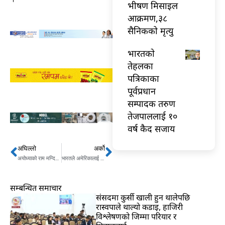
भीषण मिसाइल
आक्रमण,३८
सैनिकको मृत्यु
भारतकाे
तेहलका
पत्रिकाका
पूर्वप्रधान
सम्पादक तरुण
तेजपाललाई १०
वर्ष कैद सजाय
अघिल्लो
अर्को
Prev
Next
अयोध्याको राम मन्दिरलाई नेपालले के उपहार दिँदैछ ?
भारतले अमेरिकालाई टेर्न छाड्यो
सम्बन्धित समाचार
संसदमा कुर्सी खाली हुन थालेपछि
रास्वपाले थाल्यो कडाइ, हाजिरी
विश्लेषणको जिम्मा परियार र