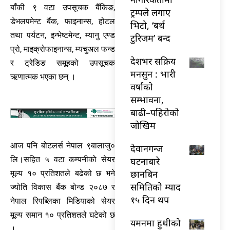
बाँकी ९ वटा उपसूचक बैंकिङ,
ट्रम्पले लगाए
डेभलपमेन्ट बैंक, फाइनान्स, होटल
भिटो, ‘बर्थ
तथा पर्यटन, इन्भेष्टमेन्ट, म्यानु एण्ड
टुरिजम’ बन्द
प्रो, माइक्रोफाइनान्स, म्यचुअल फन्ड
देशभर सक्रिय
र ट्रेडिङ समूहको उपसूचक
मनसुन : भारी
ऋणात्मक भएका छन् ।
वर्षाको
सम्भावना,
बाढी–पहिरोको
जोखिम
आज पनि बोटलर्स नेपाल ९बालाजु०
देवानगन्ज
लि।सहित ५ वटा कम्पनीको सेयर
घटनाबारे
छानबिन
मूल्य १० प्रतिशतले बढेको छ भने
समितिको म्याद
ज्योति विकास बैंक बोन्ड २०८७ र
१५ दिन थप
नेपाल रिपब्लिका मिडियाको सेयर
मूल्य समान १० प्रतिशतले घटेको छ
यमनमा हुथीको
।