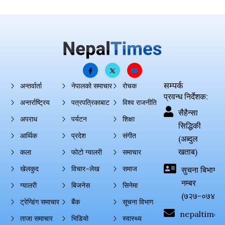
सम्पर्क
अन्तर्वार्ता
नेपालको समाचार
रोचक
प्रवन्ध निर्देशक:
अन्तर्राष्ट्रिय
पत्रपत्रिकाबाट
विश्व राजनीति
सैहैन्सा
अपराध
पर्यटन
शिक्षा
सिद्धिकी
आर्थिक
प्रदेश
संगीत
(अब्दुल
खताब)
कला
फोटो ग्यालरी
समाचार
खेलकुद
विचार–लेख
समाज
सुचना बिभाग दर्
नम्बर
ग्यालरी
बिजनेस
सिनेमा
(७२७-०७४-०
ट्रेन्डिंग समाचार
बैंक
सूचना विभाग
nepaltimes
ताजा समाचार
भिडियो
स्वास्थ्य