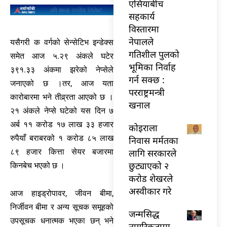
एसियाबीच
सहकार्य
विस्तारमा
नेपालले
यसैगरी क वर्गको सेन्सेटिभ इन्डेक्स
गतिशील पुलको
समेत आज ५.२९ अंकले घटेर
भूमिका निर्वाह
३९१.३३ अंकमा झरेको नेप्सेले
गर्न सक्छ :
जनाएको छ ।तर, आज यता
परराष्ट्रमन्त्री
कारोबारमा भने तीव्र्रता आएको छ ।
खनाल
२१ अंकले नेप्से घटेको यस दिन ७
अर्ब ११ करोड १७ लाख ३३ हजार
कोइराला
रुपैयाँ बराबरको १ करोड ८५ लाख
निवास मर्मतका
लागि सरकारले
८९ हजार कित्ता सेयर बजारमा
छुट्याएको २
किनबेच भएको छ ।
करोड शेखरले
अस्वीकार गरे
आज हाइड्रोपावर, जीवन बीमा,
निर्जीवन बीमा र अन्य सूचक समूहको
जन्मसिद्ध
उपसूचक धनात्मक भएका छन् भने
नागरिकतामा