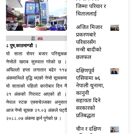
जिम्मा परियार र
धिताललाई
अजित मिजार
प्रकरणबारे
परिवारसँग
८ पुष,काठमाण्डौ ।
मन्त्री बादीको
यो साता सेयर बजार परिसूचक
छलफल
नेप्सेले खराब सुरुवात गरेको छ ।
दक्षिणपूर्व
अघिल्लो हप्ता लगातार बढेर ११४
एसियामा ७६
अंकमाथिले वृद्धि भएको नेप्से सूचकमा
नेपाली थुनामा,
यो साताको पहिलो कारोबार दिन नै
कानुनी
२१ अंकको गिरावट आएको हो ।
सहायता दिने
नेपाल स्टक एक्सचेञ्जका अनुसार
सरकारको
आज नेप्से सूचक २१.०३ अंकले घट्दै
प्रतिबद्धता
२०८८.०७ अंकमा झर्न पुगेको छ ।
चीन र दक्षिण