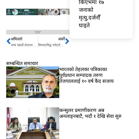
किएभमा १७
जनाको
मृत्यु,दर्जनौँ
घाइते
अघिल्लो
अर्को
Prev
Next
उच्च पहाडी क्षेत्रमा हिमपात,तराईमा कुहिरो, कहाँ पर्छ पानी ?
विश्वप्रसिद्ध स्पोर्ट्स लिजेन्ड फ्रान्जको निधन
सम्बन्धित समाचार
भारतकाे तेहलका पत्रिकाका
पूर्वप्रधान सम्पादक तरुण
तेजपाललाई १० वर्ष कैद सजाय
कन्सुलर प्रमाणीकरण अब
अनलाइनबाटै, भदौ १ देखि सेवा सुरु