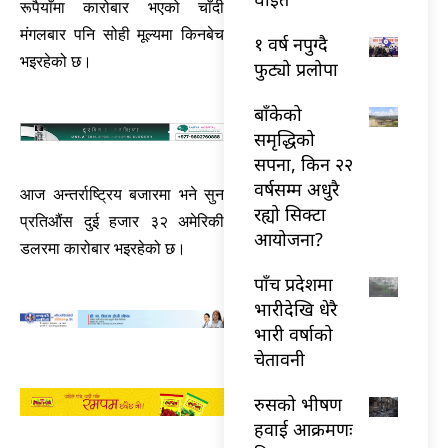
रूपैयाँमा कारोबार भएको चाँदी
मंगलबार पनि सोही मूल्यमा किनबेच
१ वर्ष नपुग्दै
भइरहेको छ।
फुट्यो प्रलोपा
बाँकेको
समृद्धिको
सपना, किन २२
वर्षसम्म अधुरै
आज अन्तर्राष्ट्रिय बजारमा भने सुन
रह्यो सिक्टा
प्रतिऔंस दुई हजार ३२ अमेरिकी
आयोजना?
डलरमा कारोबार भइरहेको छ।
पाँच प्रदेशमा
भारीदेखि धेरै
भारी वर्षाको
चेतावनी
रुसको भीषण
हवाई आक्रमणः