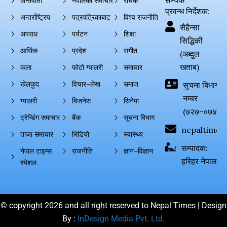
सम्पर्क
अन्तर्वार्ता
नेपालको समाचार
रोचक
प्रवन्ध निर्देशक:
अन्तर्राष्ट्रिय
पत्रपत्रिकाबाट
विश्व राजनीति
सैहैन्सा
अपराध
पर्यटन
शिक्षा
सिद्धिकी
आर्थिक
प्रदेश
संगीत
(अब्दुल
खताब)
कला
फोटो ग्यालरी
समाचार
खेलकुद
विचार–लेख
समाज
सुचना बिभाग दर्
नम्बर
ग्यालरी
बिजनेस
सिनेमा
(७२७-०७४-०
ट्रेन्डिंग समाचार
बैंक
सूचना विभाग
nepaltimes
ताजा समाचार
भिडियो
स्वास्थ्य
सम्पादक:
नेपाल टाइम्स
राजनीति
ज्ञान–विज्ञान
हरिहर नेपाल
स्पेशल
© copyright 2026 and all right reserved to Nepal Times | Design
By :
InDesign Media Pvt. Ltd.