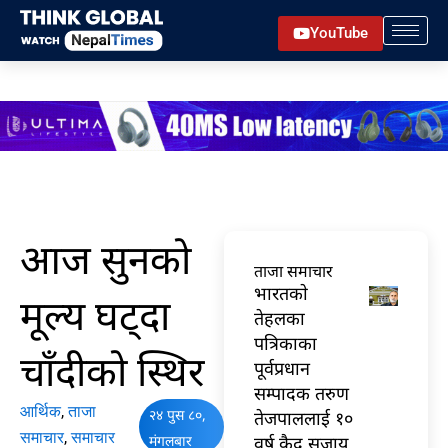
Skip
YouTube
to
content
आज सुनको
ताजा समाचार
भारतकाे
मूल्य घट्दा
तेहलका
पत्रिकाका
चाँदीको स्थिर
पूर्वप्रधान
सम्पादक तरुण
आर्थिक
,
ताजा
२४ पुस ८०,
तेजपाललाई १०
समाचार
,
समाचार
मंगलबार
वर्ष कैद सजाय