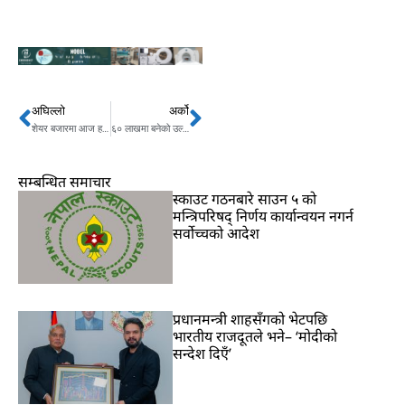
अघिल्लो
अर्को
Prev
Next
शेयर बजारमा आज हरियाली
६० लाखमा बनेको उल्टो घर कस्तो छ ?
सम्बन्धित समाचार
स्काउट गठनबारे साउन ५ को
मन्त्रिपरिषद् निर्णय कार्यान्वयन नगर्न
सर्वोच्चको आदेश
प्रधानमन्त्री शाहसँगको भेटपछि
भारतीय राजदूतले भने– ‘मोदीको
सन्देश दिएँ’