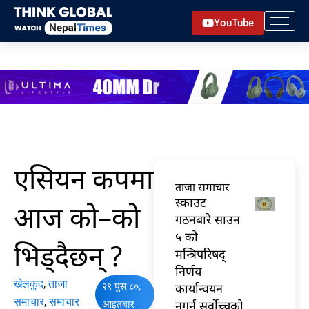
Skip
YouTube
to
content
एसियन कपमा
ताजा समाचार
स्काउट
आज को–को
गठनबारे साउन
५ को
भिड्दैछन् ?
मन्त्रिपरिषद्
निर्णय
खेलकुद
,
ताजा
२९ पुस ८०,
कार्यान्वयन
समाचार
,
समाचार
आइतबार
नगर्न सर्वोच्चको