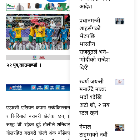
आदेश
प्रधानमन्त्री
शाहसँगको
भेटपछि
भारतीय
राजदूतले भने–
‘मोदीको सन्देश
२९ पुष,काठमाण्डौ ।
दिएँ’
स्वर्ण जयन्ती
मनाउँदै नाडाः
भदौं ९देखि
अटो शो, २ सय
एएफसी एसियन कपमा उज्वेकिस्तान
स्टल रहने
र सिरियाले बराबरी खेलेका छन् ।
समूह ‘बी’ रहेका दुई टोलीले शनिबार
नेपाल
गोलरहित बराबरी खेल्दै अंक बाँडेका
टाइम्सको नवौं