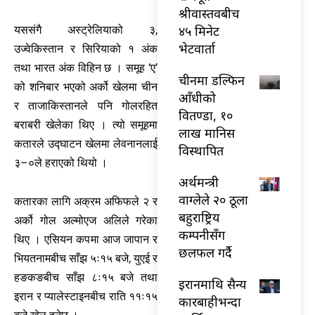
श्रीवास्तवबीच
४५ मिनेट
यससंगै अस्ट्रेलियाको ३,
भेटवार्ता
उज्वेकिस्तान र सिरियाको १ अंक
तथा भारत अंक विहिन छ । समूह ‘ए’
चीनमा डल्फिन
को शनिबार भएको अर्को खेलमा चीन
आँधीको
र ताजाकिस्तानले पनि गोलरहित
वितण्डा, १०
बराबरी खेलेका थिए । त्यो समूहमा
लाख मानिस
कतारले उद्घाटन खेलमा लेवनानलाई
विस्थापित
३–०ले हराएको थियो ।
अर्थमन्त्री
वाग्लेले २० ठूला
कतारका लागि अक्रम अफिफले २ र
बहुराष्ट्रिय
अर्को गोल अल्मोएज अलिले गरेका
कम्पनीसँग
थिए । एसियन कपमा आज जापान र
छलफल गर्दै
भियतनामबीच साँझ ५ः१५ बजे, युएई र
हङकङबीच साँझ ८ः१५ बजे तथा
इरानमाथि सैन्य
इरान र प्यालेस्टाइनबीच राति ११ः१५
कारबाहीभन्दा