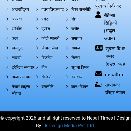
प्रवन्ध निर्देशक:
अन्तर्राष्ट्रिय
पत्रपत्रिकाबाट
विश्व राजनीति
सैहैन्सा
अपराध
पर्यटन
शिक्षा
सिद्धिकी
आर्थिक
प्रदेश
संगीत
(अब्दुल
खताब)
कला
फोटो ग्यालरी
समाचार
खेलकुद
विचार–लेख
समाज
सुचना बिभाग दर्
नम्बर
ग्यालरी
बिजनेस
सिनेमा
(७२७-०७४-०
ट्रेन्डिंग समाचार
बैंक
सूचना विभाग
nepaltimes
ताजा समाचार
भिडियो
स्वास्थ्य
सम्पादक:
नेपाल टाइम्स
राजनीति
ज्ञान–विज्ञान
हरिहर नेपाल
स्पेशल
© copyright 2026 and all right reserved to Nepal Times | Design
By :
InDesign Media Pvt. Ltd.