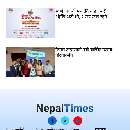
स्वर्ण जयन्ती मनाउँदै नाडाः भदौं
९देखि अटो शो, २ सय स्टल रहने
नेपाल टाइम्सको नवौं वार्षिक उत्सव
परिवारसँग
सम्पर्क
अन्तर्वार्ता
नेपालको समाचार
रोचक