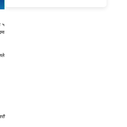
े ५
दमा
नले
ारी