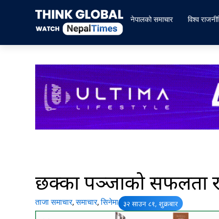
Skip
to
नेपालको समाचार
विश्व राजनी
content
छक्का पञ्जाको सफलता र
ताजा समाचार
,
समाचार
,
सिनेमा
३२ साउन ८१, शुक्रबार