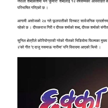
नेपाली शब्दकोशमा भने ‘कुमारी’ शब्दलाई १२ वर्षसम्मकी अविवाहित कन्या, 
परिभाषित गरिएको छ ।
आगामी असोजको २४ गते फूलपातीको दिनबाट सार्वजनिक प्रदर्शनमा
रहेको छ । दीपकराज गिरी र दीपक शर्माको शब्द, दीपक शर्माको संगी
सुनिल क्षेत्रीले कोरियोग्राफी गरेको गीतको भिडियोमा फिल्मका म
२’को गीत ’ए दाजु नसमाऊ नारीमा’ पनि विवादमा आएको थियो ।