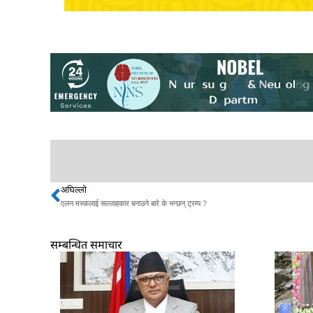
अघिल्लो
Prev
एलन मस्कलाई सल्लाहकार बनाउने बारे के भन्छन् ट्रम्प ?
सम्बन्धित समाचार