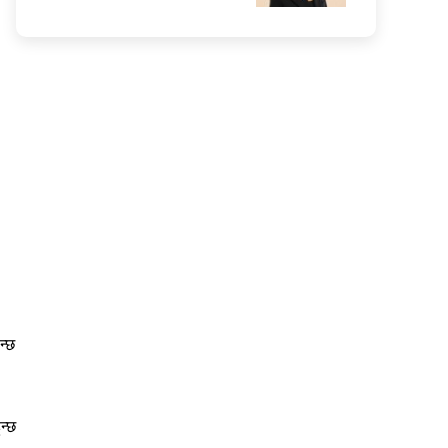
न्छ
न्छ