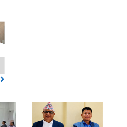
ो
Next
ँ