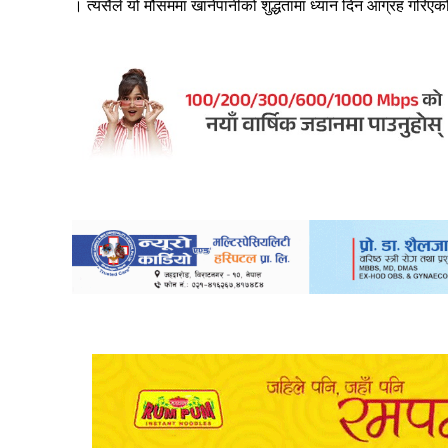
।
त्यसैले यो मौसममा खानेपानीको शुद्धतामा ध्यान दिन आग्रह गरिए