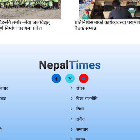
टिङसँगै तमोर–मेवा जलविद्युत्
प्रतिनिधिसभाको कार्यव्यवस्था परामर
ण निर्माण चरणमा प्रवेश
बैठक सम्पन्न
माचार
रोचक
ाबाट
विश्व राजनीति
शिक्षा
संगीत
ी
समाचार
समाज