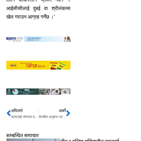
आईसीसीलाई दुबई वा श्रीलंकामा
खेल गराउन आग्रह गर्नेछ ।’
अघिल्लो
अर्को
Prev
Next
भ्रष्टलाई जोगाउन हदम्याद लगाउनु पर्छ भन्ने को हो ?
चेल्सीमा अनुबन्ध भए जाओ फेलिक्स
सम्बन्धित समाचार