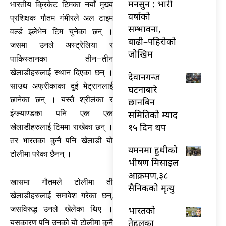
मनसुन : भारी
भारतीय क्रिकेट टिमका नयाँ मुख्य
वर्षाको
प्रशिक्षक गौतम गंभीरले अल टाइम
सम्भावना,
वर्ल्ड इलेभेन टिम चुनेका छन् ।
बाढी–पहिरोको
जसमा उनले अस्ट्रेलिया र
जोखिम
पाकिस्तानका तीन–तीन
खेलाडीहरुलाई स्थान दिएका छन् ।
देवानगन्ज
साउथ अफ्रीकाका दुई भेट्रानलाई
घटनाबारे
छानेका छन् । यस्तै श्रीलंका र
छानबिन
समितिको म्याद
इंग्ल्याण्डका पनि एक एक
१५ दिन थप
खेलाडीहरुलाई टिममा राखेका छन् ।
तर भारतका कुनै पनि खेलाडी यो
यमनमा हुथीको
टोलीमा परेका छैनन् ।
भीषण मिसाइल
आक्रमण,३८
खासमा गौतमले टोलीमा ती
सैनिकको मृत्यु
खेलाडीहरुलाई समावेश गरेका छन्,
भारतकाे
जसविरुद्ध उनले खेलेका थिए ।
तेहलका
यसकारण पनि उनको यो टोलीमा कुनै