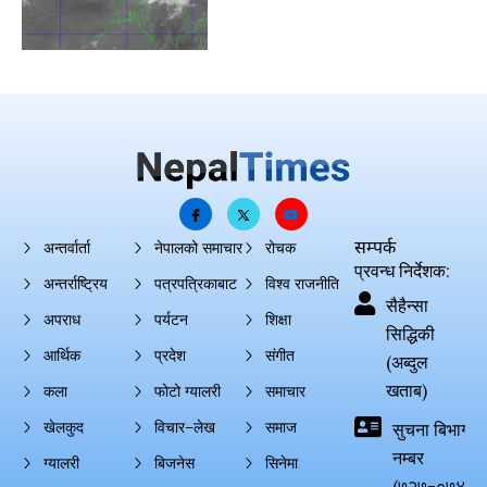
सम्पर्क
अन्तर्वार्ता
नेपालको समाचार
रोचक
प्रवन्ध निर्देशक:
अन्तर्राष्ट्रिय
पत्रपत्रिकाबाट
विश्व राजनीति
सैहैन्सा
अपराध
पर्यटन
शिक्षा
सिद्धिकी
आर्थिक
प्रदेश
संगीत
(अब्दुल
खताब)
कला
फोटो ग्यालरी
समाचार
खेलकुद
विचार–लेख
समाज
सुचना बिभाग दर्
नम्बर
ग्यालरी
बिजनेस
सिनेमा
(७२७-०७४-०