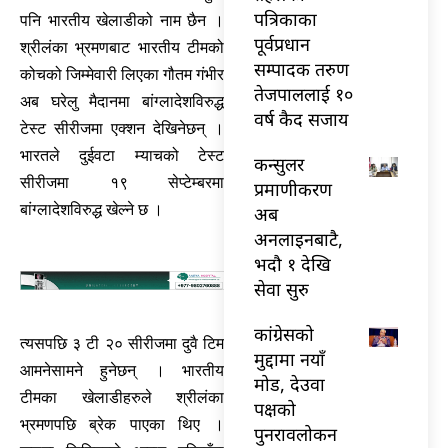
पत्रिकाका
पनि भारतीय खेलाडीको नाम छैन ।
पूर्वप्रधान
श्रीलंका भ्रमणबाट भारतीय टीमको
सम्पादक तरुण
कोचको जिम्मेवारी लिएका गौतम गंभीर
तेजपाललाई १०
अब घरेलु मैदानमा बांग्लादेशविरुद्ध
वर्ष कैद सजाय
टेस्ट सीरीजमा एक्शन देखिनेछन् ।
भारतले दुईवटा म्याचको टेस्ट
कन्सुलर
सीरीजमा १९ सेप्टेम्बरमा
प्रमाणीकरण
बांग्लादेशविरुद्ध खेल्ने छ ।
अब
अनलाइनबाटै,
भदौ १ देखि
सेवा सुरु
कांग्रेसको
त्यसपछि ३ टी २० सीरीजमा दुवै टिम
मुद्दामा नयाँ
आमनेसामने हुनेछन् । भारतीय
मोड, देउवा
टीमका खेलाडीहरुले श्रीलंका
पक्षको
भ्रमणपछि ब्रेक पाएका थिए ।
पुनरावलोकन