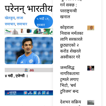
परेनन् भारतीय
गर्न सक्छ :
परराष्ट्रमन्त्री
खनाल
खेलकुद
,
ताजा
५ भदौ ८१,
समाचार
,
समाचार
बुधबार
कोइराला
निवास मर्मतका
लागि सरकारले
छुट्याएको २
करोड शेखरले
अस्वीकार गरे
जन्मसिद्ध
नागरिकतामा
४ भदौ , एजेन्सी ।
ट्रम्पले लगाए
भिटो, ‘बर्थ
टुरिजम’ बन्द
देशभर सक्रिय