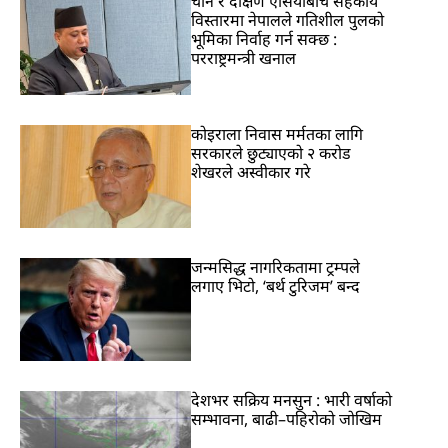
चीन र दक्षिण एसियाबीच सहकार्य
विस्तारमा नेपालले गतिशील पुलको
भूमिका निर्वाह गर्न सक्छ :
परराष्ट्रमन्त्री खनाल
कोइराला निवास मर्मतका लागि
सरकारले छुट्याएको २ करोड
शेखरले अस्वीकार गरे
जन्मसिद्ध नागरिकतामा ट्रम्पले
लगाए भिटो, ‘बर्थ टुरिजम’ बन्द
देशभर सक्रिय मनसुन : भारी वर्षाको
सम्भावना, बाढी–पहिरोको जोखिम