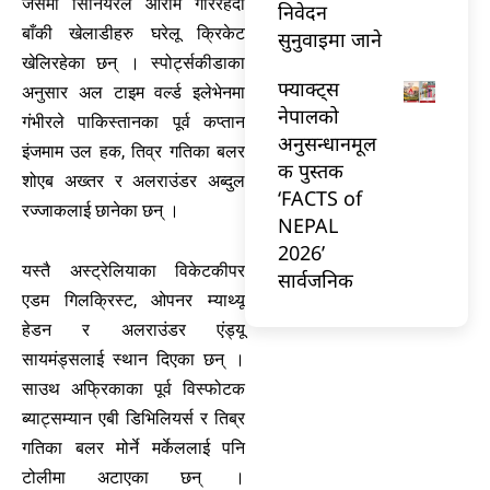
जसमा सिनियरले आराम गरिरहँदा
निवेदन
बाँकी खेलाडीहरु घरेलू क्रिकेट
सुनुवाइमा जाने
खेलिरहेका छन् । स्पोर्ट्सकीडाका
फ्याक्ट्स
अनुसार अल टाइम वर्ल्ड इलेभेनमा
नेपालको
गंभीरले पाकिस्तानका पूर्व कप्तान
अनुसन्धानमूल
इंजमाम उल हक, तिव्र गतिका बलर
क पुस्तक
शोएब अख्तर र अलराउंडर अब्दुल
‘FACTS of
रज्जाकलाई छानेका छन् ।
NEPAL
2026’
यस्तै अस्ट्रेलियाका विकेटकीपर
सार्वजनिक
एडम गिलक्रिस्ट, ओपनर म्याथ्यू
हेडन र अलराउंडर एंड्यू
सायमंड्सलाई स्थान दिएका छन् ।
साउथ अफ्रिकाका पूर्व विस्फोटक
ब्याट्सम्यान एबी डिभिलियर्स र तिब्र
गतिका बलर मोर्ने मर्केललाई पनि
टोलीमा अटाएका छन् ।