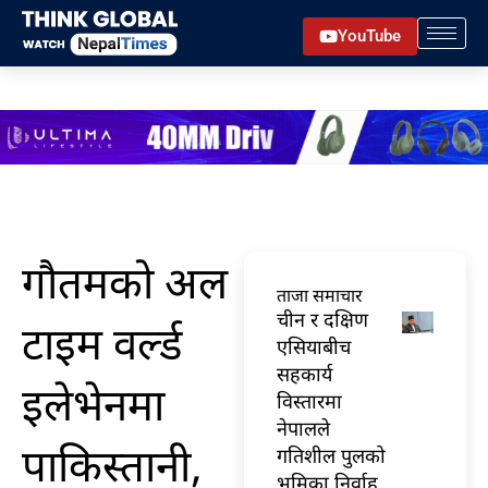
Skip
YouTube
to
content
गौतमको अल
ताजा समाचार
चीन र दक्षिण
टाइम वर्ल्ड
एसियाबीच
सहकार्य
इलेभेनमा
विस्तारमा
नेपालले
पाकिस्तानी,
गतिशील पुलको
भूमिका निर्वाह