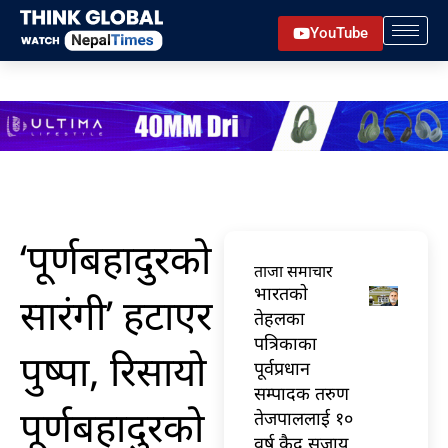
Skip
YouTube
to
content
‘पूर्णबहादुरको
ताजा समाचार
भारतकाे
सारंगी’ हटाएर
तेहलका
पत्रिकाका
पुष्पा, रिसायो
पूर्वप्रधान
सम्पादक तरुण
पूर्णबहादुरको
तेजपाललाई १०
वर्ष कैद सजाय