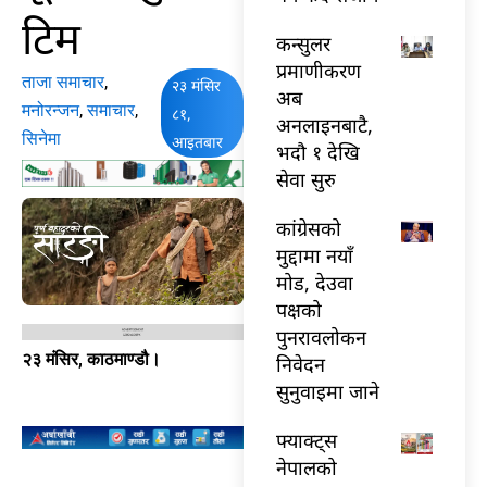
टिम
कन्सुलर
प्रमाणीकरण
ताजा समाचार
,
२३ मंसिर
अब
मनोरन्जन
,
समाचार
,
८१,
अनलाइनबाटै,
सिनेमा
आइतबार
भदौ १ देखि
सेवा सुरु
कांग्रेसको
मुद्दामा नयाँ
मोड, देउवा
पक्षको
पुनरावलोकन
२३ मंसिर, काठमाण्डौ।
निवेदन
सुनुवाइमा जाने
फ्याक्ट्स
नेपालको