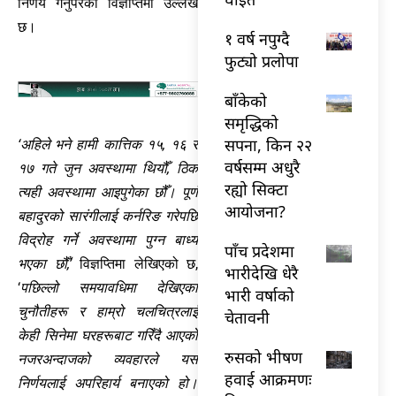
निर्णय गर्नुपरेको विज्ञप्तिमा उल्लेख
छ।
१ वर्ष नपुग्दै
फुट्यो प्रलोपा
बाँकेको
समृद्धिको
सपना, किन २२
‘अहिले भने हामी कात्तिक १५, १६ र
वर्षसम्म अधुरै
१७ गते जुन अवस्थामा थियौँ, ठिक
रह्यो सिक्टा
त्यही अवस्थामा आइपुगेका छौँ। पूर्ण
आयोजना?
बहादुरको सारंगीलाई कर्नरिङ गरेपछि
विद्रोह गर्ने अवस्थामा पुग्न बाध्य
पाँच प्रदेशमा
भएका छौँ,’
विज्ञप्तिमा लेखिएको छ,
भारीदेखि धेरै
‘
पछिल्लो समयावधिमा देखिएका
भारी वर्षाको
चुनौतीहरू र हाम्रो चलचित्रलाई
चेतावनी
केही सिनेमा घरहरूबाट गरिँदै आएको
रुसको भीषण
नजरअन्दाजको व्यवहारले यस
हवाई आक्रमणः
निर्णयलाई अपरिहार्य बनाएको हो।