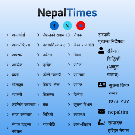
सम्पर्क
अन्तर्वार्ता
नेपालको समाचार
रोचक
प्रवन्ध निर्देशक:
अन्तर्राष्ट्रिय
पत्रपत्रिकाबाट
विश्व राजनीति
सैहैन्सा
अपराध
पर्यटन
शिक्षा
सिद्धिकी
आर्थिक
प्रदेश
संगीत
(अब्दुल
खताब)
कला
फोटो ग्यालरी
समाचार
खेलकुद
विचार–लेख
समाज
सुचना बिभाग दर्
नम्बर
ग्यालरी
बिजनेस
सिनेमा
(७२७-०७४-०
ट्रेन्डिंग समाचार
बैंक
सूचना विभाग
nepaltimes
ताजा समाचार
भिडियो
स्वास्थ्य
सम्पादक:
नेपाल टाइम्स
राजनीति
ज्ञान–विज्ञान
हरिहर नेपाल
स्पेशल