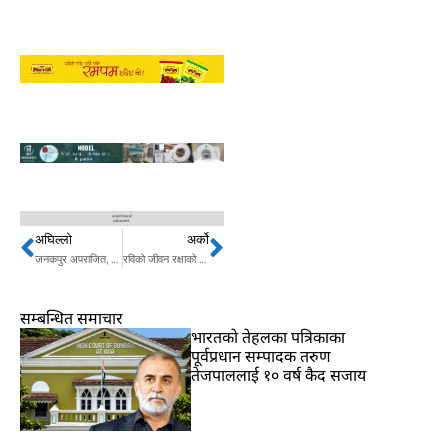
अघिल्लो
अर्को
Prev
Next
जनकपुर अपराजित, हारिसकेको खेलपनि १ रनले जित्यो
रविको जीवन रक्षाको माग, हिरासतमा अभियुक्तका अधिकार के छन् ?
सम्बन्धित समाचार
भारतकाे तेहलका पत्रिकाका
पूर्वप्रधान सम्पादक तरुण
तेजपाललाई १० वर्ष कैद सजाय