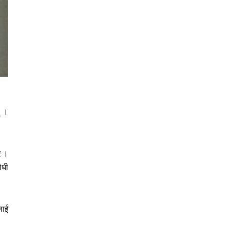
् ।
ए ।
ोधी
लाई