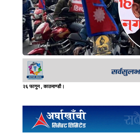
२६ फागुन , काठमाण्डौ।