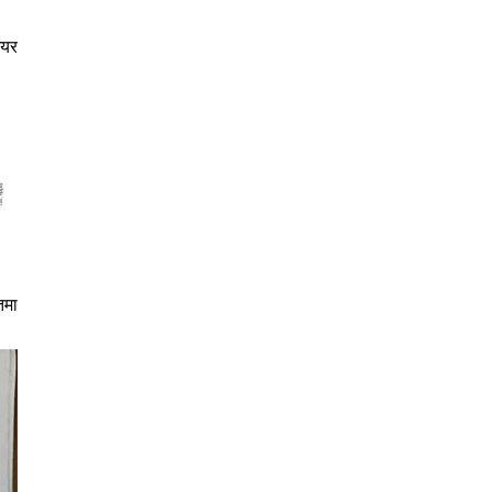
ेयर
तमा