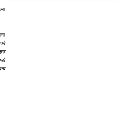
कमा
ाना
एको
हरु
डौं
ाना