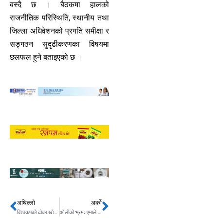
बस्दै छ । बैठकमा हालको
राजनीतिक परिस्थिति, स्थानीय तथा
जिल्ला अधिवेशनको प्रगति समीक्षा र
सङ्गठन सुदृढीकरणका विषयमा
छलफल हुने बताइएको छ ।
अघिल्लो
अर्को
Prev
Next
विश्वकपको ढोका खोल्दै नेपाल, विश्वभरबाट प्रशंसा
ओलीको भ्रमः एमाले सत्ताबाट हटेको अरुलाई भ्रम भएको