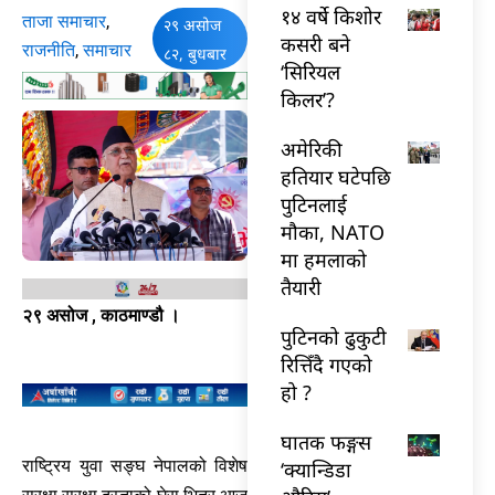
१४ वर्षे किशोर
ताजा समाचार
,
२९ असोज
कसरी बने
राजनीति
,
समाचार
८२, बुधबार
‘सिरियल
किलर’?
अमेरिकी
हतियार घटेपछि
पुटिनलाई
मौका, NATO
मा हमलाको
तैयारी
२९ असोज , काठमाण्डौ ।
पुटिनको ढुकुटी
रित्तिँदै गएको
हो ?
घातक फङ्गस
राष्ट्रिय युवा सङ्घ नेपालको विशेष
‘क्यान्डिडा