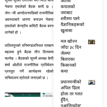
औरिस’
सुरक्षा सुरक्षा दस्ताको घेरा भित्र आज
कपालको
नेकपा एमालेको बैठक बस्दै छ ।
जराबाट
जेन–जी आन्दोलनपछिको राजनीतिक
शरीरमा पस्ने
अवस्थाबारे धारणा बनाउन नेकपा
वैज्ञानिकहरूको
एमालेको केन्द्रीय कमिटी बैठक बस्न
खुलासा
लागेको हो ।
मल खोज्न
ललितपुरको भनिमण्डलस्थित रामबाग
जाँदा ३८ दिन
महलमा हुने बैठक तीन दिनसम्म
जेलमा
बिताएका
चल्नेछ । बैठकको सुरुमै अध्यक्ष केपी
किसानको
शर्मा ओलीले राजनीतिक प्रतिवेदन
कथा
प्रस्तुत गर्ने कार्यक्रम रहेको
सचिवालय स्रोतले जनाएको छ ।
प्रधानमन्त्रीको
अपिल ‘ढिला
होला तर गलत
हुँदैन,
नआत्तिनुहोस्’