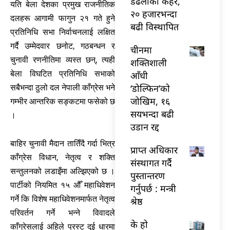
डढेलोको कहर,
यति बेला देशका प्रमुख राजनीतिक
२० हजारभन्दा
दलहरू आगामी फागुन २१ गते हुने
बढी विस्थापित
प्रतिनिधि सभा निर्वाचनलाई लक्षित
गर्दै उम्मेदवार छनोट, गठबन्धन र
चीनमा
चुनावी रणनीतिमा व्यस्त छन्, त्यही
शक्तिशाली
बेला विघटित प्रतिनिधि सभाको
आँधी
‘डोल्फिन’को
सबैभन्दा ठुलो दल नेपाली काँग्रेस भने
जोखिम, १६
गम्भीर आन्तरिक सङ्कटमा फसेको छ
सयभन्दा बढी
।
उडान रद्द
बाहिर चुनावी मैदान तातिँदै गर्दा भित्र
प्राप्त अधिकार
काँग्रेस विधान, नेतृत्व र शक्ति
संस्थागत गर्दै
सन्तुलनको लडाइँमा अल्झिएको छ ।
पुस्तान्तरण
पार्टीको नियमित १५ औँ महाधिवेशन
गर्नुपर्छ : मन्त्री
गर्ने कि विशेष महाधिवेशनमार्फत नेतृत्व
श्रेष्ठ
परिवर्तन गर्ने भन्ने विवादले
के हो
काँग्रेसलाई अहिले प्रस्ट दुई धारमा