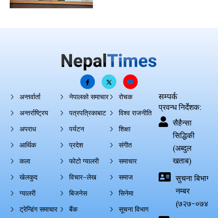
सम्पर्क
अन्तर्वार्ता
नेपालको समाचार
रोचक
प्रवन्ध निर्देशक:
अन्तर्राष्ट्रिय
पत्रपत्रिकाबाट
विश्व राजनीति
सैहैन्सा
अपराध
पर्यटन
शिक्षा
सिद्धिकी
आर्थिक
प्रदेश
संगीत
(अब्दुल
खताब)
कला
फोटो ग्यालरी
समाचार
खेलकुद
विचार–लेख
समाज
सुचना बिभाग दर्
नम्बर
ग्यालरी
बिजनेस
सिनेमा
(७२७-०७४-०
ट्रेन्डिंग समाचार
बैंक
सूचना विभाग