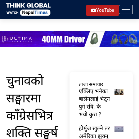
Skip
YouTube
to
content
चुनावको
ताजा समाचार
एक्लिए भनेका
सङ्घारमा
बालेनलाई भेट्न
पुगे रवि, के
काँग्रेसभित्र
भयो कुरा ?
शक्ति सङ्घर्ष
होर्मुज खुल्ने तर
अमेरिका झुक्नु