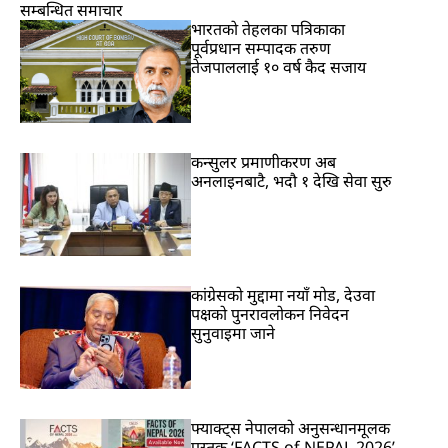
सम्बन्धित समाचार
भारतकाे तेहलका पत्रिकाका
पूर्वप्रधान सम्पादक तरुण
तेजपाललाई १० वर्ष कैद सजाय
कन्सुलर प्रमाणीकरण अब
अनलाइनबाटै, भदौ १ देखि सेवा सुरु
कांग्रेसको मुद्दामा नयाँ मोड, देउवा
पक्षको पुनरावलोकन निवेदन
सुनुवाइमा जाने
फ्याक्ट्स नेपालको अनुसन्धानमूलक
पुस्तक ‘FACTS of NEPAL 2026’