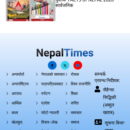
सार्वजनिक
सम्पर्क
अन्तर्वार्ता
नेपालको समाचार
रोचक
प्रवन्ध निर्देशक:
अन्तर्राष्ट्रिय
पत्रपत्रिकाबाट
विश्व राजनीति
सैहैन्सा
अपराध
पर्यटन
शिक्षा
सिद्धिकी
आर्थिक
प्रदेश
संगीत
(अब्दुल
खताब)
कला
फोटो ग्यालरी
समाचार
खेलकुद
विचार–लेख
समाज
सुचना बिभाग दर्