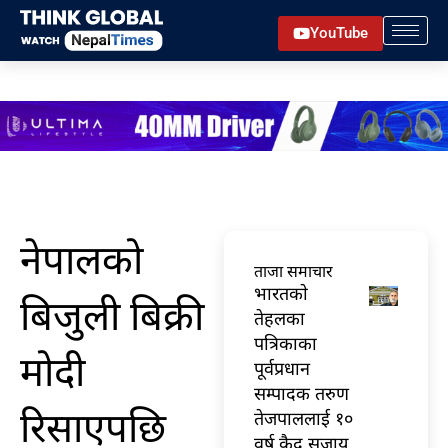
Skip
YouTube
to
content
नेपालको
ताजा समाचार
भारतकाे
बिजुली बिक्री
तेहलका
पत्रिकाका
मोदी
पूर्वप्रधान
सम्पादक तरुण
रिसाएपछि
तेजपाललाई १०
वर्ष कैद सजाय