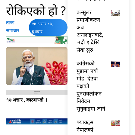
रोकिएको हो ?
कन्सुलर
प्रमाणीकरण
ताजा
१७ असार ८३,
अब
समाचार
बुधबार
अनलाइनबाटै,
भदौ १ देखि
सेवा सुरु
कांग्रेसको
मुद्दामा नयाँ
मोड, देउवा
पक्षको
पुनरावलोकन
१७ असार , काठमाण्डौ ।
निवेदन
सुनुवाइमा जाने
फ्याक्ट्स
नेपालको