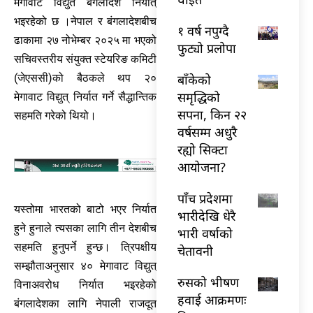
मेगावाट विद्युत बंगलादेश निर्यात्
भइरहेको छ ।नेपाल र बंगलादेशबीच
१ वर्ष नपुग्दै
ढाकामा २७ नोभेम्बर २०२५ मा भएको
फुट्यो प्रलोपा
सचिवस्तरीय संयुक्त स्टेयरिङ कमिटी
बाँकेको
(जेएससी)को बैठकले थप २०
समृद्धिको
मेगावाट विद्युत् निर्यात गर्ने सैद्धान्तिक
सपना, किन २२
सहमति गरेको थियो।
वर्षसम्म अधुरै
रह्यो सिक्टा
आयोजना?
पाँच प्रदेशमा
यस्तोमा भारतको बाटो भएर निर्यात
भारीदेखि धेरै
हुने हुनाले त्यसका लागि तीन देशबीच
भारी वर्षाको
सहमति हुनुपर्ने हुन्छ। त्रिपक्षीय
चेतावनी
सम्झौताअनुसार ४० मेगावाट विद्युत्
रुसको भीषण
विनाअवरोध निर्यात भइरहेको
हवाई आक्रमणः
बंगलादेशका लागि नेपाली राजदूत