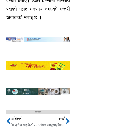
परेको बताए। उक्त घटनामा भारतीय
पक्षको गलत मनसाय नभएको मन्त्री
खनालको भनाइ छ ।
अघिल्लो
अर्को
Prev
Next
‘आधुनिक भाइकिङ’ एर्लिङ हालान्ड इङल्याण्डबाट किन खेल्दैनन् ?
ग्लोबल आइएमई बैंकको खाता अब एपबाटै ब्लक गर्न मिल्ने