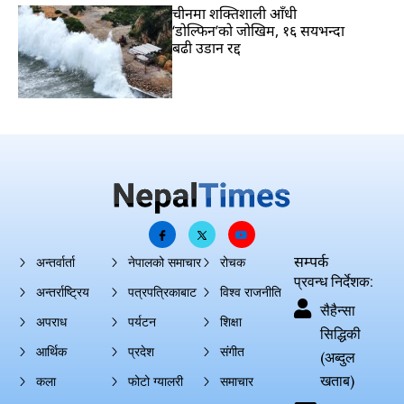
चीनमा शक्तिशाली आँधी
‘डोल्फिन’को जोखिम, १६ सयभन्दा
बढी उडान रद्द
सम्पर्क
अन्तर्वार्ता
नेपालको समाचार
रोचक
प्रवन्ध निर्देशक:
अन्तर्राष्ट्रिय
पत्रपत्रिकाबाट
विश्व राजनीति
सैहैन्सा
अपराध
पर्यटन
शिक्षा
सिद्धिकी
आर्थिक
प्रदेश
संगीत
(अब्दुल
खताब)
कला
फोटो ग्यालरी
समाचार