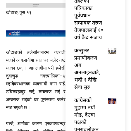
तेहलका
पत्रिकाका
खोटाङ, पुस १९
पूर्वप्रधान
सम्पादक तरुण
तेजपाललाई १०
वर्ष कैद सजाय
कन्सुलर
खोटाङको हलेसीबजारमा गएराती
प्रमाणीकरण
भएको आगलागीमा सात घर जलेर नष्ट
अब
भएका छन् । आगलागीमा परी हलेसी
अनलाइनबाटै,
तुवाचुङ नगरपालिका–७
भदौ १ देखि
महादेवस्थानका व्यवसायी मगम राई,
सेवा सुरु
उचितबहादुर राई, तम्बराज राई र
कांग्रेसको
अम्बराज राईको घर पूर्णरुपमा जलेर
मुद्दामा नयाँ
नष्ट भएको छ ।
मोड, देउवा
पक्षको
यस्तै, आगोका कारण प्रकाशचन्द्र
पुनरावलोकन