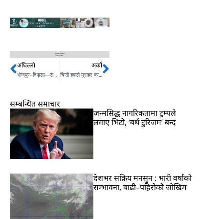
अघिल्लो
अर्को
Prev
Next
भोजपुर–दिङ्ला—सतिघाट बससेवा सुरु
चिसो हवाले मुसहर बस्तीको जनजीवन कष्टकर
सम्बन्धित समाचार
जन्मसिद्ध नागरिकतामा ट्रम्पले
लगाए भिटो, ‘बर्थ टुरिजम’ बन्द
देशभर सक्रिय मनसुन : भारी वर्षाको
सम्भावना, बाढी–पहिरोको जोखिम