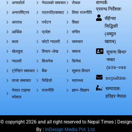
सम्पर्क
अन्तर्वार्ता
नेपालको समाचार
रोचक
प्रवन्ध निर्देशक:
अन्तर्राष्ट्रिय
पत्रपत्रिकाबाट
विश्व राजनीति
सैहैन्सा
अपराध
पर्यटन
शिक्षा
सिद्धिकी
आर्थिक
प्रदेश
संगीत
(अब्दुल
खताब)
कला
फोटो ग्यालरी
समाचार
खेलकुद
विचार–लेख
समाज
सुचना बिभाग दर्
नम्बर
ग्यालरी
बिजनेस
सिनेमा
(७२७-०७४-०
ट्रेन्डिंग समाचार
बैंक
सूचना विभाग
nepaltimes
ताजा समाचार
भिडियो
स्वास्थ्य
सम्पादक:
नेपाल टाइम्स
राजनीति
ज्ञान–विज्ञान
हरिहर नेपाल
स्पेशल
© copyright 2026 and all right reserved to Nepal Times | Design
By :
InDesign Media Pvt. Ltd.