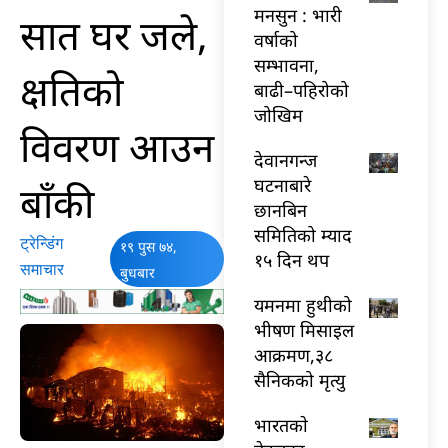
मनसुन : भारी
सात घर जले,
वर्षाको
सम्भावना,
क्षतिको
बाढी–पहिरोको
जोखिम
विवरण आउन
देवानगन्ज
घटनाबारे
बाँकी
छानबिन
समितिको म्याद
ट्रेन्डिंग
१९ पुस ७४,
१५ दिन थप
समाचार
बुधबार
यमनमा हुथीको
भीषण मिसाइल
आक्रमण,३८
सैनिकको मृत्यु
भारतकाे