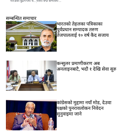
मोरङको बुढीगंगामा चट्याङ्ले लागेर १० वर्षीया बालिकाको मृत्यु
यसरी बग्छ बाग्मतीमा प्रतिसेकेण्ड ४० लिटर पानी
सम्बन्धित समाचार
भारतकाे तेहलका पत्रिकाका
पूर्वप्रधान सम्पादक तरुण
तेजपाललाई १० वर्ष कैद सजाय
कन्सुलर प्रमाणीकरण अब
अनलाइनबाटै, भदौ १ देखि सेवा सुरु
कांग्रेसको मुद्दामा नयाँ मोड, देउवा
पक्षको पुनरावलोकन निवेदन
सुनुवाइमा जाने