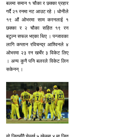
बलमा समान १ चौका र छक्का प्रहार
गर्दै २१ रनमा नट आउट रहे । धोनीले
१९ औं ओभरमा साम करनलाई १
छक्का र २ चौका सहित १९ रन
बटुल्न सफल भएका थिए । पन्जावका
लागि कप्तान रविचन्द्र आश्विनले ४
ओभरमा २३ रन खर्चेर ३ विकेट लिए
। अन्य कुनै पनि बलरले विकेट लिन
सकेनन् ।
यो जितसँगै चेन्नई ५ खेलमा ४ मा जित