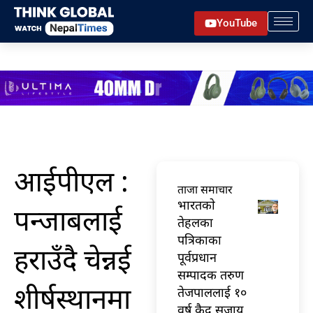
Skip
YouTube
to
content
आईपीएल :
ताजा समाचार
भारतकाे
पन्जाबलाई
तेहलका
पत्रिकाका
हराउँदै चेन्नई
पूर्वप्रधान
सम्पादक तरुण
शीर्षस्थानमा
तेजपाललाई १०
वर्ष कैद सजाय