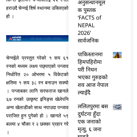
अनुसन्धानमूल
हराउदै चेन्नई शिर्ष स्थानमा उक्लिएको
क पुस्तक
हो ।
‘FACTS of
NEPAL
2026’
सार्वजनिक
पाकिस्तानमा
चेन्नईले प्रस्तुत गरेको १ सय ६१
हिमपहिरोमा
रनको मध्यम लक्ष्य पछ्पाएको पन्जाव
परी निधन
निर्धारित २० ओभरमा ५ विकेटको
भएका गुरुङको
क्षतिमा १ सय ३८ रन बनाउन सक्यो
शव आज नेपाल
। पन्जाबका लागि सरफराज खानले
ल्याइँदै
६७ रनको उत्कृष्ट इनिङ्स खेलेपनि
ललितपुरमा बस
अन्य खेलाडीको साथ नपाउदा पन्जाव
दुर्घटना हुँदा
पराजित हुन पुगेको हो । खानले ५९
एक जनाको
बलमा ४ चौका र २ छक्का प्रहार गरे
मृत्यु, ६ जना
।
घाइते