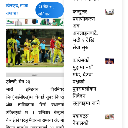
खेलकुद
,
ताजा
२३ चैत ७५,
कन्सुलर
समाचार
शनिबार
प्रमाणीकरण
अब
अनलाइनबाटै,
भदौ १ देखि
सेवा सुरु
कांग्रेसको
मुद्दामा नयाँ
मोड, देउवा
पक्षको
एजेन्सी, चैत २३
पुनरावलोकन
जारी इन्डियन प्रिमियर
निवेदन
लिग(आईपीएल)मा चेन्नई सुपर किंग्स
सुनुवाइमा जाने
अंक तालिकामा शिर्ष स्थानमा
उक्लिएको छ । शनिवार बेलुका
फ्याक्ट्स
चेन्नईको घरेलु मैदानमा सम्पन्न खेलमा
नेपालको
किंग्स इलाभेन पन्जावलाई २२ रनले