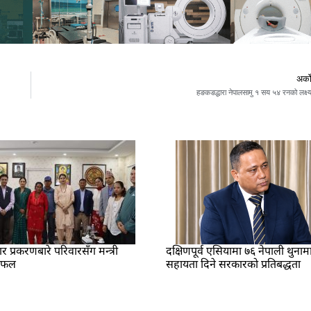
अर्क
हङकङद्धारा नेपालसामु १ सय ५४ रनको लक्ष्
प्रकरणबारे परिवारसँग मन्त्री
दक्षिणपूर्व एसियामा ७६ नेपाली थुनाम
लफल
सहायता दिने सरकारको प्रतिबद्धता