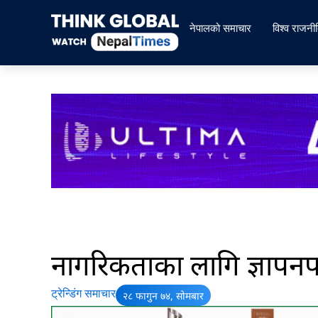
Skip
to
नेपालको समाचार
विश्व राजनी
content
नागरिकताका लागि ज्ञापनपत
ट्रेन्डिंग समाचार
२८ फागुन ७४, सोमबार