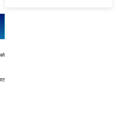
एको
बाट