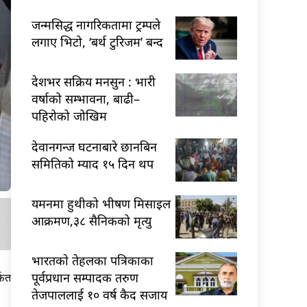
जन्मसिद्ध नागरिकतामा ट्रम्पले
लगाए भिटो, ‘बर्थ टुरिजम’ बन्द
देशभर सक्रिय मनसुन : भारी
वर्षाको सम्भावना, बाढी–
पहिरोको जोखिम
देवानगन्ज घटनाबारे छानबिन
समितिको म्याद १५ दिन थप
यमनमा हुथीको भीषण मिसाइल
आक्रमण,३८ सैनिकको मृत्यु
भारतकाे तेहलका पत्रिकाका
पूर्वप्रधान सम्पादक तरुण
्फत
तेजपाललाई १० वर्ष कैद सजाय