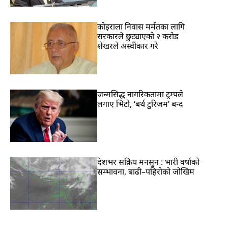
कोइराला निवास मर्मतका लागि
सरकारले छुट्याएको २ करोड
शेखरले अस्वीकार गरे
जन्मसिद्ध नागरिकतामा ट्रम्पले
लगाए भिटो, ‘बर्थ टुरिजम’ बन्द
देशभर सक्रिय मनसुन : भारी वर्षाको
सम्भावना, बाढी–पहिरोको जोखिम