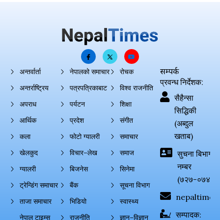
सम्पर्क
अन्तर्वार्ता
नेपालको समाचार
रोचक
प्रवन्ध निर्देशक:
अन्तर्राष्ट्रिय
पत्रपत्रिकाबाट
विश्व राजनीति
सैहैन्सा
अपराध
पर्यटन
शिक्षा
सिद्धिकी
आर्थिक
प्रदेश
संगीत
(अब्दुल
खताब)
कला
फोटो ग्यालरी
समाचार
खेलकुद
विचार–लेख
समाज
सुचना बिभाग दर्
नम्बर
ग्यालरी
बिजनेस
सिनेमा
(७२७-०७४-०
ट्रेन्डिंग समाचार
बैंक
सूचना विभाग
nepaltimes
ताजा समाचार
भिडियो
स्वास्थ्य
सम्पादक:
नेपाल टाइम्स
राजनीति
ज्ञान–विज्ञान