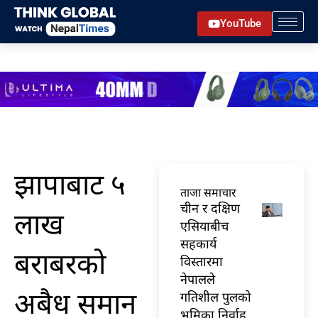
Skip
YouTube
to
content
झापाबाट ५
ताजा समाचार
चीन र दक्षिण
लाख
एसियाबीच
सहकार्य
बराबरको
विस्तारमा
नेपालले
अबैध समान
गतिशील पुलको
भूमिका निर्वाह