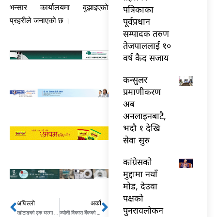
भन्सार कार्यालयमा बुझाइएको
पत्रिकाका
पूर्वप्रधान
प्रहरीले जनाएको छ ।
सम्पादक तरुण
तेजपाललाई १०
वर्ष कैद सजाय
कन्सुलर
प्रमाणीकरण
अब
अनलाइनबाटै,
भदौ १ देखि
सेवा सुरु
कांग्रेसको
मुद्दामा नयाँ
मोड, देउवा
पक्षको
अघिल्लो
अर्को
Prev
Next
पुनरावलोकन
खोटाङको एक घरमा आगलागी हुँदा ४८ लाख बराबरको क्षति
ज्योती विकास बैंकको वार्षिक मुनाफा ५३ करोड बढी