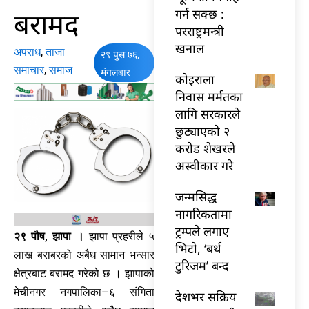
बरामद
गर्न सक्छ :
परराष्ट्रमन्त्री
खनाल
अपराध
,
ताजा
२९ पुस ७६,
समाचार
,
समाज
मंगलबार
कोइराला
निवास मर्मतका
लागि सरकारले
छुट्याएको २
करोड शेखरले
अस्वीकार गरे
जन्मसिद्ध
नागरिकतामा
ट्रम्पले लगाए
२९ पौष, झापा ।
झापा प्रहरीले ५
भिटो, ‘बर्थ
लाख बराबरको अबैध सामान भन्सार
टुरिजम’ बन्द
क्षेत्रबाट बरामद गरेको छ । झापाको
मेचीनगर नगपालिका–६ संगिता
देशभर सक्रिय