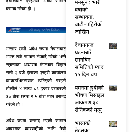
ढ्याकबाट प्रहरीले अबैध सामान
मनसुन : भारी
वर्षाको
बरामद गरेको हो ।
सम्भावना,
बाढी–पहिरोको
जोखिम
देवानगन्ज
भन्सार छली अबैध रुपमा नेपालबाट
घटनाबारे
भारत तर्फ सामान लैजादै गरेको भन्ने
छानबिन
सूचनाका आधारमा मंगलबार बिहान
समितिको म्याद
राती २ बजे ईलाका प्रहरी कार्यालय
१५ दिन थप
काकडभिट्टाबाट खटिएको प्रहरी
यमनमा हुथीको
टोलीले ४ लाख ८८ हजार बराबरको
भीषण मिसाइल
६० बोरा छगरा र ५ बोरा मटर बरामद
आक्रमण,३८
गरेको हो ।
सैनिकको मृत्यु
अबैध रुपमा बरामद भएको सामान
भारतकाे
आवश्यक कारवाहीको लागि मेची
तेहलका