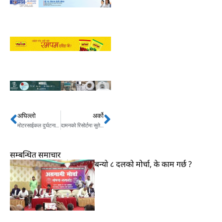
अघिल्लो
अर्को
Prev
Next
मोटरसाईकल दुर्घटनामा चालकको मृत्यु
दामनको रिसोर्टमा सुतेका एक भारतीय नागरिकको मृत्यु, सातजना बेहोस
सम्बन्धित समाचार
बन्यो ८ दलको मोर्चा, के काम गर्छ ?