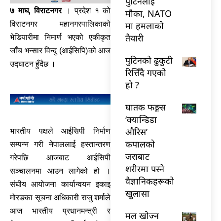
पुटिनलाई
७ माघ, विराटनगर
। प्रदेश १ को
मौका, NATO
विराटनगर महानगरपालिकाको
मा हमलाको
तैयारी
भेडियारीमा निमार्ण भएको एकीकृत
जाँच भन्सार विन्दु (आईसिपि)को आज
पुटिनको ढुकुटी
उद्घाटन हुँदैछ ।
रित्तिँदै गएको
हो ?
घातक फङ्गस
‘क्यान्डिडा
औरिस’
भारतीय पक्षले आईसिपी निर्माण
कपालको
सम्पन्न गरी नेपाललाई हस्तान्तरण
जराबाट
गरेपछि आजबाट आईसिपी
शरीरमा पस्ने
सञ्चालनमा आउन लागेको हो ।
वैज्ञानिकहरूको
संघीय आयोजना कार्यान्वयन इकाइ
खुलासा
मोरङका सूचना अधिकारी राजु शर्माले
आज भारतीय प्रधानमन्त्री र
मल खोज्न