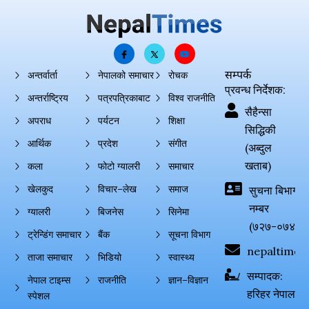
सम्पर्क
अन्तर्वार्ता
नेपालको समाचार
रोचक
प्रवन्ध निर्देशक:
अन्तर्राष्ट्रिय
पत्रपत्रिकाबाट
विश्व राजनीति
सैहैन्सा
अपराध
पर्यटन
शिक्षा
सिद्धिकी
आर्थिक
प्रदेश
संगीत
(अब्दुल
खताब)
कला
फोटो ग्यालरी
समाचार
खेलकुद
विचार–लेख
समाज
सुचना बिभाग दर्
नम्बर
ग्यालरी
बिजनेस
सिनेमा
(७२७-०७४-०
ट्रेन्डिंग समाचार
बैंक
सूचना विभाग
nepaltimes
ताजा समाचार
भिडियो
स्वास्थ्य
सम्पादक:
नेपाल टाइम्स
राजनीति
ज्ञान–विज्ञान
हरिहर नेपाल
स्पेशल