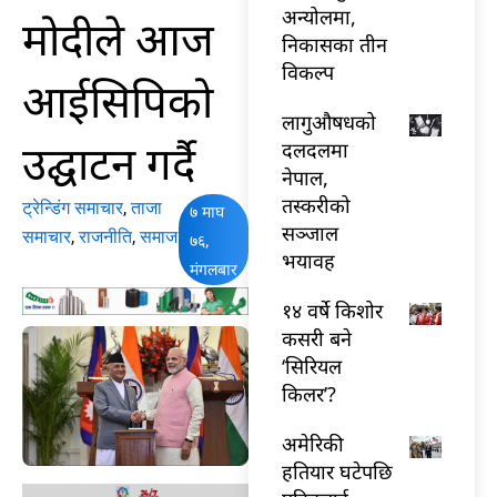
अन्योलमा,
मोदीले आज
निकासका तीन
विकल्प
आईसिपिको
लागुऔषधको
उद्घाटन गर्दै
दलदलमा
नेपाल,
तस्करीको
ट्रेन्डिंग समाचार
,
ताजा
७ माघ
सञ्जाल
समाचार
,
राजनीति
,
समाज
७६,
भयावह
मंगलबार
१४ वर्षे किशोर
कसरी बने
‘सिरियल
किलर’?
अमेरिकी
हतियार घटेपछि