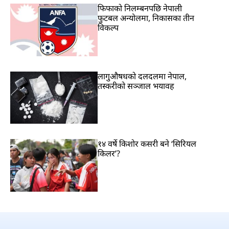
फिफाको निलम्बनपछि नेपाली
फुटबल अन्योलमा, निकासका तीन
विकल्प
लागुऔषधको दलदलमा नेपाल,
तस्करीको सञ्जाल भयावह
१४ वर्षे किशोर कसरी बने ‘सिरियल
किलर’?