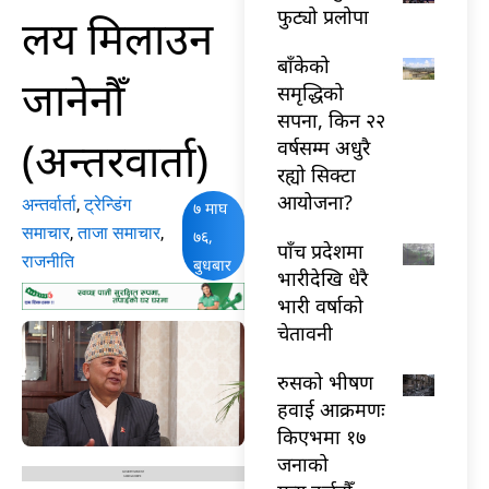
फुट्यो प्रलोपा
लय मिलाउन
बाँकेको
जानेनौँ
समृद्धिको
सपना, किन २२
(अन्तरवार्ता)
वर्षसम्म अधुरै
रह्यो सिक्टा
आयोजना?
अन्तर्वार्ता
,
ट्रेन्डिंग
७ माघ
समाचार
,
ताजा समाचार
,
७६,
पाँच प्रदेशमा
राजनीति
बुधबार
भारीदेखि धेरै
भारी वर्षाको
चेतावनी
रुसको भीषण
हवाई आक्रमणः
किएभमा १७
जनाको