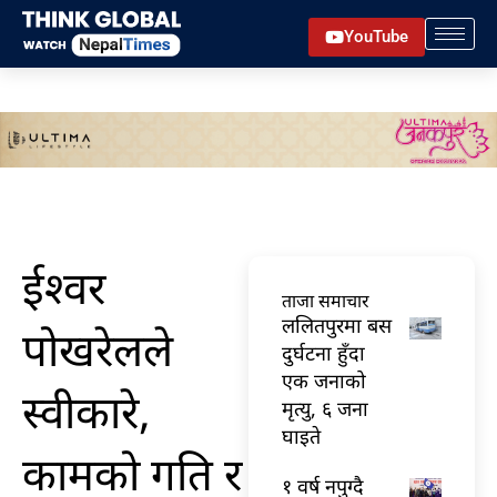
Skip
YouTube
to
content
ईश्वर
ताजा समाचार
ललितपुरमा बस
पोखरेलले
दुर्घटना हुँदा
एक जनाको
स्वीकारे,
मृत्यु, ६ जना
घाइते
कामको गति र
१ वर्ष नपुग्दै