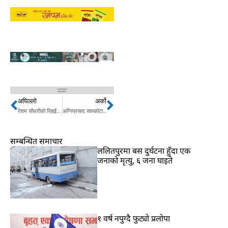
अघिल्लो
अर्को
Prev
Next
रेशम चौधरीको रिहाईको माग गर्दै आन्दोलनको घोषणा
अग्निप्रसाद सापकोटाका विषयमा माइतीघरमा दुःख नगर्न प्रचण्डको आग्रह
सम्बन्धित समाचार
ललितपुरमा बस दुर्घटना हुँदा एक
जनाको मृत्यु, ६ जना घाइते
१ वर्ष नपुग्दै फुट्यो प्रलोपा