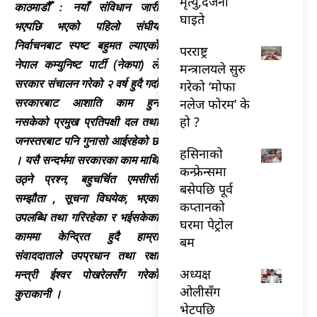
मृत्यु,दर्जनौँ
काठमाडौँ : नयाँ संविधान जारी
घाइते
भएपछि भएको पहिलो संघीय
निर्वाचनबाट स्पष्ट बहुमत ल्याएको
परराष्ट्र
नेपाल कम्युनिष्ट पार्टी (नेकपा) ले
मन्त्रालयले सुरु
सरकार संचालन गरेको २ वर्ष हुदै गर्दा
गरेको ‘मोफा
नलेज फोरम’ के
सरकारबाट आशाति काम हुन
हो ?
नसकेको प्रमुख प्रतिपक्षी दल तथा
जनस्तरबाट पनि गुनासो आईरहेको छ
हसिनाको
। यसै सन्दर्भमा सरकारका काम माथि
कन्फ्रेन्समा
उठ्ने प्रश्न, बहुचर्चित एमसीसी
बसेपछि पूर्व
सम्झौता , सूचना विघयेक, भएका
कप्तानको
उपलब्धि तथा गरिरहेका र भईसकेका
घरमा पेट्रोल
काममा केन्द्रित हुदै हाम्रा
बम
संवाददाताले उपप्रधान तथा रक्षा
अध्यक्ष
मन्त्री ईश्वर पोखरेलसँग गरेको
ओलीसँग
कुराकानी ।
भेटपछि