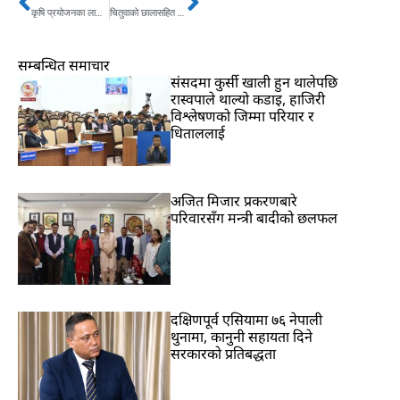
Prev
Next
कृषि प्रयोजनका लागि स्मार्टफोन वितरण
चितुवाको छालासहित एक पक्राउ
सम्बन्धित समाचार
संसदमा कुर्सी खाली हुन थालेपछि
रास्वपाले थाल्यो कडाइ, हाजिरी
विश्लेषणको जिम्मा परियार र
धिताललाई
अजित मिजार प्रकरणबारे
परिवारसँग मन्त्री बादीको छलफल
दक्षिणपूर्व एसियामा ७६ नेपाली
थुनामा, कानुनी सहायता दिने
सरकारको प्रतिबद्धता