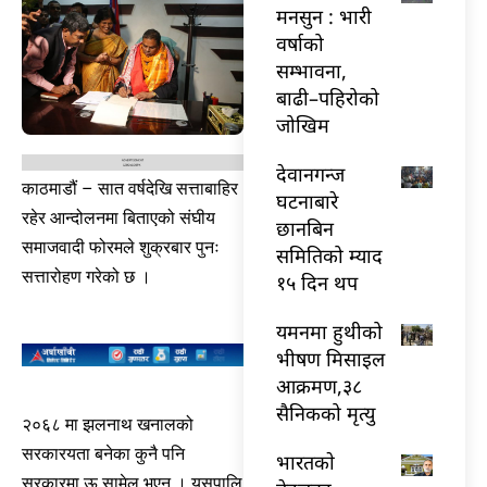
मनसुन : भारी
वर्षाको
सम्भावना,
बाढी–पहिरोको
जोखिम
देवानगन्ज
काठमाडौं – सात वर्षदेखि सत्ताबाहिर
घटनाबारे
रहेर आन्दोलनमा बिताएको संघीय
छानबिन
समाजवादी फोरमले शुक्रबार पुनः
समितिको म्याद
सत्तारोहण गरेको छ ।
१५ दिन थप
यमनमा हुथीको
भीषण मिसाइल
आक्रमण,३८
सैनिकको मृत्यु
२०६८ मा झलनाथ खनालको
सरकारयता बनेका कुनै पनि
भारतकाे
सरकारमा ऊ सामेल भएन । यसपालि