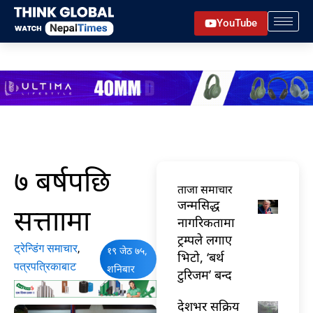
Skip
YouTube
to
content
७ बर्षपछि
ताजा समाचार
जन्मसिद्ध
सत्ताामा
नागरिकतामा
ट्रम्पले लगाए
ट्रेन्डिंग समाचार
,
१९ जेठ ७५,
भिटो, ‘बर्थ
पत्रपत्रिकाबाट
शनिबार
टुरिजम’ बन्द
देशभर सक्रिय