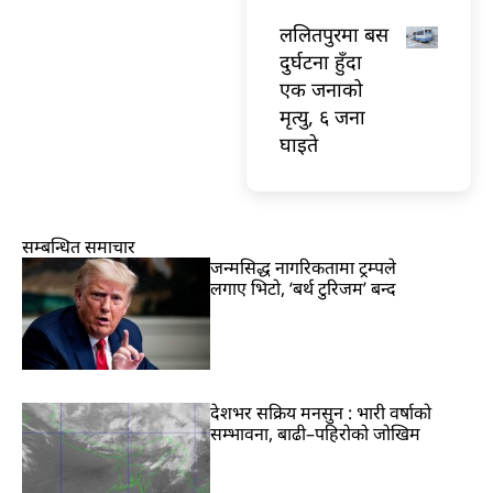
ललितपुरमा बस
दुर्घटना हुँदा
एक जनाको
मृत्यु, ६ जना
घाइते
सम्बन्धित समाचार
जन्मसिद्ध नागरिकतामा ट्रम्पले
लगाए भिटो, ‘बर्थ टुरिजम’ बन्द
देशभर सक्रिय मनसुन : भारी वर्षाको
सम्भावना, बाढी–पहिरोको जोखिम