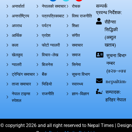
सम्पर्क
अन्तर्वार्ता
नेपालको समाचार
रोचक
प्रवन्ध निर्देशक:
अन्तर्राष्ट्रिय
पत्रपत्रिकाबाट
विश्व राजनीति
सैहैन्सा
अपराध
पर्यटन
शिक्षा
सिद्धिकी
आर्थिक
प्रदेश
संगीत
(अब्दुल
खताब)
कला
फोटो ग्यालरी
समाचार
खेलकुद
विचार–लेख
समाज
सुचना बिभाग दर्
नम्बर
ग्यालरी
बिजनेस
सिनेमा
(७२७-०७४-०
ट्रेन्डिंग समाचार
बैंक
सूचना विभाग
nepaltimes
ताजा समाचार
भिडियो
स्वास्थ्य
सम्पादक:
नेपाल टाइम्स
राजनीति
ज्ञान–विज्ञान
हरिहर नेपाल
स्पेशल
© copyright 2026 and all right reserved to Nepal Times | Design