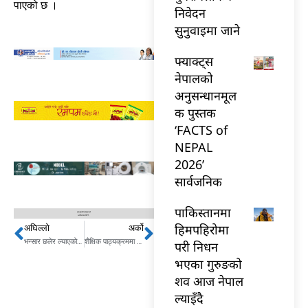
पाएको छ ।
निवेदन
सुनुवाइमा जाने
फ्याक्ट्स
नेपालको
अनुसन्धानमूल
क पुस्तक
‘FACTS of
NEPAL
2026’
सार्वजनिक
पाकिस्तानमा
हिमपहिरोमा
अघिल्लो
अर्को
Prev
Next
भन्सार छलेर ल्याएको सुनसहित एक पक्राउ
शैक्षिक पाठ्यक्रममा परिवर्तन, कक्षा ११ र १२ को फ्याकल्टी हट्यो
परी निधन
भएका गुरुङको
शव आज नेपाल
ल्याइँदै