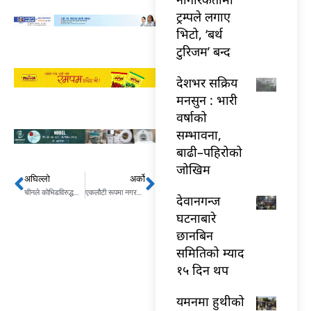
ट्रम्पले लगाए
भिटो, ‘बर्थ
टुरिजम’ बन्द
देशभर सक्रिय
मनसुन : भारी
वर्षाको
सम्भावना,
बाढी–पहिरोको
जोखिम
अघिल्लो
अर्को
Prev
Next
चीनले कोभिडविरुद्धको तीन लाख डोज खोप अनुदानमा दिने
एकलौटी रूपमा नगरसभा गरेको उपप्रमुखको आरोप
देवानगन्ज
घटनाबारे
छानबिन
समितिको म्याद
१५ दिन थप
यमनमा हुथीको