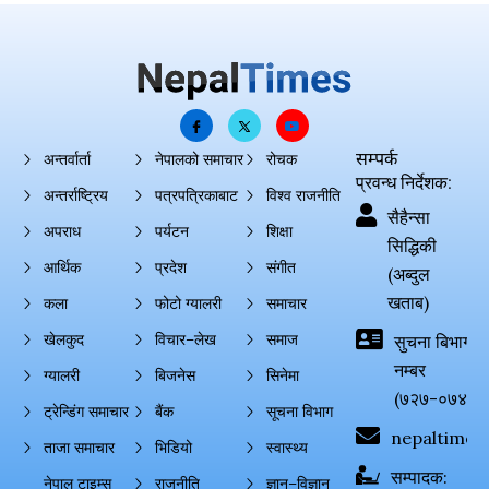
सम्पर्क
अन्तर्वार्ता
नेपालको समाचार
रोचक
प्रवन्ध निर्देशक:
अन्तर्राष्ट्रिय
पत्रपत्रिकाबाट
विश्व राजनीति
सैहैन्सा
अपराध
पर्यटन
शिक्षा
सिद्धिकी
आर्थिक
प्रदेश
संगीत
(अब्दुल
खताब)
कला
फोटो ग्यालरी
समाचार
खेलकुद
विचार–लेख
समाज
सुचना बिभाग दर्
नम्बर
ग्यालरी
बिजनेस
सिनेमा
(७२७-०७४-०
ट्रेन्डिंग समाचार
बैंक
सूचना विभाग
nepaltimes
ताजा समाचार
भिडियो
स्वास्थ्य
सम्पादक:
नेपाल टाइम्स
राजनीति
ज्ञान–विज्ञान