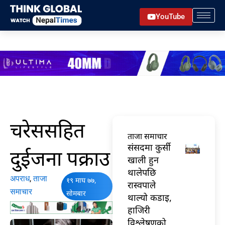
Skip
YouTube
to
content
चरेससहित
ताजा समाचार
संसदमा कुर्सी
दुईजना पक्राउ
खाली हुन
थालेपछि
अपराध
,
ताजा
१९ माघ ७७,
रास्वपाले
समाचार
सोमबार
थाल्यो कडाइ,
हाजिरी
विश्लेषणको