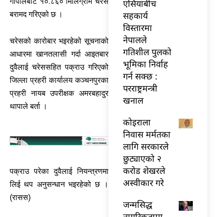
गोपालबाट १०.८६० मिलिग्राम चरेस
एसियाबीच
सहकार्य
बरामद गरिएको छ ।
विस्तारमा
नेपालले
चरेसको कारोबार भइरहेको सूचनाको
गतिशील पुलको
आधारमा खानतलासी गर्दा आइतबार
भूमिका निर्वाह
दुवैलाई चरेससहित पक्राउ गरिएको
गर्न सक्छ :
जिल्ला प्रहरी कार्यालय कञ्चनपुरका
परराष्ट्रमन्त्री
प्रहरी नायब उपरीक्षक अमरबहादुर
खनाल
थापाले बर्ता ।
कोइराला
निवास मर्मतका
लागि सरकारले
छुट्याएको २
करोड शेखरले
पक्राउ परेका दुवैलाई नियन्त्रणमा
अस्वीकार गरे
लिई थप अनुसन्धान भइरहेको छ ।
(रासस)
जन्मसिद्ध
नागरिकतामा