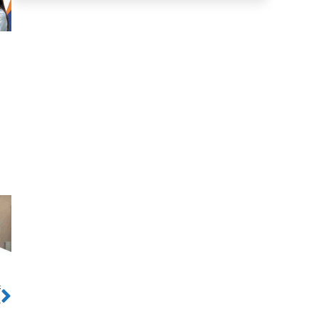
ो
Next
र