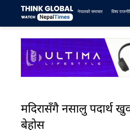
Skip
to
नेपालको समाचार
विश्व राजनी
content
मदिरासँगै नसालु पदार्थ ख
बेहोस