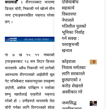
एसियाबीच
काठमाडौँ ।
वीरगञ्जबाट भारतमा
सहकार्य
डिजल चोरी, निकासी गर्न खोज्ने तीन
विस्तारमा
जना ट्याङ्करसहित पक्राउ परेका
नेपालले
छन् ।
गतिशील पुलको
भूमिका निर्वाह
गर्न सक्छ :
परराष्ट्रमन्त्री
खनाल
ना ७ ख १५ ११ नम्बरको
कोइराला
ट्याङ्करबाट १३ सय लिटर डिजल
निवास मर्मतका
भारततर्फ अवैध निकासी गर्न लागेको
लागि सरकारले
अवस्थामा वीरगञ्जको आईसीपी मूल
छुट्याएको २
गेट नजिकैबाट मकवानपुरका रामकृष्ण
करोड शेखरले
उप्रेती, अशोक पाख्रिन र पर्साका
अस्वीकार गरे
शम्भु महतोलाई प्रहरीले पक्राउ
परेको हो । उनीहरुले भारततर्फ तेल
जन्मसिद्ध
चोरी गर्नका लागि विरगञ्जको श्वेता
नागरिकतामा