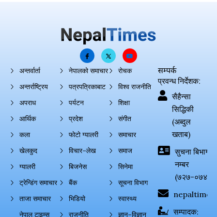
सम्पर्क
अन्तर्वार्ता
नेपालको समाचार
रोचक
प्रवन्ध निर्देशक:
अन्तर्राष्ट्रिय
पत्रपत्रिकाबाट
विश्व राजनीति
सैहैन्सा
अपराध
पर्यटन
शिक्षा
सिद्धिकी
आर्थिक
प्रदेश
संगीत
(अब्दुल
खताब)
कला
फोटो ग्यालरी
समाचार
खेलकुद
विचार–लेख
समाज
सुचना बिभाग दर्
नम्बर
ग्यालरी
बिजनेस
सिनेमा
(७२७-०७४-०
ट्रेन्डिंग समाचार
बैंक
सूचना विभाग
nepaltimes
ताजा समाचार
भिडियो
स्वास्थ्य
सम्पादक:
नेपाल टाइम्स
राजनीति
ज्ञान–विज्ञान