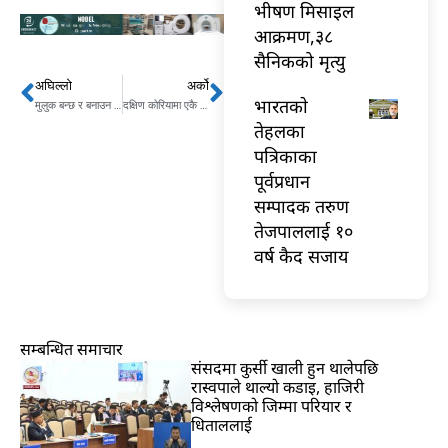
भीषण मिसाइल
आक्रमण,३८
सैनिकको मृत्यु
अघिल्लो
अर्को
Prev
Next
भारतकाे
मुलुक बन्छ र बनाउन सक्छु भन्ने दृढता मसँग छ: प्रधानमन्त्री
दक्षिण कोरियामा एकै महिनामा गुम्यो १० लाख रोजगारी
तेहलका
पत्रिकाका
पूर्वप्रधान
सम्पादक तरुण
तेजपाललाई १०
वर्ष कैद सजाय
सम्बन्धित समाचार
संसदमा कुर्सी खाली हुन थालेपछि
रास्वपाले थाल्यो कडाइ, हाजिरी
विश्लेषणको जिम्मा परियार र
धिताललाई