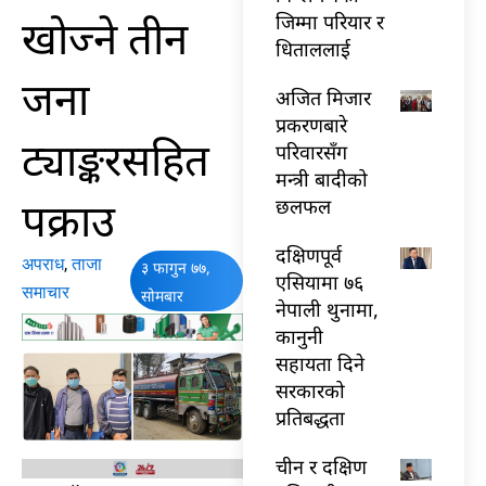
खोज्ने तीन
जिम्मा परियार र
धिताललाई
जना
अजित मिजार
प्रकरणबारे
ट्याङ्करसहित
परिवारसँग
मन्त्री बादीको
पक्राउ
छलफल
दक्षिणपूर्व
अपराध
,
ताजा
३ फागुन ७७,
एसियामा ७६
समाचार
सोमबार
नेपाली थुनामा,
कानुनी
सहायता दिने
सरकारको
प्रतिबद्धता
चीन र दक्षिण