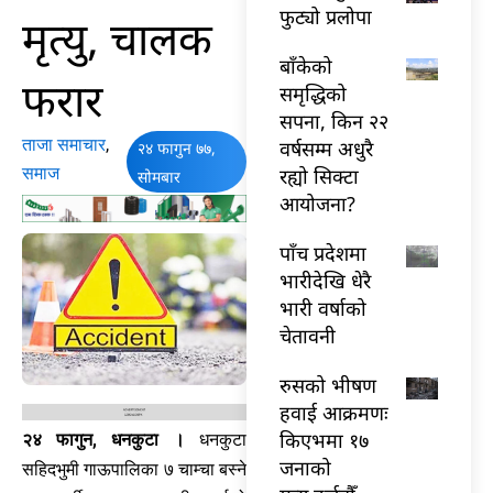
फुट्यो प्रलोपा
मृत्यु, चालक
बाँकेको
फरार
समृद्धिको
सपना, किन २२
ताजा समाचार
,
वर्षसम्म अधुरै
२४ फागुन ७७,
समाज
रह्यो सिक्टा
सोमबार
आयोजना?
पाँच प्रदेशमा
भारीदेखि धेरै
भारी वर्षाको
चेतावनी
रुसको भीषण
हवाई आक्रमणः
किएभमा १७
२४ फागुन, धनकुटा ।
धनकुटा
जनाको
सहिदभुमी गाऊपालिका ७ चाम्चा बस्ने