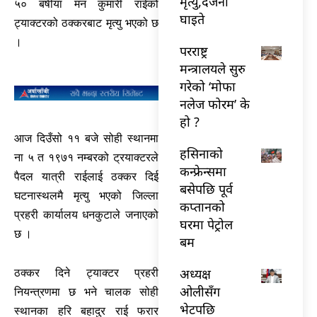
मृत्यु,दर्जनौँ
५० बर्षीया मन कुमारी राईको
घाइते
ट्याक्टरको ठक्करबाट मृत्यु भएको छ
।
परराष्ट्र
मन्त्रालयले सुरु
गरेको ‘मोफा
नलेज फोरम’ के
हो ?
आज दिउँसो ११ बजे सोही स्थानमा
हसिनाको
ना ५ त १९७१ नम्बरको ट्रयाक्टरले
कन्फ्रेन्समा
पैदल यात्री राईलाई ठक्कर दिई
बसेपछि पूर्व
घटनास्थलमै मृत्यु भएको जिल्ला
कप्तानको
प्रहरी कार्यालय धनकुटाले जनाएको
घरमा पेट्रोल
छ ।
बम
अध्यक्ष
ठक्कर दिने ट्याक्टर प्रहरी
ओलीसँग
नियन्त्रणमा छ भने चालक सोही
भेटपछि
स्थानका हरि बहादुर राई फरार