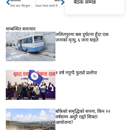
अघिल्लो
अर्को
बैठक सम्पन्न
Prev
Next
मेयर कपः त्रिभुवन आर्मीद्वारा काठमाडौँ मेयर–११ पाँच विकेटले पराजित
माधव नेपाल एमाले मै फर्कने, प्रचण्डले माओवादी ब्यूँताउने
सम्बन्धित समाचार
ललितपुरमा बस दुर्घटना हुँदा एक
जनाको मृत्यु, ६ जना घाइते
१ वर्ष नपुग्दै फुट्यो प्रलोपा
बाँकेको समृद्धिको सपना, किन २२
वर्षसम्म अधुरै रह्यो सिक्टा
आयोजना?