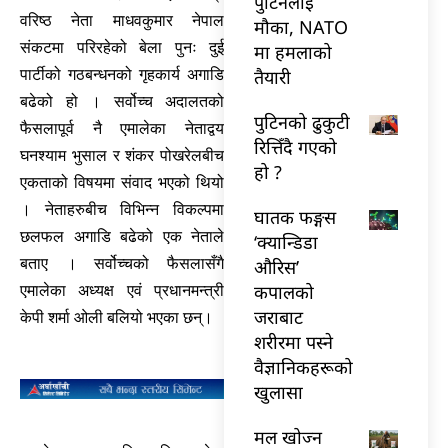
पुटिनलाई
वरिष्ठ नेता माधवकुमार नेपाल
मौका, NATO
संकटमा परिरहेको बेला पुनः दुई
मा हमलाको
पार्टीको गठबन्धनको गृहकार्य अगाडि
तैयारी
बढेको हो । सर्वोच्च अदालतको
पुटिनको ढुकुटी
फैसलापूर्व नै एमालेका नेताद्वय
रित्तिँदै गएको
घनश्याम भुसाल र शंकर पोखरेलबीच
हो ?
एकताको विषयमा संवाद भएको थियो
। नेताहरुबीच विभिन्न विकल्पमा
घातक फङ्गस
छलफल अगाडि बढेको एक नेताले
‘क्यान्डिडा
बताए । सर्वोच्चको फैसलासँगै
औरिस’
कपालको
एमालेका अध्यक्ष एवं प्रधानमन्त्री
जराबाट
केपी शर्मा ओली बलियो भएका छन्।
शरीरमा पस्ने
वैज्ञानिकहरूको
खुलासा
मल खोज्न