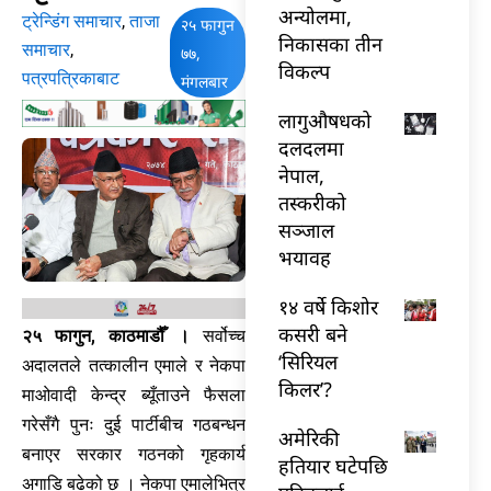
अन्योलमा,
ट्रेन्डिंग समाचार
,
ताजा
२५ फागुन
निकासका तीन
समाचार
,
७७,
विकल्प
पत्रपत्रिकाबाट
मंगलबार
लागुऔषधको
दलदलमा
नेपाल,
तस्करीको
सञ्जाल
भयावह
१४ वर्षे किशोर
कसरी बने
२५ फागुन, काठमाडौँ ।
सर्वोच्च
‘सिरियल
अदालतले तत्कालीन एमाले र नेकपा
किलर’?
माओवादी केन्द्र ब्यूँताउने फैसला
गरेसँगै पुनः दुई पार्टीबीच गठबन्धन
अमेरिकी
बनाएर सरकार गठनको गृहकार्य
हतियार घटेपछि
अगाडि बढेको छ । नेकपा एमालेभित्र