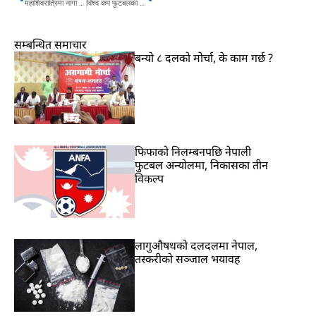
महाशिवरात्रिमा नागा बाबालाई निर्वस्त्र रहने अनुमति
विश्व कप फुटबलका लागि नेपाली सुरक्षा गार्ड पठाउने तयारी
सम्बन्धित समाचार
बन्यो ८ दलको मोर्चा, के काम गर्छ ?
फिफाको निलम्बनपछि नेपाली
फुटबल अन्योलमा, निकासका तीन
विकल्प
लागुऔषधको दलदलमा नेपाल,
तस्करीको सञ्जाल भयावह