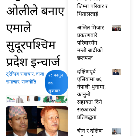
ओलीले बनाए
जिम्मा परियार र
धिताललाई
एमाले
अजित मिजार
प्रकरणबारे
सुदूरपश्चिम
परिवारसँग
मन्त्री बादीको
प्रदेश इन्चार्ज
छलफल
दक्षिणपूर्व
ट्रेन्डिंग समाचार
,
ताजा
२८ फागुन
एसियामा ७६
समाचार
,
राजनीति
७७,
नेपाली थुनामा,
शुक्रबार
कानुनी
सहायता दिने
सरकारको
प्रतिबद्धता
चीन र दक्षिण