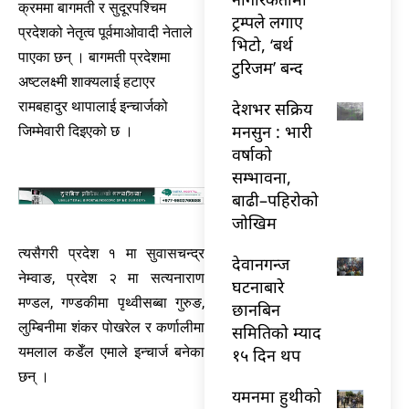
क्रममा बागमती र सुदूरपश्चिम
ट्रम्पले लगाए
प्रदेशको नेतृत्व पूर्वमाओवादी नेताले
भिटो, ‘बर्थ
पाएका छन् । बागमती प्रदेशमा
टुरिजम’ बन्द
अष्टलक्ष्मी शाक्यलाई हटाएर
रामबहादुर थापालाई इन्चार्जको
देशभर सक्रिय
मनसुन : भारी
जिम्मेवारी दिइएको छ ।
वर्षाको
सम्भावना,
बाढी–पहिरोको
जोखिम
त्यसैगरी प्रदेश १ मा सुवासचन्द्र
देवानगन्ज
नेम्वाङ, प्रदेश २ मा सत्यनाराण
घटनाबारे
मण्डल, गण्डकीमा पृथ्वीसब्बा गुरुङ,
छानबिन
लुम्बिनीमा शंकर पोखरेल र कर्णालीमा
समितिको म्याद
यमलाल कडेँल एमाले इन्चार्ज बनेका
१५ दिन थप
छन् ।
यमनमा हुथीको