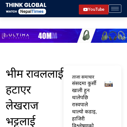
Skip
YouTube
to
content
भीम रावललाई
ताजा समाचार
संसदमा कुर्सी
हटाएर
खाली हुन
थालेपछि
लेखराज
रास्वपाले
थाल्यो कडाइ,
भट्टलाई
हाजिरी
विश्लेषणको