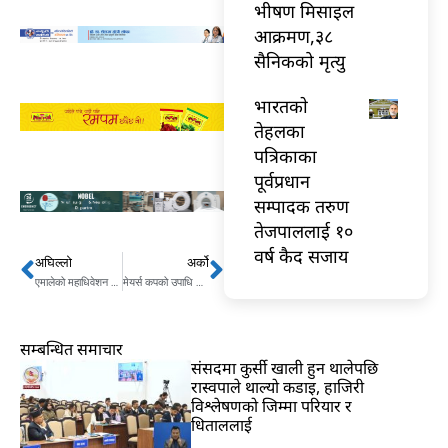
भीषण मिसाइल
आक्रमण,३८
सैनिकको मृत्यु
भारतकाे
तेहलका
पत्रिकाका
पूर्वप्रधान
सम्पादक तरुण
तेजपाललाई १०
वर्ष कैद सजाय
अघिल्लो
अर्को
Prev
Next
एमालेको महाधिवेशन मंसिर २ देखि ६ गतेसम्म गर्ने ओलीपक्षीय केन्द्रीय कमिटीको निर्णय
मेयर्स कपको उपाधि कसले जित्ला, के भन्छन् दुई कप्तान ?
सम्बन्धित समाचार
संसदमा कुर्सी खाली हुन थालेपछि
रास्वपाले थाल्यो कडाइ, हाजिरी
विश्लेषणको जिम्मा परियार र
धिताललाई