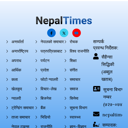
सम्पर्क
अन्तर्वार्ता
नेपालको समाचार
रोचक
प्रवन्ध निर्देशक:
अन्तर्राष्ट्रिय
पत्रपत्रिकाबाट
विश्व राजनीति
सैहैन्सा
अपराध
पर्यटन
शिक्षा
सिद्धिकी
आर्थिक
प्रदेश
संगीत
(अब्दुल
खताब)
कला
फोटो ग्यालरी
समाचार
खेलकुद
विचार–लेख
समाज
सुचना बिभाग दर्
नम्बर
ग्यालरी
बिजनेस
सिनेमा
(७२७-०७४-०
ट्रेन्डिंग समाचार
बैंक
सूचना विभाग
nepaltimes
ताजा समाचार
भिडियो
स्वास्थ्य
सम्पादक:
नेपाल टाइम्स
राजनीति
ज्ञान–विज्ञान