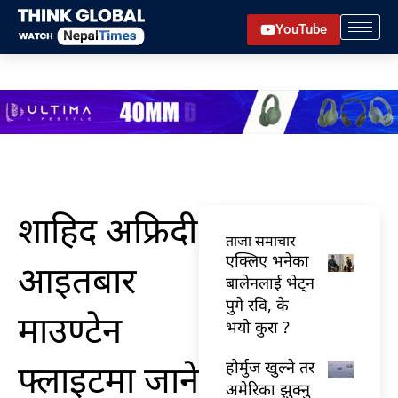
Skip
YouTube
to
content
शाहिद अफ्रिदी
ताजा समाचार
एक्लिए भनेका
आइतबार
बालेनलाई भेट्न
पुगे रवि, के
माउण्टेन
भयो कुरा ?
फ्लाइटमा जाने
होर्मुज खुल्ने तर
अमेरिका झुक्नु