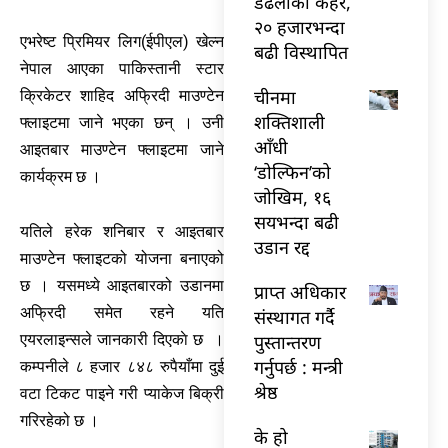
डढेलोको कहर,
२० हजारभन्दा
एभरेष्ट प्रिमियर लिग(ईपीएल) खेल्न
बढी विस्थापित
नेपाल आएका पाकिस्तानी स्टार
चीनमा
क्रिकेटर शाहिद अफ्रिदी माउण्टेन
शक्तिशाली
फ्लाइटमा जाने भएका छन् । उनी
आँधी
आइतबार माउण्टेन फ्लाइटमा जाने
‘डोल्फिन’को
कार्यक्रम छ ।
जोखिम, १६
सयभन्दा बढी
यतिले हरेक शनिबार र आइतबार
उडान रद्द
माउण्टेन फ्लाइटको योजना बनाएको
छ । यसमध्ये आइतबारको उडानमा
प्राप्त अधिकार
अफ्रिदी समेत रहने यति
संस्थागत गर्दै
पुस्तान्तरण
एयरलाइन्सले जानकारी दिएकाे छ ।
गर्नुपर्छ : मन्त्री
कम्पनीले ८ हजार ८४८ रुपैयाँमा दुई
श्रेष्ठ
वटा टिकट पाइने गरी प्याकेज बिक्री
गरिरहेको छ ।
के हो