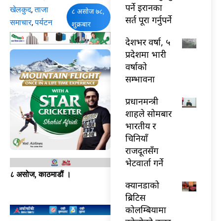
पर्ने इरानका
खेलकुद
,
ताजा
८ असोज ७८,
सर्त पूरा गर्नुपर्ने
समाचार
,
पर्यटन
शुक्रबार
देशभर वर्षा, ५
प्रदेशमा भारी
वर्षाको
सम्भावना
प्रधानमन्त्री
शाहले सोमबार
भारतीय र
चिनियाँ
राजदूतसँग
भेटवार्ता गर्ने
८ असोज, काठमाडौं ।
क्यानडाको
ब्रिटिस
कोलम्बियामा