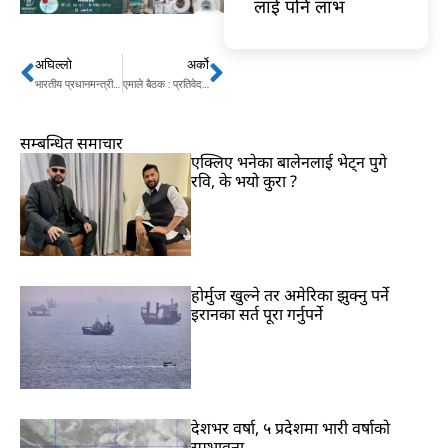
लाई पनि लाभ
अघिल्लो
अर्को
Prev
Next
भारतीय प्रधानमन्त्री मोदी र जापानी प्रधानमन्त्री सुगाबीच वार्ता
एमाले बैठक : प्रतिवेदन प्रस्तावमाथि छलफल गर्न १० समूह निर्माण
सम्बन्धित समाचार
एक्लिए भनेका बालेनलाई भेट्न पुगे
रवि, के भयो कुरा ?
होर्मुज खुल्ने तर अमेरिका झुक्नु पर्ने
इरानका सर्त पूरा गर्नुपर्ने
देशभर वर्षा, ५ प्रदेशमा भारी वर्षाको
सम्भावना