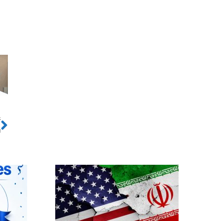
ो
Next
स