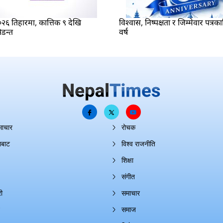
६ तिहारमा, कात्तिक ९ देखि
विश्वास, निष्पक्षता र जिम्मेवार पत्रक
िडन्त
वर्ष
माचार
रोचक
ाबाट
विश्व राजनीति
शिक्षा
संगीत
ी
समाचार
समाज