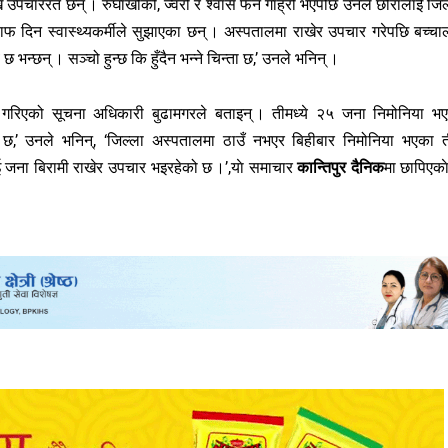
उपचाररत छन् । रुघाखोकी, ज्वरो र श्वास फेर्न गाह्रो भएपछि उनले छोरालाई जिल
 दिन स्वास्थ्यकर्मीले सुझाएका छन् । अस्पतालमा राखेर उपचार गरेपछि बच्चा
्छन् । सञ्चो हुन्छ कि हुँदैन भन्ने चिन्ता छ,’ उनले भनिन् ।
ा गरिएको सूचना अधिकारी बुढामगरले बताइन् । तीमध्ये २५ जना निमोनिया भ
,’ उनले भनिन्, ‘जिल्ला अस्पतालमा ठाउँ नभएर बिहीबार निमोनिया भएका 
 जना बिरामी राखेर उपचार भइरहेको छ ।’,याे समाचार
कान्तिपुर दैनिक
मा छापिएका