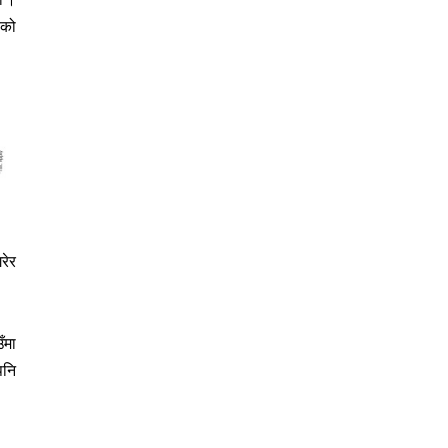
एको
रेर
ँमा
पनि