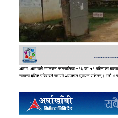
अछाम: अछामको मंगलसेन नगरपालिका–१३ का ११ महिनाका बालक भूपे
सामान्य दलित परिवारले समयमै अस्पताल पुर्‍याउन सकेनन् । भदौ ४ ग