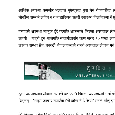
आर्थिक अवस्था कमजोर भएकाले भूपेन्द्रका बुवा नैने रोजगारीका 
चौकीमा समयमै लगिन् न त बाडास्थित सहरी स्वास्थ्य क्लिनिकमा नै पुर्
बच्चाको अवस्था नाजुक हुँदै गएपछि आफन्तले जिल्ला अस्पताल ल
लाग्यो । गाह्रो हुन थालेपछि नातागोतासँग ऋण मागेर १० घण्टा लगाएर ज
उपचार सम्भव छैन, धनगढी, नेपालगन्जको राम्रो अस्पताल लैजान भने
ठूला अस्पतालमा लैजान नसक्ने बताएपछि जिल्ला अस्पतालमै भर्ना 
थिएनन् । ‘राम्रो उपचार नपाउँदा मेरो कोख नै रित्तियो,’ उनले आँशु झार्
धेरै दिनसम्म छोरा निको नभएपछि घर फर्किएका नैनेले उपचारका लागि