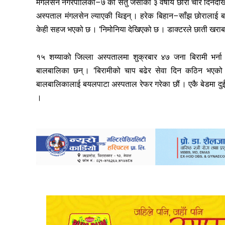
मंगलसेन नगरपालिका–७ की सेतु जैसीका ३ वर्षीय छोरा चार दिनदेखि 
अस्पताल मंगलसेन ल्याएकी थिइन् । हरेक बिहान–साँझ छोरालाई बाफ
केही सहज भएको छ । ‘निमोनिया देखिएको छ । डाक्टरले छाती खराब छ भन
१५ शय्याको जिल्ला अस्पतालमा शुक्रबार ४७ जना बिरामी भर्न
बालबालिका छन् । ‘बिरामीको चाप बढेर सेवा दिन कठिन भएको छ
बालबालिकालाई बयलपाटा अस्पताल रेफर गरेका छौं । एकै बेडमा दुई
।