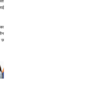
्ला
लाई
एका
तीन
े छ