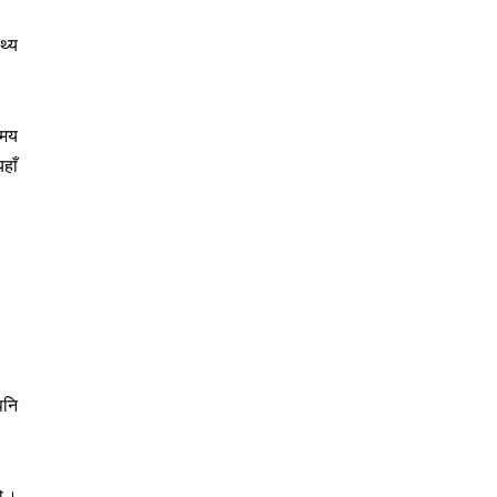
थ्य
समय
हाँ
पनि
ो ।