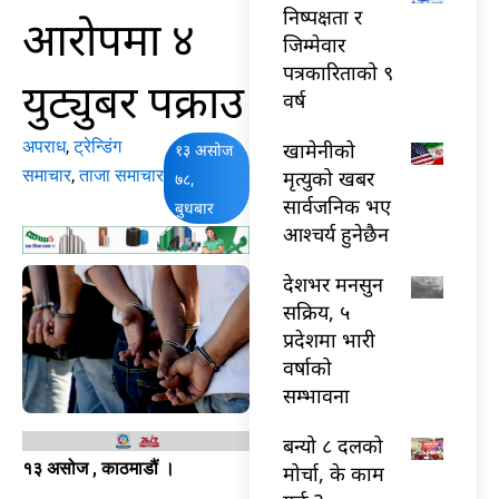
निष्पक्षता र
आरोपमा ४
जिम्मेवार
पत्रकारिताको ९
युट्युबर पक्राउ
वर्ष
अपराध
,
ट्रेन्डिंग
खामेनीको
१३ असोज
समाचार
,
ताजा समाचार
मृत्युको खबर
७८,
सार्वजनिक भए
बुधबार
आश्चर्य हुनेछैन
देशभर मनसुन
सक्रिय, ५
प्रदेशमा भारी
वर्षाको
सम्भावना
बन्यो ८ दलको
१३ असोज , काठमाडौं ।
मोर्चा, के काम