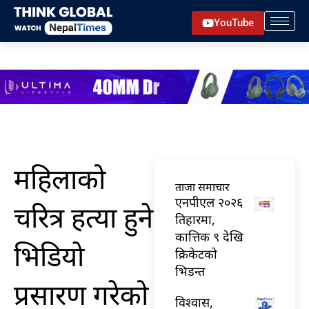
Skip
YouTube
to
content
महिलाको
ताजा समाचार
एनपीएल २०२६
चरित्र हत्या हुने
तिहारमा,
कात्तिक ९ देखि
भिडियाे
क्रिकेटको
भिडन्त
प्रसारण गरेको
विश्वास,