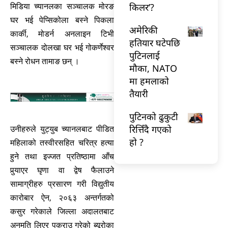
किलर’?
मिडिया च्यानलका सञ्चालक मोरङ
घर भई पेप्सिकोला बस्ने पिकला
अमेरिकी
कार्की, मोडर्न अनलाइन टिभी
हतियार घटेपछि
सञ्चालक दोलखा घर भई गोकर्णेश्वर
पुटिनलाई
बस्ने रोधन तामाङ छन् ।
मौका, NATO
मा हमलाको
तैयारी
पुटिनको ढुकुटी
रित्तिँदै गएको
उनीहरुले युट्युब च्यानलबाट पीडित
हो ?
महिलाको तस्वीरसहित चरित्र हत्या
हुने तथा इज्जत प्रतिष्ठामा आँच
पुर्‍याएर घृणा वा द्वेष फैलाउने
सामाग्रीहरु प्रसारण गरी विद्युतीय
कारोबार ऐन, २०६३ अन्तर्गतको
कसुर गरेकाले जिल्ला अदालतबाट
अनुमति लिएर पक्राउ गरेको ब्यूरोका