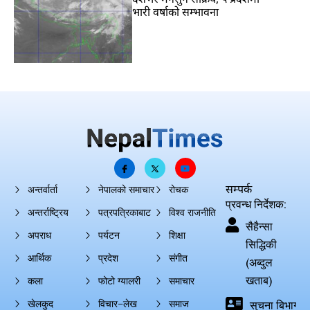
भारी वर्षाको सम्भावना
सम्पर्क
अन्तर्वार्ता
नेपालको समाचार
रोचक
प्रवन्ध निर्देशक:
अन्तर्राष्ट्रिय
पत्रपत्रिकाबाट
विश्व राजनीति
सैहैन्सा
अपराध
पर्यटन
शिक्षा
सिद्धिकी
आर्थिक
प्रदेश
संगीत
(अब्दुल
खताब)
कला
फोटो ग्यालरी
समाचार
खेलकुद
विचार–लेख
समाज
सुचना बिभाग दर्