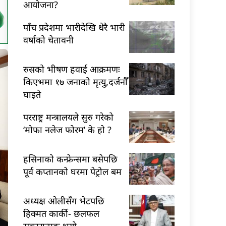
आयोजना?
पाँच प्रदेशमा भारीदेखि धेरै भारी
वर्षाको चेतावनी
रुसको भीषण हवाई आक्रमणः
किएभमा १७ जनाको मृत्यु,दर्जनौँ
घाइते
परराष्ट्र मन्त्रालयले सुरु गरेको
‘मोफा नलेज फोरम’ के हो ?
हसिनाको कन्फ्रेन्समा बसेपछि
पूर्व कप्तानको घरमा पेट्रोल बम
अध्यक्ष ओलीसँग भेटपछि
हिक्मत कार्की- छलफल
सकारात्मक भयो