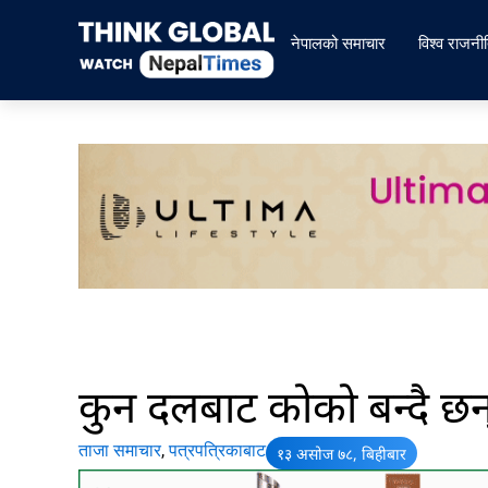
Skip
to
नेपालको समाचार
विश्व राजनी
content
कुन दलबाट कोको बन्दै छन् म
ताजा समाचार
,
पत्रपत्रिकाबाट
१३ असोज ७८, बिहीबार