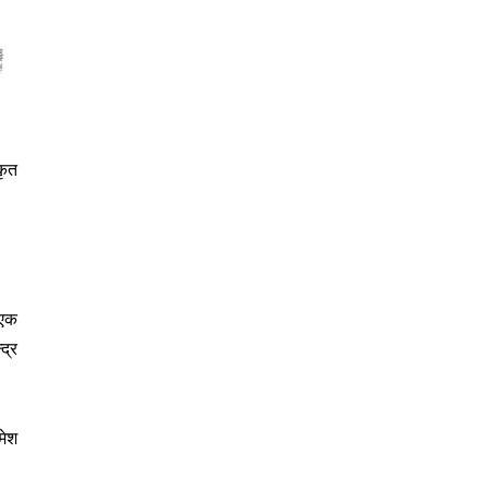
कृत
 एक
द्र
मेश