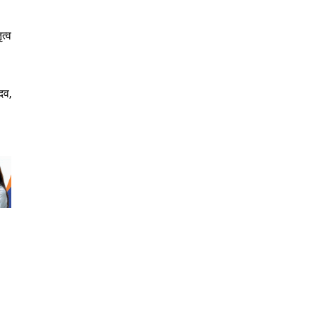
त्व
दव,