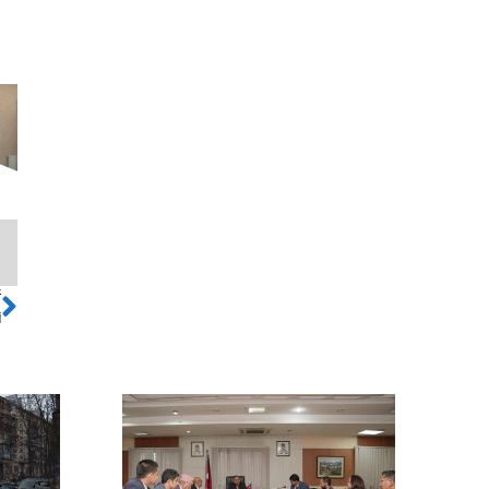
ो
Next
ँ