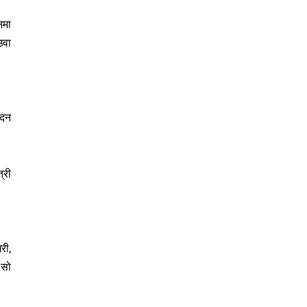
नमा
उवा
ुदन
्री
री,
 सो