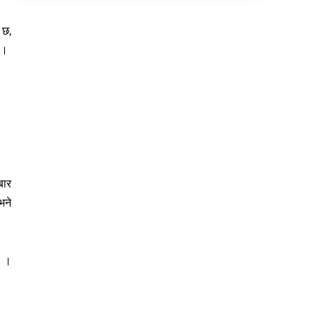
 छ,
 ।
बार
भने
छ ।