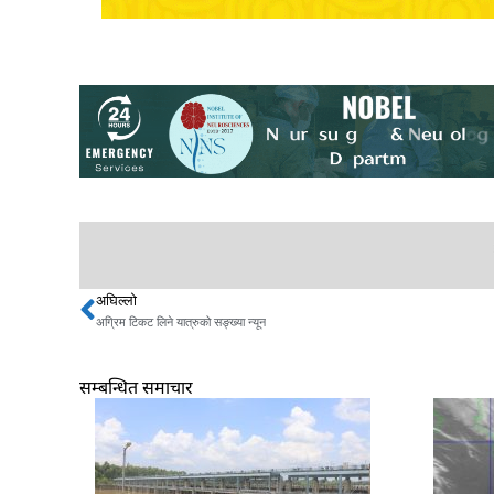
अघिल्लो
Prev
अग्रिम टिकट लिने यात्रुको सङ्ख्या न्यून
सम्बन्धित समाचार