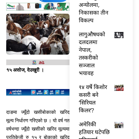
अन्योलमा,
निकासका तीन
विकल्प
लागुऔषधको
दलदलमा
नेपाल,
तस्करीको
सञ्जाल
१५ असोज, देउखुरी ।
भयावह
१४ वर्षे किशोर
कसरी बने
‘सिरियल
किलर’?
दाङमा ज्यूँदो खसीबोकाको खरिद
मूल्य निर्धारण गरिएको छ । यो वर्ष गत
अमेरिकी
वर्षभन्दा ज्यूँदो खसीको खरिद मूल्यमा
हतियार घटेपछि
प्रतिकेजी रु १५ र बोकाको खरिद