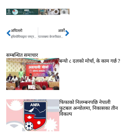
अघिल्लो
अर्को
Prev
Next
इथियोपियाद्वारा राष्ट्रसङ्घका सात कर्मचारी देश निकाला
पञ्जाबमा केजरीवालको प्रतिवद्धता- आम आदमीले जिते स्वास्थ्य सेवा निःशुल्क
सम्बन्धित समाचार
बन्यो ८ दलको मोर्चा, के काम गर्छ ?
फिफाको निलम्बनपछि नेपाली
फुटबल अन्योलमा, निकासका तीन
विकल्प