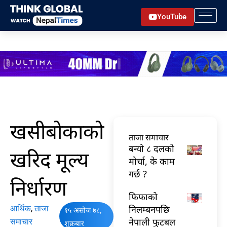
Skip
YouTube
to
content
खसीबोकाको
ताजा समाचार
बन्यो ८ दलको
खरिद मूल्य
मोर्चा, के काम
गर्छ ?
निर्धारण
फिफाको
निलम्बनपछि
आर्थिक
,
ताजा
१५ असोज ७८,
नेपाली फुटबल
समाचार
शुक्रबार