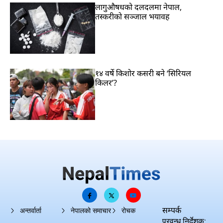
लागुऔषधको दलदलमा नेपाल,
तस्करीको सञ्जाल भयावह
१४ वर्षे किशोर कसरी बने ‘सिरियल
किलर’?
सम्पर्क
अन्तर्वार्ता
नेपालको समाचार
रोचक
प्रवन्ध निर्देशक: