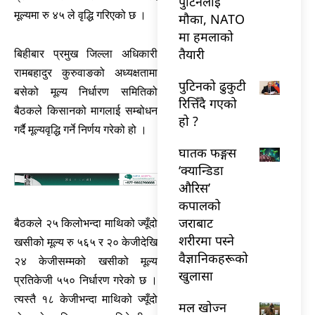
पुटिनलाई
मूल्यमा रु ४५ ले वृद्धि गरिएको छ ।
मौका, NATO
मा हमलाको
तैयारी
बिहीबार प्रमुख जिल्ला अधिकारी
रामबहादुर कुरुवाङको अध्यक्षतामा
पुटिनको ढुकुटी
बसेको मूल्य निर्धारण समितिको
रित्तिँदै गएको
बैठकले किसानको मागलाई सम्बोधन
हो ?
गर्दै मूल्यवृद्धि गर्ने निर्णय गरेको हो ।
घातक फङ्गस
‘क्यान्डिडा
औरिस’
कपालको
जराबाट
बैठकले २५ किलोभन्दा माथिको ज्यूँदो
शरीरमा पस्ने
खसीको मूल्य रु ५६५ र २० केजीदेखि
वैज्ञानिकहरूको
२४ केजीसम्मको खसीको मूल्य
खुलासा
प्रतिकेजी ५५० निर्धारण गरेको छ ।
त्यस्तै १८ केजीभन्दा माथिको ज्यूँदो
मल खोज्न