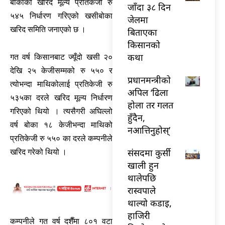
बोकाको खरिद मूल्य प्रतिकेजी रु
जाँदा ३८ दिन
५४५ निर्धारण गरिएको खसीबोका
जेलमा
खरिद समिति जनाएको छ ।
बिताएका
किसानको
कथा
गत वर्ष किसानबाट ज्यूँदो खसी २०
देखि २५ केजीसम्मको रु ५५० र
प्रधानमन्त्रीको
त्योभन्दा माथिकोलाई प्रतिकेजी रु
अपिल ‘ढिला
५३५का दरले खरिद मूल्य निर्धारण
होला तर गलत
गरिएको थियो । त्यसैगरी अघिल्लो
हुँदैन,
वर्ष बोका १८ केजीभन्दा माथिको
नआत्तिनुहोस्’
प्रतिकेजी रु ५५० का दरले कम्पनीले
संसदमा कुर्सी
खरिद गरेको थियो ।
खाली हुन
थालेपछि
रास्वपाले
थाल्यो कडाइ,
हाजिरी
कम्पनीले गत वर्ष दशैँमा ८०१ वटा