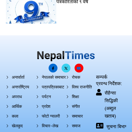
पत्रकारिताको ९ वर्ष
सम्पर्क
अन्तर्वार्ता
नेपालको समाचार
रोचक
प्रवन्ध निर्देशक:
अन्तर्राष्ट्रिय
पत्रपत्रिकाबाट
विश्व राजनीति
सैहैन्सा
अपराध
पर्यटन
शिक्षा
सिद्धिकी
आर्थिक
प्रदेश
संगीत
(अब्दुल
खताब)
कला
फोटो ग्यालरी
समाचार
खेलकुद
विचार–लेख
समाज
सुचना बिभाग दर्