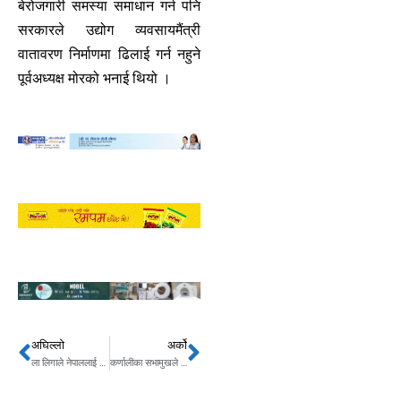
बेरोजगारी समस्या समाधान गर्न पनि
सरकारले उद्योग व्यवसायमैंत्री
वातावरण निर्माणमा ढिलाई गर्न नहुने
पूर्वअध्यक्ष मोरको भनाई थियो ।
अघिल्लो
अर्को
Prev
Next
ला लिगाले नेपाललाई दियो साफको शुभकामना
कर्णालीका सभामुखले पनि एमालेकाे विधान महाधिवेशनमा भाग लिए