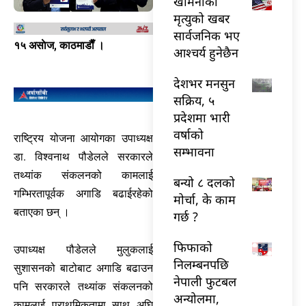
खामेनीको
मृत्युको खबर
सार्वजनिक भए
१५ असाेज, काठमाडाैँ ।
आश्चर्य हुनेछैन
देशभर मनसुन
सक्रिय, ५
प्रदेशमा भारी
वर्षाको
राष्ट्रिय योजना आयोगका उपाध्यक्ष
सम्भावना
डा. विश्वनाथ पौडेलले सरकारले
तथ्यांक संकलनको कामलाई
बन्यो ८ दलको
गम्भिरतापूर्वक अगाडि बढाईरहेको
मोर्चा, के काम
बताएका छन् ।
गर्छ ?
फिफाको
उपाध्यक्ष पौडेलले मुलुकलाई
निलम्बनपछि
सुशासनको बाटोबाट अगाडि बढाउन
नेपाली फुटबल
पनि सरकारले तथ्यांक संकलनको
अन्योलमा,
कामलाई प्राथमिकतामा साथ अघि