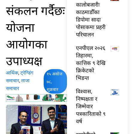
कालोबजारीः
संकलन गर्दैछः
काठमाडौँका
डिपोमा सादा
योजना
पोसाकमा प्रहरी
परिचालन
आयोगका
एनपीएल २०२६
तिहारमा,
उपाध्यक्ष
कात्तिक ९ देखि
क्रिकेटको
आर्थिक
,
ट्रेन्डिंग
१५ असोज
भिडन्त
समाचार
,
ताजा
७८,
समाचार
शुक्रबार
विश्वास,
निष्पक्षता र
जिम्मेवार
पत्रकारिताको ९
वर्ष