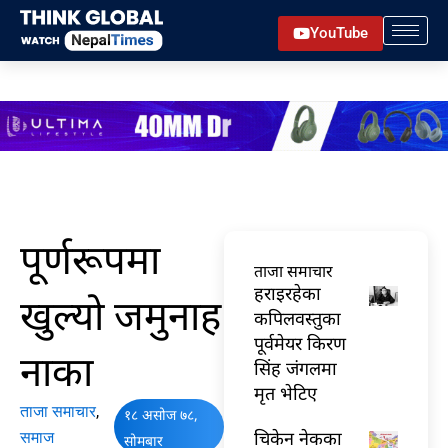
Skip
YouTube
to
content
पूर्णरूपमा
ताजा समाचार
हराइरहेका
खुल्यो जमुनाह
कपिलवस्तुका
पूर्वमेयर किरण
नाका
सिंह जंगलमा
मृत भेटिए
ताजा समाचार
,
१८ असोज ७८,
चिकेन नेकका
समाज
सोमबार