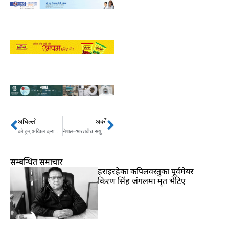
अघिल्लो
अर्को
Prev
Next
को हुन् अखिल क्रान्तिकारीको पहिलो महिला अध्यक्ष बनेकी पञ्चा सिंह
नेपाल–भारतबीच संयुक्त सैनिक अभ्यास सम्पन्न
सम्बन्धित समाचार
हराइरहेका कपिलवस्तुका पूर्वमेयर
किरण सिंह जंगलमा मृत भेटिए