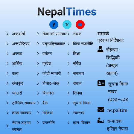
सम्पर्क
अन्तर्वार्ता
नेपालको समाचार
रोचक
प्रवन्ध निर्देशक:
अन्तर्राष्ट्रिय
पत्रपत्रिकाबाट
विश्व राजनीति
सैहैन्सा
अपराध
पर्यटन
शिक्षा
सिद्धिकी
आर्थिक
प्रदेश
संगीत
(अब्दुल
खताब)
कला
फोटो ग्यालरी
समाचार
खेलकुद
विचार–लेख
समाज
सुचना बिभाग दर्
नम्बर
ग्यालरी
बिजनेस
सिनेमा
(७२७-०७४-०
ट्रेन्डिंग समाचार
बैंक
सूचना विभाग
nepaltimes
ताजा समाचार
भिडियो
स्वास्थ्य
सम्पादक:
नेपाल टाइम्स
राजनीति
ज्ञान–विज्ञान
हरिहर नेपाल
स्पेशल