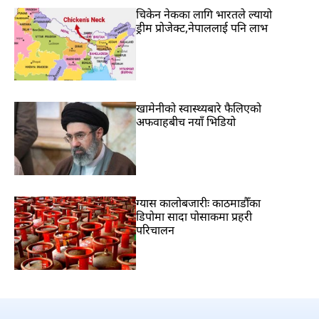
चिकेन नेकका लागि भारतले ल्यायो
ड्रीम प्रोजेक्ट,नेपाललाई पनि लाभ
खामेनीको स्वास्थ्यबारे फैलिएको
अफवाहबीच नयाँ भिडियो
ग्यास कालोबजारीः काठमाडौँका
डिपोमा सादा पोसाकमा प्रहरी
परिचालन