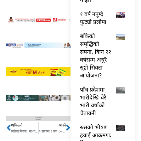
१ वर्ष नपुग्दै
फुट्यो प्रलोपा
बाँकेको
समृद्धिको
सपना, किन २२
वर्षसम्म अधुरै
रह्यो सिक्टा
आयोजना?
पाँच प्रदेशमा
भारीदेखि धेरै
भारी वर्षाको
चेतावनी
अघिल्लो
अर्को
Prev
Next
रुसको भीषण
ललिता निवास : माधव नेपाल र बाबुराम भट्टराईविरुद्धको मुद्दा प्रधानन्यायाधीशको इजलासमा
२ सातामा २ सय ८० प्रतिशतसम्म बढ्यो तरकारीको मूल्य
हवाई आक्रमणः