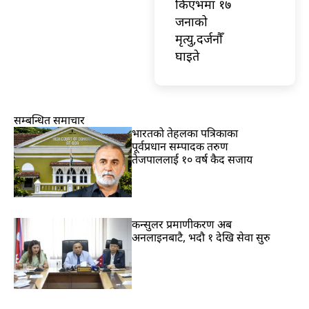
किएभमा १७
जनाको
मृत्यु,दर्जनौँ
घाइते
सम्बन्धित समाचार
भारतकाे तेहलका पत्रिकाका
पूर्वप्रधान सम्पादक तरुण
तेजपाललाई १० वर्ष कैद सजाय
कन्सुलर प्रमाणीकरण अब
अनलाइनबाटै, भदौ १ देखि सेवा सुरु