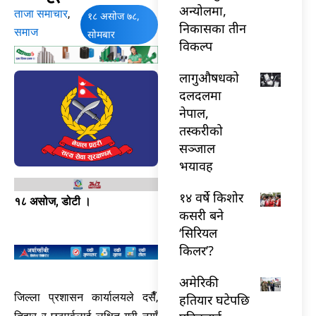
अन्योलमा,
ताजा समाचार
,
१८ असोज ७८,
निकासका तीन
समाज
सोमबार
विकल्प
लागुऔषधको
दलदलमा
नेपाल,
तस्करीको
सञ्जाल
भयावह
१४ वर्षे किशोर
१८ असोज, डोटी ।
कसरी बने
‘सिरियल
किलर’?
अमेरिकी
जिल्ला प्रशासन कार्यालयले दसैँ,
हतियार घटेपछि