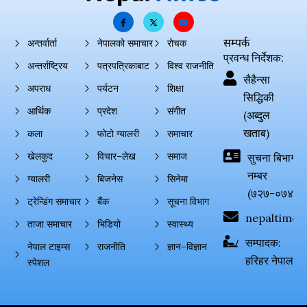
सम्पर्क
अन्तर्वार्ता
नेपालको समाचार
रोचक
प्रवन्ध निर्देशक:
अन्तर्राष्ट्रिय
पत्रपत्रिकाबाट
विश्व राजनीति
सैहैन्सा
अपराध
पर्यटन
शिक्षा
सिद्धिकी
आर्थिक
प्रदेश
संगीत
(अब्दुल
खताब)
कला
फोटो ग्यालरी
समाचार
खेलकुद
विचार–लेख
समाज
सुचना बिभाग दर्
नम्बर
ग्यालरी
बिजनेस
सिनेमा
(७२७-०७४-०
ट्रेन्डिंग समाचार
बैंक
सूचना विभाग
nepaltimes
ताजा समाचार
भिडियो
स्वास्थ्य
सम्पादक:
नेपाल टाइम्स
राजनीति
ज्ञान–विज्ञान
हरिहर नेपाल
स्पेशल