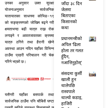
जाँदा ३८ दिन
उनका अनुसार उक्त सुरक्षा
जेलमा
योजनाअनुसार सार्वजनिक
बिताएका
यातायातका साधनमा कोभिड–१९
किसानको
को सङ्क्रमणको जोखिम बढ्ने गरी
कथा
क्षमताभन्दा बढी यात्रु राख्न रोक
लगाइने र आवतजावतका क्रममा
प्रधानमन्त्रीको
यात्रु ठगिने तथा हैरानी खेप्ने
अपिल ‘ढिला
अवस्था आउन नदिन यहाँका विभिन्न
होला तर गलत
ठाउँमा प्रहरी परिचालन गरी चेक
हुँदैन,
गरिने भएको छ।
नआत्तिनुहोस्’
संसदमा कुर्सी
खाली हुन
थालेपछि
रास्वपाले
यसैगरी यहाँका बसपार्क तथा
थाल्यो कडाइ,
सार्वजनिक ठाउँमा पनि चौबिसै घण्टा
हाजिरी
प्रहरी खटिने व्यवस्था मिलाइएको छ