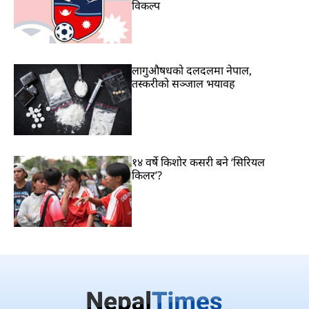
विकल्प
लागुऔषधको दलदलमा नेपाल,
तस्करीको सञ्जाल भयावह
१४ वर्षे किशोर कसरी बने ‘सिरियल
किलर’?