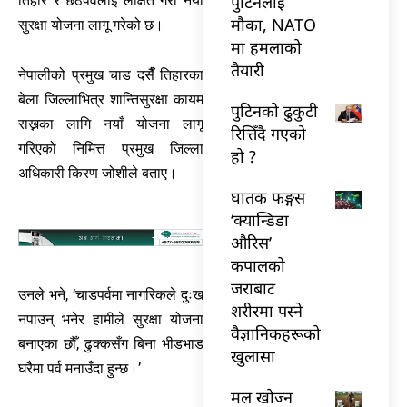
पुटिनलाई
तिहार र छठपर्वलाई लक्षित गरी नयाँ
मौका, NATO
सुरक्षा योजना लागू गरेको छ।
मा हमलाको
तैयारी
नेपालीको प्रमुख चाड दसैँ तिहारका
बेला जिल्लाभित्र शान्तिसुरक्षा कायम
पुटिनको ढुकुटी
राख्नका लागि नयाँ योजना लागू
रित्तिँदै गएको
गरिएको निमित्त प्रमुख जिल्ला
हो ?
अधिकारी किरण जोशीले बताए।
घातक फङ्गस
‘क्यान्डिडा
औरिस’
कपालको
जराबाट
उनले भने, ‘चाडपर्वमा नागरिकले दुःख
शरीरमा पस्ने
नपाउन् भनेर हामीले सुरक्षा योजना
वैज्ञानिकहरूको
बनाएका छौँ, ढुक्कसँग बिना भीडभाड
खुलासा
घरैमा पर्व मनाउँदा हुन्छ।’
मल खोज्न