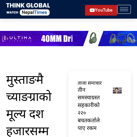
Skip
YouTube
to
content
मुस्ताङमै
ताजा समाचार
तीन
च्याङग्राको
समस्याग्रस्त
सहकारीको
मूल्‍य दश
२२०
बचतकर्ताले
हजारसम्‍म
पाए रकम