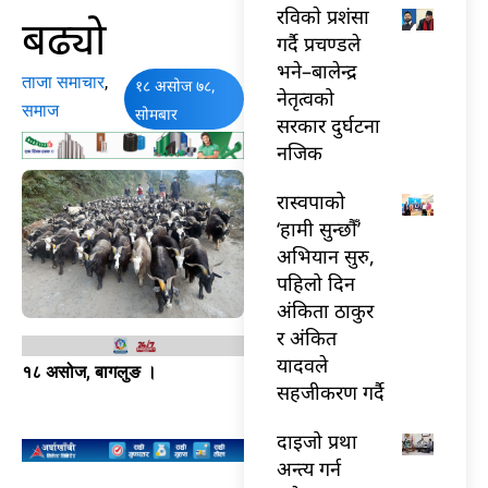
रविकाे प्रशंसा
बढ्यो
गर्दै प्रचण्डले
भने–बालेन्द्र
ताजा समाचार
,
१८ असोज ७८,
नेतृत्वको
समाज
सोमबार
सरकार दुर्घटना
नजिक
रास्वपाको
‘हामी सुन्छौँ’
अभियान सुरु,
पहिलो दिन
अंकिता ठाकुर
र अंकित
यादवले
१८ असोज, बागलुङ ।
सहजीकरण गर्दै
दाइजो प्रथा
अन्त्य गर्न