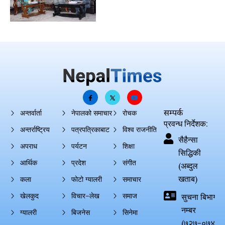
सम्पर्क
अन्तर्वार्ता
नेपालको समाचार
रोचक
प्रवन्ध निर्देशक:
अन्तर्राष्ट्रिय
पत्रपत्रिकाबाट
विश्व राजनीति
सैहैन्सा
अपराध
पर्यटन
शिक्षा
सिद्धिकी
आर्थिक
प्रदेश
संगीत
(अब्दुल
खताब)
कला
फोटो ग्यालरी
समाचार
खेलकुद
विचार–लेख
समाज
सुचना बिभाग दर्
नम्बर
ग्यालरी
बिजनेस
सिनेमा
(७२७-०७४-०