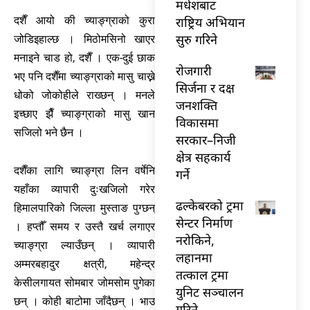
मधेशबाट
राष्ट्रिय अभियान
दशैँ आयो की च्याङ्ग्राको कुरा
सुरु गरिने
जोडिइहाल्छ । मिठोमसिनो खाएर
मनाइने चाड हो, दशैँ । एक-दुई छाक
राेजगारी
भए पनि दशैँमा च्याङ्ग्राको मासु चाख्ने
सिर्जना र दक्ष
धोको जोकोहीले राख्छन् । मनले
जनशक्ति
इच्छाए झैँ च्याङ्ग्राको मासु खान
विकासमा
सजिलो भने छैन ।
सरकार–निजी
क्षेत्र सहकार्य
दशैँका लागि च्याङ्ग्रा लिन वर्षेनि
गर्ने
यहाँका व्यापारी दुःखजिलो गरेर
ढल्केबरको ट्रमा
हिमालपारिको जिल्ला मुस्ताङ पुग्छन्
सेन्टर निर्माण
। हप्तौँ समय र उस्तै खर्च लगाएर
नरोकिने,
च्याङ्ग्रा ल्याउँछन् । व्यापारी
लहानमा
अम्मरबहादुर क्षत्री, महेन्द्र
तत्काल ट्रमा
केसीलगायत सोमबार जोमसोम पुगेका
युनिट सञ्चालन
छन् । कोही बाटोमा जाँदैछन् । भाउ
गरिने