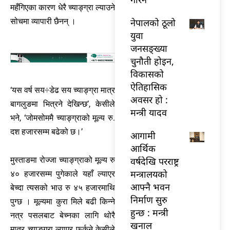
महँगिएका कारण धेरै च्याङ्ग्रा ल्याउने
नेपालको ठूलो
सोचमा व्यापारी छैनन् ।
युवा
जनसङ्ख्या
चुनौती होइन,
विकासको
ऐतिहासिक
‘यस वर्ष सय÷डेढ सय च्याङ्ग्रा मात्र
अवसर हो :
बागलुङमा भित्रने देखिन्छ’, केसीले
मन्त्री यादव
भने, ‘जोमसोममै च्याङ्ग्राको मूल्य रु.
दश हजारसम्म बढेको छ।’
आगामी
आर्थिक
वर्षदेखि परराष्ट्र
मुस्ताङमा रोज्जा च्याङ्ग्राको मूल्य रु
मन्त्रालयको
४० हजारसम्म पुगेकाले यहाँ ल्याएर
आफ्नै भवन
बेच्दा त्यसको भाउ रु ४५ हजारमाथि
निर्माण सुरु
पुग्छ । मूल्यमा कुरा मिले बढी किन्ने
हुन्छ : मन्त्री
नत्र पसलबाट बेच्नका लागि थोरै
खनाल
मात्र च्याङ्ग्रा ल्याएर फर्कने केसीले