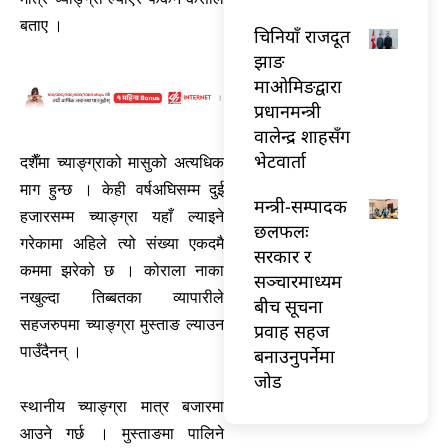
बताए ।
चिनियाँ राजदूत
झाङ
माओमिङद्वारा
प्रधानमन्त्री
वालेन्द्र शाहसँग
भेटवार्ता
दशैँमा च्याङ्ग्राको मासुको अत्यधिक
माग हुन्छ । केही वर्षअघिसम्म दुई
मन्त्री-सम्पादक
हजारसम्म च्याङ्ग्रा यहाँ ल्याइने
छलफलः
गरेकामा अहिले त्यो संख्या एकदमै
सरकार र
कममा झरेको छ । कोराला नाका
सञ्चारमाध्यम
नखुल्दा तिब्बतका व्यापारीले
बीच सूचना
सहजरुपमा च्याङ्ग्रा मुस्ताङ ल्याउन
प्रवाह सहज
पाउँदैनन् ।
बनाउनुपर्नेमा
जोड
स्थानीय च्याङ्ग्रा मात्र बजारमा
आउने गर्छ । मुस्ताङमा पालिने