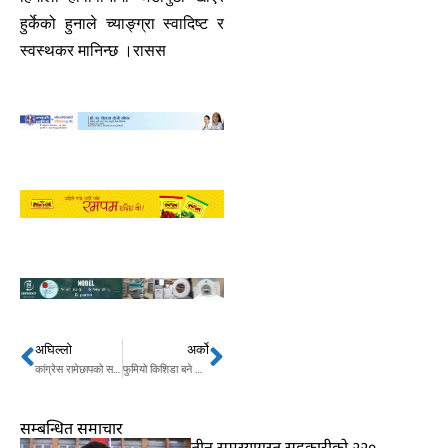
हुर्केको हुनाले च्याङ्ग्रा स्वादिष्ट र
स्वस्थकर मानिन्छ ।रासस
अघिल्लो
अर्को
Prev
Next
कांग्रेस रामेछापको सभापतिमा कान्छाराम तामाङ निर्वाचित
फुमियो किशिडा बने जापानको प्रधानमन्त्री
सम्बन्धित समाचार
तीन समस्याग्रस्त सहकारीको २२०