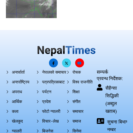
सम्पर्क
अन्तर्वार्ता
नेपालको समाचार
रोचक
प्रवन्ध निर्देशक:
अन्तर्राष्ट्रिय
पत्रपत्रिकाबाट
विश्व राजनीति
सैहैन्सा
अपराध
पर्यटन
शिक्षा
सिद्धिकी
आर्थिक
प्रदेश
संगीत
(अब्दुल
खताब)
कला
फोटो ग्यालरी
समाचार
खेलकुद
विचार–लेख
समाज
सुचना बिभाग दर्
नम्बर
ग्यालरी
बिजनेस
सिनेमा