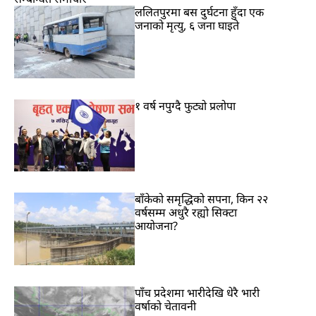
ललितपुरमा बस दुर्घटना हुँदा एक
जनाको मृत्यु, ६ जना घाइते
१ वर्ष नपुग्दै फुट्यो प्रलोपा
बाँकेको समृद्धिको सपना, किन २२
वर्षसम्म अधुरै रह्यो सिक्टा
आयोजना?
पाँच प्रदेशमा भारीदेखि धेरै भारी
वर्षाको चेतावनी