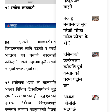
मृत्यु,दर्जनौँ
घाइते
१८ असाेज, काठमाडौं ।
परराष्ट्र
मन्त्रालयले सुरु
गरेको ‘मोफा
नलेज फोरम’ के
बुद्ध एयरले काठमाडौंबाट
हो ?
विराटनगरका लागि उडेको र त्यहाँ
हसिनाको
अवतरण गर्न नसकी काठमाडौं
कन्फ्रेन्समा
फर्किएको आफ्नो जहाजमा कुनै खराबी
बसेपछि पूर्व
नभएको प्रष्ट्याएको छ।
कप्तानको
घरमा पेट्रोल
११ असोजमा भएकाे साे घटनापछि
बम
आएका विभिन्न टिकाटिप्पणीबारे बुद्ध
अध्यक्ष
एयरले स्पष्ट पारेको हो। बुद्ध एयरका
ओलीसँग
प्रबन्ध निर्देशक विरेन्द्रबहादुर
भेटपछि
बस्नेतले सोमबार यात्रुहरुको हितमा