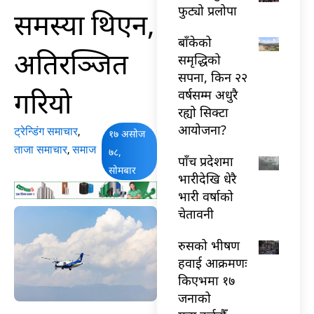
फुट्यो प्रलोपा
समस्या थिएन,
बाँकेको
अतिरञ्‍जित
समृद्धिको
सपना, किन २२
गरियो
वर्षसम्म अधुरै
रह्यो सिक्टा
आयोजना?
ट्रेन्डिंग समाचार
,
१७ असोज
ताजा समाचार
,
समाज
७८,
पाँच प्रदेशमा
सोमबार
भारीदेखि धेरै
भारी वर्षाको
चेतावनी
रुसको भीषण
हवाई आक्रमणः
किएभमा १७
जनाको