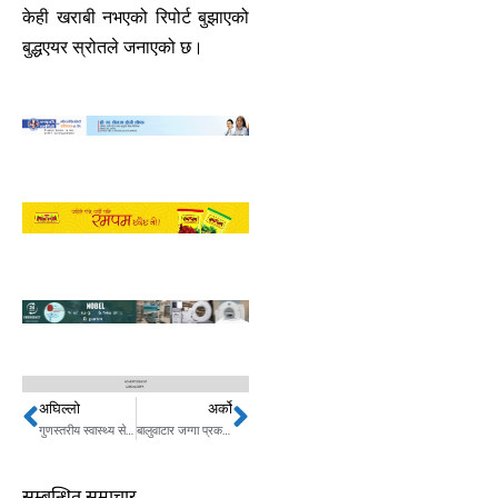
केही खराबी नभएको रिपोर्ट बुझाएको
बुद्धएयर स्रोतले जनाएको छ।
अघिल्लो
अर्को
Prev
Next
गुणस्तरीय स्वास्थ्य सेवामा आम नागरिकको सहज पहुँच अपरिहार्य: राष्ट्रपति भण्डारी
बालुवाटार जग्गा प्रकरण : माधव र बाबुरामविरुद्धको मुद्दाको फैसला कात्तिक १५ गते
सम्बन्धित समाचार