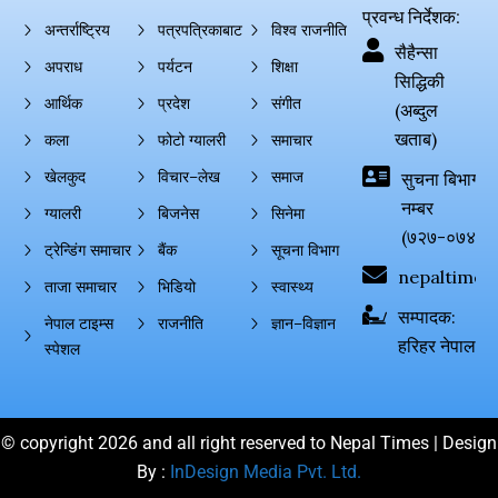
प्रवन्ध निर्देशक:
अन्तर्राष्ट्रिय
पत्रपत्रिकाबाट
विश्व राजनीति
सैहैन्सा
अपराध
पर्यटन
शिक्षा
सिद्धिकी
आर्थिक
प्रदेश
संगीत
(अब्दुल
खताब)
कला
फोटो ग्यालरी
समाचार
खेलकुद
विचार–लेख
समाज
सुचना बिभाग दर्
नम्बर
ग्यालरी
बिजनेस
सिनेमा
(७२७-०७४-०
ट्रेन्डिंग समाचार
बैंक
सूचना विभाग
nepaltimes
ताजा समाचार
भिडियो
स्वास्थ्य
सम्पादक:
नेपाल टाइम्स
राजनीति
ज्ञान–विज्ञान
हरिहर नेपाल
स्पेशल
© copyright 2026 and all right reserved to Nepal Times | Design
By :
InDesign Media Pvt. Ltd.