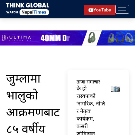
Skip
YouTube
to
content
जुम्लामा
ताजा समाचार
के हो
भालुको
रास्वपाको
‘नागरिक, नीति
आक्रमणबाट
र नेतृत्व’
कार्यक्रम,
८५ वर्षीय
कसरी
जोडिन्छन्