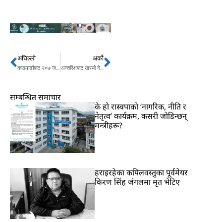
अघिल्लो
अर्को
Prev
Next
काठमाडौंबाट २०७ जना पाकेटमार पक्राउ, ४६ जना जेल चलान
अन्तरिक्षबाट खस्‍यो नेपालको पहिलो स्याटेलाइट
सम्बन्धित समाचार
के हो रास्वपाको ‘नागरिक, नीति र
नेतृत्व’ कार्यक्रम, कसरी जोडिन्छन्
मन्त्रीहरू?
हराइरहेका कपिलवस्तुका पूर्वमेयर
किरण सिंह जंगलमा मृत भेटिए