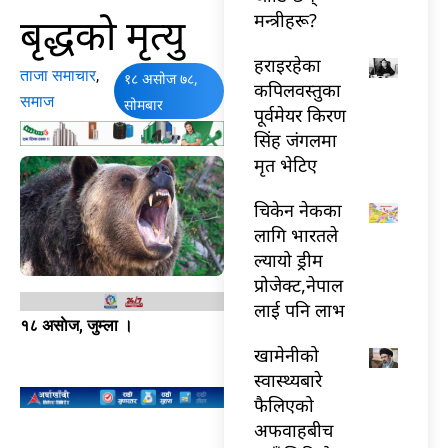
बृद्धको मृत्यु
मन्त्रीहरू?
हराइरहेका
ताजा समाचार
,
१८ असोज ७८,
कपिलवस्तुका
समाज
सोमबार
पूर्वमेयर किरण
सिंह जंगलमा
मृत भेटिए
चिकेन नेकका
लागि भारतले
ल्यायो ड्रीम
प्रोजेक्ट,नेपाल
लाई पनि लाभ
१८ असाेज, जुम्ला ।
खामेनीको
स्वास्थ्यबारे
फैलिएको
अफवाहबीच