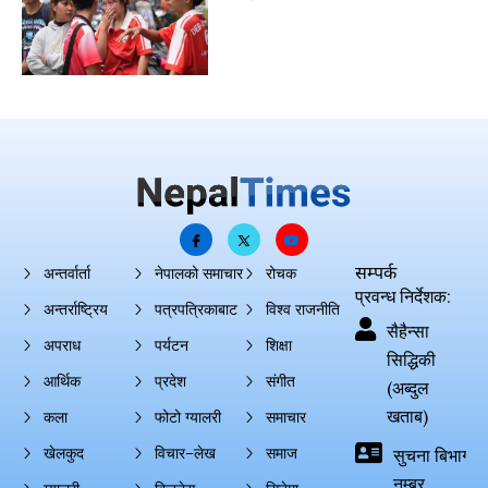
सम्पर्क
अन्तर्वार्ता
नेपालको समाचार
रोचक
प्रवन्ध निर्देशक:
अन्तर्राष्ट्रिय
पत्रपत्रिकाबाट
विश्व राजनीति
सैहैन्सा
अपराध
पर्यटन
शिक्षा
सिद्धिकी
आर्थिक
प्रदेश
संगीत
(अब्दुल
खताब)
कला
फोटो ग्यालरी
समाचार
खेलकुद
विचार–लेख
समाज
सुचना बिभाग दर्
नम्बर