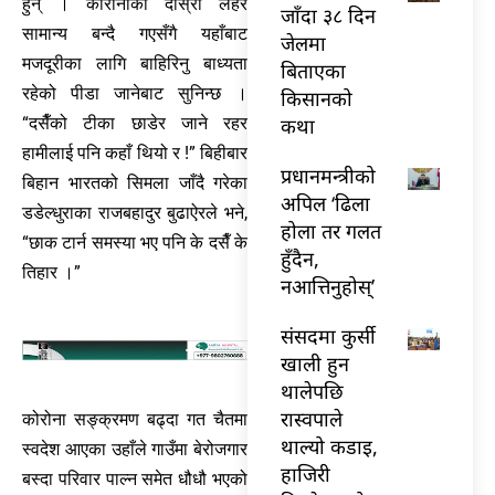
हुन् । कोरोनाको दोस्रो लहर
जाँदा ३८ दिन
सामान्य बन्दै गएसँगै यहाँबाट
जेलमा
मजदूरीका लागि बाहिरिनु बाध्यता
बिताएका
रहेको पीडा जानेबाट सुनिन्छ ।
किसानको
“दसैँको टीका छाडेर जाने रहर
कथा
हामीलाई पनि कहाँ थियो र !” बिहीबार
प्रधानमन्त्रीको
बिहान भारतको सिमला जाँदै गरेका
अपिल ‘ढिला
डडेल्धुराका राजबहादुर बुढाऐरले भने,
होला तर गलत
“छाक टार्न समस्या भए पनि के दसैँ के
हुँदैन,
तिहार ।”
नआत्तिनुहोस्’
संसदमा कुर्सी
खाली हुन
थालेपछि
रास्वपाले
कोरोना सङ्क्रमण बढ्दा गत चैतमा
थाल्यो कडाइ,
स्वदेश आएका उहाँले गाउँमा बेरोजगार
हाजिरी
बस्दा परिवार पाल्न समेत धौधौ भएको