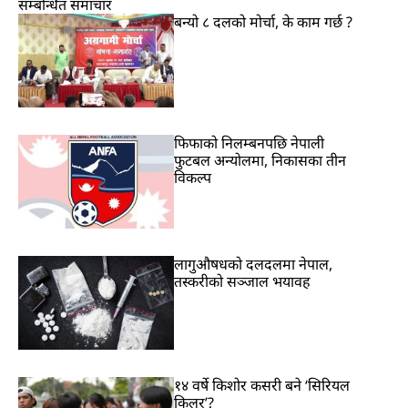
सम्बन्धित समाचार
बन्यो ८ दलको मोर्चा, के काम गर्छ ?
फिफाको निलम्बनपछि नेपाली
फुटबल अन्योलमा, निकासका तीन
विकल्प
लागुऔषधको दलदलमा नेपाल,
तस्करीको सञ्जाल भयावह
१४ वर्षे किशोर कसरी बने ‘सिरियल
किलर’?