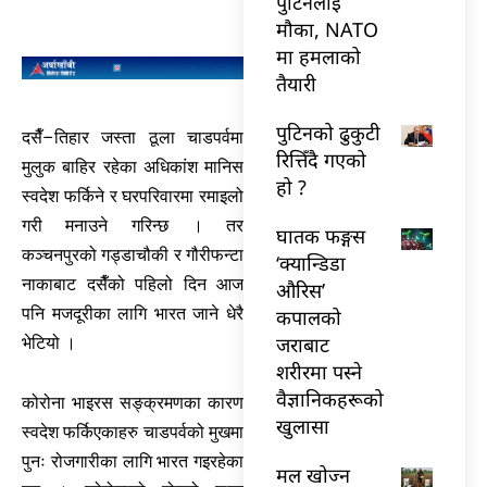
पुटिनलाई
मौका, NATO
मा हमलाको
तैयारी
पुटिनको ढुकुटी
दसैँ–तिहार जस्ता ठूला चाडपर्वमा
रित्तिँदै गएको
मुलुक बाहिर रहेका अधिकांश मानिस
हो ?
स्वदेश फर्किने र घरपरिवारमा रमाइलो
गरी मनाउने गरिन्छ । तर
घातक फङ्गस
कञ्चनपुरको गड्डाचौकी र गौरीफन्टा
‘क्यान्डिडा
नाकाबाट दसैँको पहिलो दिन आज
औरिस’
पनि मजदूरीका लागि भारत जाने धेरै
कपालको
जराबाट
भेटियो ।
शरीरमा पस्ने
वैज्ञानिकहरूको
कोरोना भाइरस सङ्क्रमणका कारण
खुलासा
स्वदेश फर्किएकाहरु चाडपर्वको मुखमा
पुनः रोजगारीका लागि भारत गइरहेका
मल खोज्न