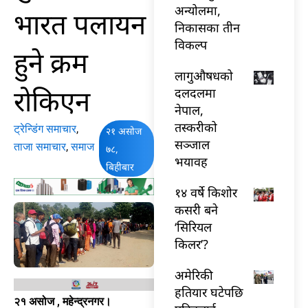
अन्योलमा,
भारत पलायन
निकासका तीन
विकल्प
हुने क्रम
लागुऔषधको
रोकिएन
दलदलमा
नेपाल,
तस्करीको
ट्रेन्डिंग समाचार
,
२१ असोज
सञ्जाल
ताजा समाचार
,
समाज
७८,
भयावह
बिहीबार
१४ वर्षे किशोर
कसरी बने
‘सिरियल
किलर’?
अमेरिकी
हतियार घटेपछि
२१ असोज , महेन्द्रनगर।