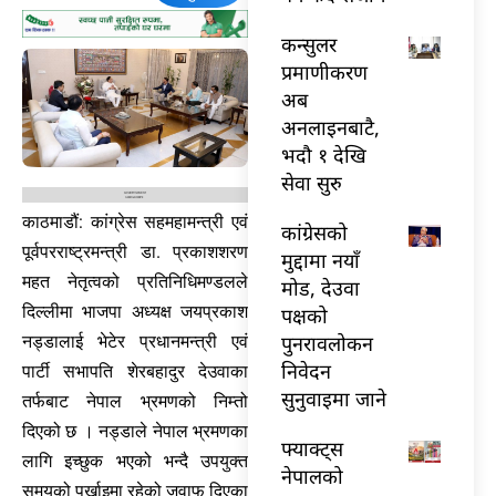
कन्सुलर
प्रमाणीकरण
अब
अनलाइनबाटै,
भदौ १ देखि
सेवा सुरु
काठमाडौं: कांग्रेस सहमहामन्त्री एवं
कांग्रेसको
पूर्वपरराष्ट्रमन्त्री डा. प्रकाशशरण
मुद्दामा नयाँ
महत नेतृत्वको प्रतिनिधिमण्डलले
मोड, देउवा
दिल्लीमा भाजपा अध्यक्ष जयप्रकाश
पक्षको
पुनरावलोकन
नड्डालाई भेटेर प्रधानमन्त्री एवं
निवेदन
पार्टी सभापति शेरबहादुर देउवाका
सुनुवाइमा जाने
तर्फबाट नेपाल भ्रमणको निम्तो
दिएको छ । नड्डाले नेपाल भ्रमणका
फ्याक्ट्स
लागि इच्छुक भएको भन्दै उपयुक्त
नेपालको
समयको पर्खाइमा रहेको जवाफ दिएका