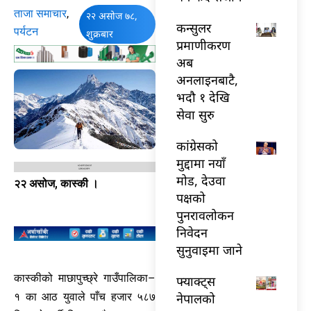
ताजा समाचार
,
२२ असोज ७८,
कन्सुलर
पर्यटन
शुक्रबार
प्रमाणीकरण
अब
अनलाइनबाटै,
भदौ १ देखि
सेवा सुरु
कांग्रेसको
मुद्दामा नयाँ
मोड, देउवा
२२ असोज, कास्की ।
पक्षको
पुनरावलोकन
निवेदन
सुनुवाइमा जाने
कास्कीको माछापुच्छ्रे गाउँपालिका–
फ्याक्ट्स
नेपालको
१ का आठ युवाले पाँच हजार ५८७