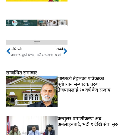
अघिल्लो
अर्को
Prev
Next
जयनगर–कुर्था खण्डमा यात्रुवाहक रेलसेवा सुरु गर्न नेपाल-भारतबीच सम्झौता
भेरी अस्पतालमा ४ कोरोना संक्रमितको मृत्यु
सम्बन्धित समाचार
भारतकाे तेहलका पत्रिकाका
पूर्वप्रधान सम्पादक तरुण
तेजपाललाई १० वर्ष कैद सजाय
कन्सुलर प्रमाणीकरण अब
अनलाइनबाटै, भदौ १ देखि सेवा सुरु