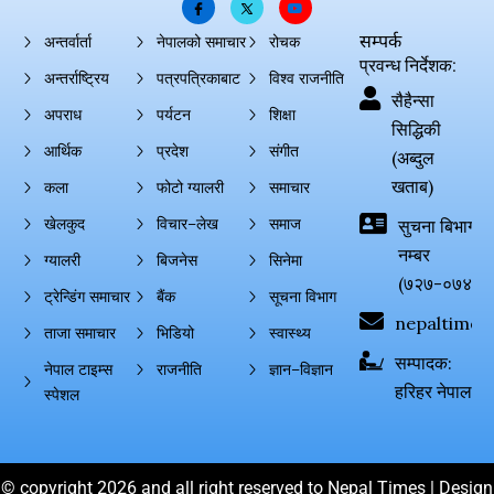
सम्पर्क
अन्तर्वार्ता
नेपालको समाचार
रोचक
प्रवन्ध निर्देशक:
अन्तर्राष्ट्रिय
पत्रपत्रिकाबाट
विश्व राजनीति
सैहैन्सा
अपराध
पर्यटन
शिक्षा
सिद्धिकी
आर्थिक
प्रदेश
संगीत
(अब्दुल
खताब)
कला
फोटो ग्यालरी
समाचार
खेलकुद
विचार–लेख
समाज
सुचना बिभाग दर्
नम्बर
ग्यालरी
बिजनेस
सिनेमा
(७२७-०७४-०
ट्रेन्डिंग समाचार
बैंक
सूचना विभाग
nepaltimes
ताजा समाचार
भिडियो
स्वास्थ्य
सम्पादक:
नेपाल टाइम्स
राजनीति
ज्ञान–विज्ञान
हरिहर नेपाल
स्पेशल
© copyright 2026 and all right reserved to Nepal Times | Design