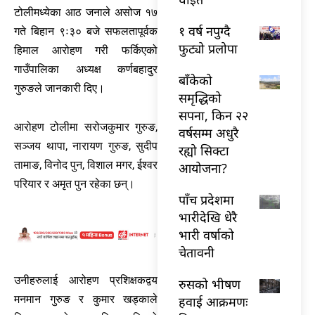
टोलीमध्येका आठ जनाले असोज १७
१ वर्ष नपुग्दै
गते बिहान ९ः३० बजे सफलतापूर्वक
फुट्यो प्रलोपा
हिमाल आरोहण गरी फर्किएको
गाउँपालिका अध्यक्ष कर्णबहादुर
बाँकेको
गुरुङले जानकारी दिए।
समृद्धिको
सपना, किन २२
आरोहण टोलीमा सरोजकुमार गुरुङ,
वर्षसम्म अधुरै
सञ्जय थापा, नारायण गुरुङ, सुदीप
रह्यो सिक्टा
तामाङ, विनोद पुन, विशाल मगर, ईश्वर
आयोजना?
परियार र अमृत पुन रहेका छन्।
पाँच प्रदेशमा
भारीदेखि धेरै
भारी वर्षाको
चेतावनी
उनीहरुलाई आरोहण प्रशिक्षकद्वय
रुसको भीषण
मनमान गुरुङ र कुमार खड्काले
हवाई आक्रमणः