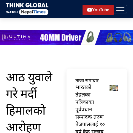
Skip
YouTube
to
content
आठ युवाले
ताजा समाचार
भारतकाे
गरे मर्दी
तेहलका
पत्रिकाका
हिमालको
पूर्वप्रधान
सम्पादक तरुण
आरोहण
तेजपाललाई १०
वर्ष कैद सजाय