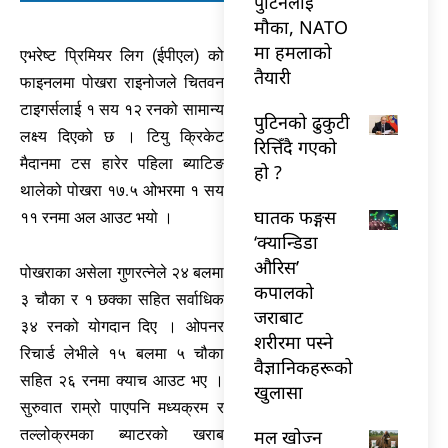
पुटिनलाई
मौका, NATO
मा हमलाको
एभरेष्ट प्रिमियर लिग (ईपीएल) को
तैयारी
फाइनलमा पोखरा राइनोजले चितवन
टाइगर्सलाई १ सय १२ रनको सामान्य
पुटिनको ढुकुटी
लक्ष्य दिएको छ । टियु क्रिकेट
रित्तिँदै गएको
मैदानमा टस हारेर पहिला ब्याटिङ
हो ?
थालेको पोखरा १७.५ ओभरमा १ सय
घातक फङ्गस
११ रनमा अल आउट भयो ।
‘क्यान्डिडा
औरिस’
पोखराका असेला गुणरत्नेले २४ बलमा
कपालको
३ चौका र १ छक्का सहित सर्वाधिक
जराबाट
३४ रनको योगदान दिए । ओपनर
शरीरमा पस्ने
रिचार्ड लेभीले १५ बलमा ५ चौका
वैज्ञानिकहरूको
सहित २६ रनमा क्याच आउट भए ।
खुलासा
सुरुवात राम्रो पाएपनि मध्यक्रम र
मल खोज्न
तल्लोक्रमका ब्याटरको खराब