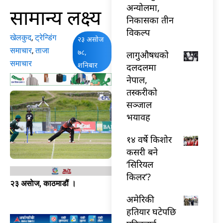
अन्योलमा,
सामान्य लक्ष्य
निकासका तीन
विकल्प
खेलकुद
,
ट्रेन्डिंग
२३ असोज
समाचार
,
ताजा
७८,
लागुऔषधको
समाचार
शनिबार
दलदलमा
नेपाल,
तस्करीको
सञ्जाल
भयावह
१४ वर्षे किशोर
कसरी बने
‘सिरियल
किलर’?
२३ असाेज, काठमाडौं ।
अमेरिकी
हतियार घटेपछि