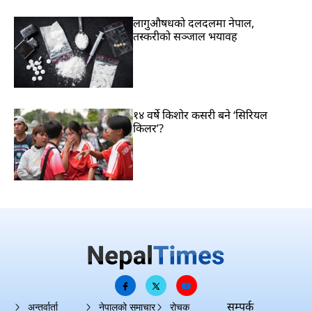
लागुऔषधको दलदलमा नेपाल,
तस्करीको सञ्जाल भयावह
१४ वर्षे किशोर कसरी बने ‘सिरियल
किलर’?
सम्पर्क
अन्तर्वार्ता
नेपालको समाचार
रोचक