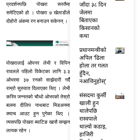
जाँदा ३८ दिन
प्रदर्शनपछि पोखरा सस्तैमा
जेलमा
समेटिएको हो । पोखरा ७ खेलाडीले
बिताएका
दोहोरो अंकमा रन बनाउन सकेनन् ।
किसानको
कथा
प्रधानमन्त्रीको
अपिल ‘ढिला
पोखरालाई ओपनर लेभी र विपिन
होला तर गलत
रावलले पहिलो विकेटका लागि ३.३
हुँदैन,
ओभरमा ३७ रनको साझेदारी गर्दै
नआत्तिनुहोस्’
राम्रो सुरुवात दिलाएका थिए । लेभी
संसदमा कुर्सी
करिम जन्नतको चौथो ओभरको तेस्रो
खाली हुन
बलमा दीलिप नाथबाट मिडअनमा
थालेपछि
क्याच आउट हुन पुगेका थिए ।
रास्वपाले
त्यसपछि पोखरा ब्याटिङ खासै सम्झन
थाल्यो कडाइ,
लायक रहेन ।
हाजिरी