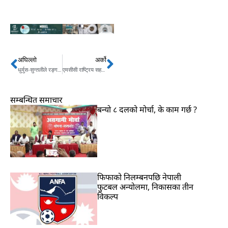
अघिल्लो
अर्को
Prev
Next
धुर्मुस-सुन्तलीले रङ्गशाला बनाउन सकेनन्, सरकारले बनाउनु पर्‍यो: मेयर दाहाल
एमसीसी राष्ट्रिय सहमति र परिमार्जनविना पास हुन सक्दैन : प्रचण्ड
सम्बन्धित समाचार
बन्यो ८ दलको मोर्चा, के काम गर्छ ?
फिफाको निलम्बनपछि नेपाली
फुटबल अन्योलमा, निकासका तीन
विकल्प