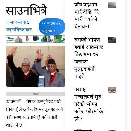
पाँच प्रदेशमा
साउनभित्रै
भारीदेखि धेरै
भारी वर्षाको
ताजा समाचार
,
१२ साउन ७५,
चेतावनी
पत्रपत्रिकाबाट
आइतबार
रुसको भीषण
हवाई आक्रमणः
किएभमा १७
जनाको
मृत्यु,दर्जनौँ
घाइते
परराष्ट्र
मन्त्रालयले सुरु
काठमाडौं – नेपाल कम्युनिस्ट पार्टी
गरेको ‘मोफा
(नेकपा)ले अधिकांश भ्रातृसंगठनको
नलेज फोरम’ के
एकीकरण साउनभित्रै गर्ने तयारी
हो ?
थालेको छ ।