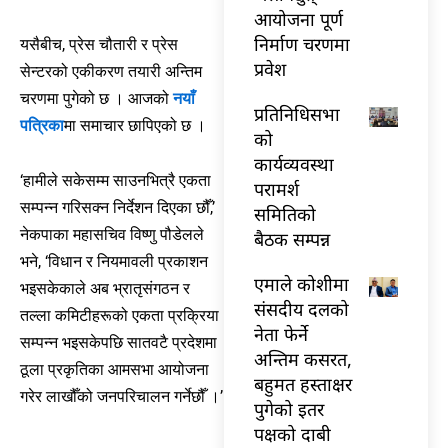
आयोजना पूर्ण
निर्माण चरणमा
यसैबीच, प्रेस चौतारी र प्रेस
प्रवेश
सेन्टरको एकीकरण तयारी अन्तिम
चरणमा पुगेको छ । आजको
नयाँ
प्रतिनिधिसभा
पत्रिका
मा समाचार छापिएको छ ।
को
कार्यव्यवस्था
‘हामीले सकेसम्म साउनभित्रै एकता
परामर्श
सम्पन्न गरिसक्न निर्देशन दिएका छौँ,’
समितिको
नेकपाका महासचिव विष्णु पौडेलले
बैठक सम्पन्न
भने, ‘विधान र नियमावली प्रकाशन
एमाले कोशीमा
भइसकेकाले अब भ्रातृसंगठन र
संसदीय दलको
तल्ला कमिटीहरूको एकता प्रक्रिया
नेता फेर्ने
सम्पन्न भइसकेपछि सातवटै प्रदेशमा
अन्तिम कसरत,
ठूला प्रकृतिका आमसभा आयोजना
बहुमत हस्ताक्षर
गरेर लाखौँको जनपरिचालन गर्नेछौँ ।’
पुगेको इतर
पक्षको दाबी