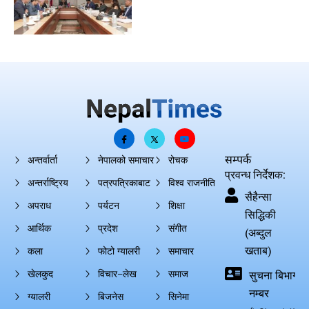
सम्पर्क
अन्तर्वार्ता
नेपालको समाचार
रोचक
प्रवन्ध निर्देशक:
अन्तर्राष्ट्रिय
पत्रपत्रिकाबाट
विश्व राजनीति
सैहैन्सा
अपराध
पर्यटन
शिक्षा
सिद्धिकी
आर्थिक
प्रदेश
संगीत
(अब्दुल
खताब)
कला
फोटो ग्यालरी
समाचार
खेलकुद
विचार–लेख
समाज
सुचना बिभाग दर्
नम्बर
ग्यालरी
बिजनेस
सिनेमा