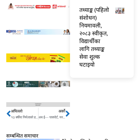
तथ्याङ्क (पहिलो
संशोधन)
नियमावली,
२०८३ स्वीकृत,
विद्यार्थीका
लागि तथ्याङ्क
सेवा शुल्क
घटाइयो
अघिल्लो
अर्को
Prev
Next
१३ बर्षीया निर्मलाको हत्या, टुट्यो आमाको सहारा !
अब ई— पासपोर्ट, यस्तो बन्नेछ !
सम्बन्धित समाचार