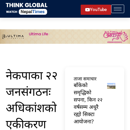
Skip
YouTube
to
content
नेकपाका २२
ताजा समाचार
बाँकेको
जनसंगठनः
समृद्धिको
सपना, किन २२
अधिकांशको
वर्षसम्म अधुरै
रह्यो सिक्टा
एकीकरण
आयोजना?