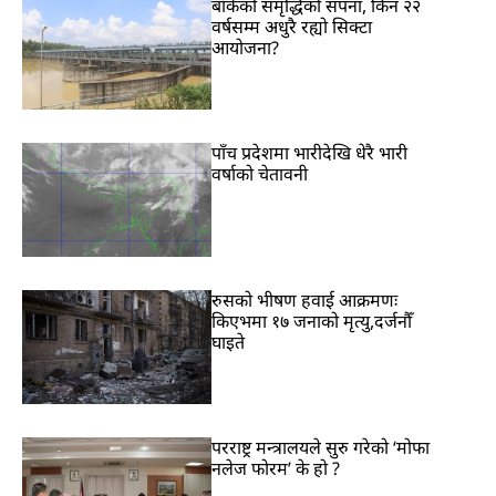
बाँकेको समृद्धिको सपना, किन २२
वर्षसम्म अधुरै रह्यो सिक्टा
आयोजना?
पाँच प्रदेशमा भारीदेखि धेरै भारी
वर्षाको चेतावनी
रुसको भीषण हवाई आक्रमणः
किएभमा १७ जनाको मृत्यु,दर्जनौँ
घाइते
परराष्ट्र मन्त्रालयले सुरु गरेको ‘मोफा
नलेज फोरम’ के हो ?