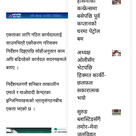
हसिनाको
कन्फ्रेन्समा
बसेपछि पूर्व
कप्तानको
घरमा पेट्रोल
एकताका लागि गठित कार्यदललाई
बम
साउनभित्रै एकीकरण गरिसक्न
निर्देशन दिइएपछि सोहीअनुसार काम
अध्यक्ष
ओलीसँग
अघि बढिरहेको कार्यदल सदस्यहरूले
भेटपछि
बताए ।
हिक्मत कार्की-
छलफल
निर्देशनलगत्तै शनिबार तत्कालीन
सकारात्मक
एमाले र माओवादी केन्द्रका
भयो
इन्जिनियरहरूको भ्रातृसंगठनबीच
एकता भएको छ ।
सुरुङ
ब्लास्टिङसँगै
तमोर–मेवा
जलविद्युत्