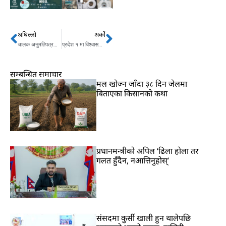
अघिल्लो
अर्को
Prev
Next
चालक अनुमतिपत्रको कार्ड डेढ महिनाभित्र आइपुग्ने
प्रदेश १ मा विश्वासको मत धकेलेर कार्यकर्तालाई राजनीतिक नियुक्ती
सम्बन्धित समाचार
मल खोज्न जाँदा ३८ दिन जेलमा
बिताएका किसानको कथा
प्रधानमन्त्रीको अपिल ‘ढिला होला तर
गलत हुँदैन, नआत्तिनुहोस्’
संसदमा कुर्सी खाली हुन थालेपछि