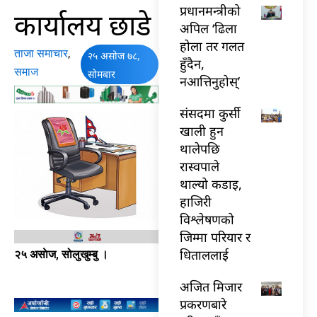
प्रधानमन्त्रीको
कार्यालय छाडे
अपिल ‘ढिला
होला तर गलत
ताजा समाचार
,
२५ असोज ७८,
हुँदैन,
समाज
सोमबार
नआत्तिनुहोस्’
संसदमा कुर्सी
खाली हुन
थालेपछि
रास्वपाले
थाल्यो कडाइ,
हाजिरी
विश्लेषणको
जिम्मा परियार र
धिताललाई
२५ असाेज, सोलुखुम्बु ।
अजित मिजार
प्रकरणबारे