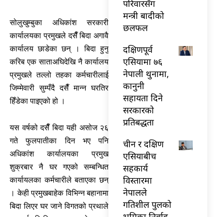
परिवारसँग
मन्त्री बादीको
सोलुखुम्बुका अधिकांश सरकारी
छलफल
कार्यालयका प्रमुखले दसैँ बिदा अगावै
दक्षिणपूर्व
कार्यालय छाडेका छन् । बिदा हुनु
एसियामा ७६
करिब एक साताअघिदेखि नै कार्यालय
नेपाली थुनामा,
प्रमुखले तल्लो तहका कर्मचारीलाई
कानुनी
जिम्मेवारी सुम्पँदै दसैँ मान्न घरतिर
सहायता दिने
हिँडेका पाइएको हो ।
सरकारको
प्रतिबद्धता
यस वर्षको दसैँ बिदा यही असोज २६
गते फुलपातीका दिन भए पनि
चीन र दक्षिण
अधिकांश कार्यालयका प्रमुख
एसियाबीच
सहकार्य
शुक्रबार नै घर गएको सम्बन्धित
विस्तारमा
कार्यायलका कर्मचारीले बताएका छन्
नेपालले
। केही प्रमुखबाहेक विभिन्न बहानामा
गतिशील पुलको
बिदा लिएर घर जाने विगतको प्रथाले
भूमिका निर्वाह