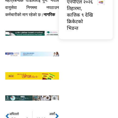
महाप्रबन्धक पौडेललाई पुनः नेपाल
एनपीएल २०२६
तिहारमा,
वायुसेवा निगममा नपठाउन
कात्तिक ९ देखि
कर्मचारीको माग रहेको छ।
नागरिक
क्रिकेटको
भिडन्त
अघिल्लो
अर्को
Prev
Next