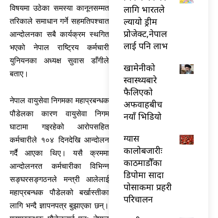
लागि भारतले
विषयमा उठेका समस्या कानूनसम्मत
ल्यायो ड्रीम
तरिकाले समाधान गर्ने सहमतिपश्चात
प्रोजेक्ट,नेपाल
आन्दोलनका सबै कार्यक्रम स्थगित
लाई पनि लाभ
भएको नेपाल राष्ट्रिय कर्मचारी
युनियनका अध्यक्ष सुवास डाँगीले
खामेनीको
बताए।
स्वास्थ्यबारे
फैलिएको
नेपाल वायुसेवा निगमका महाप्रबन्धक
अफवाहबीच
पौडेलका कारण वायुसेवा निगम
नयाँ भिडियो
घाटामा गइरहेको आरोपसहित
ग्यास
कर्मचारीले १०४ दिनदेखि आन्दोलन
कालोबजारीः
गर्दै आएका थिए। यसै क्रममा
काठमाडौँका
आन्दोलनरत कर्मचारीका विभिन्न
डिपोमा सादा
सङ्घरसङ्गठनले मन्त्री आलेलाई
पोसाकमा प्रहरी
महाप्रबन्धक पौडेलको बर्खास्तीका
परिचालन
लागि भन्दै ज्ञापनपत्र बुझाएका छन्।