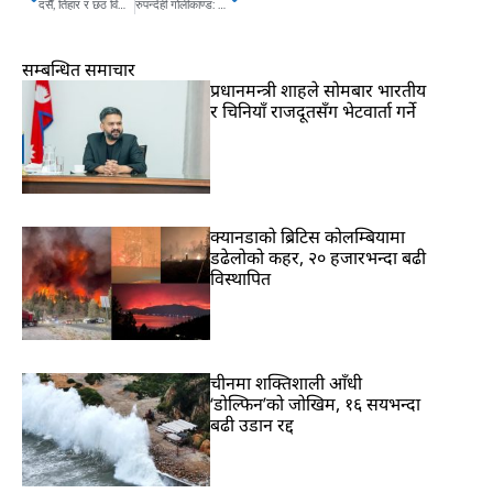
दसैँ, तिहार र छठ विदामा मानव अधिकार आयोग खुल्ला रहने
रुपन्देही गोलीकाण्ड: अतिक्रमणकारीलाई नछाड्ने सरकारको चेतावनी
सम्बन्धित समाचार
प्रधानमन्त्री शाहले सोमबार भारतीय
र चिनियाँ राजदूतसँग भेटवार्ता गर्ने
क्यानडाको ब्रिटिस कोलम्बियामा
डढेलोको कहर, २० हजारभन्दा बढी
विस्थापित
चीनमा शक्तिशाली आँधी
‘डोल्फिन’को जोखिम, १६ सयभन्दा
बढी उडान रद्द