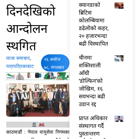
क्यानडाको
दिनदेखिको
ब्रिटिस
कोलम्बियामा
आन्दोलन
डढेलोको कहर,
२० हजारभन्दा
स्थगित
बढी विस्थापित
चीनमा
ताजा समाचार
,
२६ असोज
शक्तिशाली
पत्रपत्रिकाबाट
७८, मंगलबार
आँधी
‘डोल्फिन’को
जोखिम, १६
सयभन्दा बढी
उडान रद्द
प्राप्त अधिकार
संस्थागत गर्दै
काठमाडौं : नेपाल वायुसेवा निगमका
पुस्तान्तरण