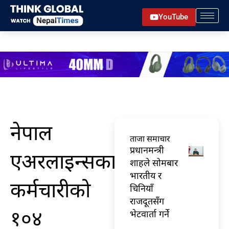
Skip
YouTube
to
content
नेपाल
ताजा समाचार
प्रधानमन्त्री
एअरलाइन्सका
शाहले सोमबार
भारतीय र
कर्मचारीको
चिनियाँ
राजदूतसँग
१०४
भेटवार्ता गर्ने