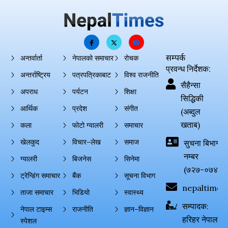
सम्पर्क
अन्तर्वार्ता
नेपालको समाचार
रोचक
प्रवन्ध निर्देशक:
अन्तर्राष्ट्रिय
पत्रपत्रिकाबाट
विश्व राजनीति
सैहैन्सा
अपराध
पर्यटन
शिक्षा
सिद्धिकी
आर्थिक
प्रदेश
संगीत
(अब्दुल
खताब)
कला
फोटो ग्यालरी
समाचार
खेलकुद
विचार–लेख
समाज
सुचना बिभाग दर्
नम्बर
ग्यालरी
बिजनेस
सिनेमा
(७२७-०७४-०
ट्रेन्डिंग समाचार
बैंक
सूचना विभाग
nepaltimes
ताजा समाचार
भिडियो
स्वास्थ्य
सम्पादक:
नेपाल टाइम्स
राजनीति
ज्ञान–विज्ञान
हरिहर नेपाल
स्पेशल