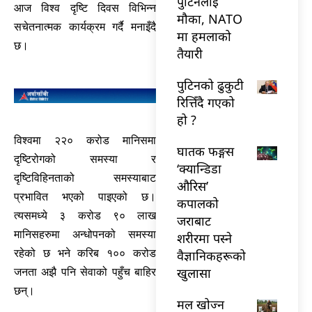
पुटिनलाई
आज विश्व दृष्टि दिवस विभिन्न
मौका, NATO
सचेतनात्मक कार्यक्रम गर्दै मनाइँदै
मा हमलाको
छ।
तैयारी
पुटिनको ढुकुटी
रित्तिँदै गएको
हो ?
विश्वमा २२० करोड मानिसमा
घातक फङ्गस
दृष्टिरोगको समस्या र
‘क्यान्डिडा
दृष्टिविहिनताको समस्याबाट
औरिस’
प्रभावित भएको पाइएको छ।
कपालको
त्यसमध्ये ३ करोड ९० लाख
जराबाट
मानिसहरुमा अन्धोपनको समस्या
शरीरमा पस्ने
रहेको छ भने करिब १०० करोड
वैज्ञानिकहरूको
खुलासा
जनता अझै पनि सेवाको पहुँच बाहिर
छन्।
मल खोज्न