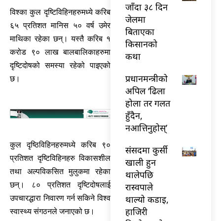
जाँदा ३८ दिन
विश्का कुल दृष्टिविहिनहरुमध्ये करिब
जेलमा
६५ प्रतिशत मानिस ५० वर्ष उमेर
बिताएका
माथिका रहेका छन्। यस्तै करिब १
किसानको
करोड ९० लाख बालबालिकाहरुमा
कथा
दृष्टिदोषको समस्या रहेको पाइएको
प्रधानमन्त्रीको
छ।
अपिल ‘ढिला
होला तर गलत
हुँदैन,
नआत्तिनुहोस्’
कुल दृष्ठिविहिनहरुमध्ये करिब ९०
संसदमा कुर्सी
प्रतिशत दृष्टिविहिनहरु विकासशील
खाली हुन
तथा अल्पविकसित मुलुकमा रहेका
थालेपछि
छन्। ८० प्रतिशत दृष्टिदोषलाई
रास्वपाले
उपचारद्धारा निवारण गर्न सकिने विश्व
थाल्यो कडाइ,
हाजिरी
स्वास्थ्य संगठनले जनाएको छ।