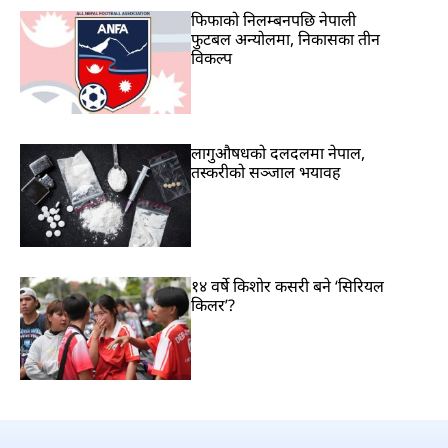
फिफाको निलम्बनपछि नेपाली
फुटबल अन्योलमा, निकासका तीन
विकल्प
लागुऔषधको दलदलमा नेपाल,
तस्करीको सञ्जाल भयावह
१४ वर्षे किशोर कसरी बने ‘सिरियल
किलर’?