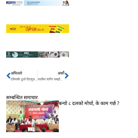
अघिल्लो
अर्को
Prev
Next
एसियाकै ठूलो त्रिशूल रहेको पाल्पा भैरवमा दर्शनार्थी बढे
मालीमा शान्ति सम्झौताः संयुक्त राष्ट्रसङ्घद्वारा स्वागत
सम्बन्धित समाचार
बन्यो ८ दलको मोर्चा, के काम गर्छ ?